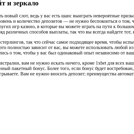
т и зеркало
ь новый слот, ведь у вас есть шанс выиграть невероятные приз
овень и количество депозитов — не нужно беспокоиться о том, 
их игр казино, в которые вы можете играть на пути к большому 
яд различных способов выплаты, так что вы всегда найдете тот,
стерлингов, так что сейчас самое подходящее время, чтобы испы
 это полностью зависит от вас, вы можете использовать любой и
ились о том, чтобы у вас был одинаковый опыт независимо от ваш
стралии, вам не нужно искать ничего, кроме 1xbet для всех ваши
енный пакетный бонус. Более того, если бонус будет востребован
игрываете. Вам не нужно вносить депозит; преимущества автомат