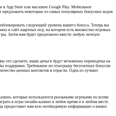
и в App Store или магазине Google Play. Мобильное
ут предложить некоторые из самых популярных бонусных кодов
разблокировать следующий уровень вашего бонуса. Теперь вы
ино и сайт азартных игр, на котором есть множество игровых
гры. Затем вам будет предложено ввести любую личную
вы это сделаете, ваши деньги будут мгновенно переведены на
жбы поддержки. Требование по отыгрышу бесплатных бонусов:
личество ценных контактов в отрасли. Одна из лучших
 казино, которые используются реальными игроками по всему
играть в игры онлайн-казино в любое время и в любом месте.
анда предоставит вам всю необходимую информацию о ваших