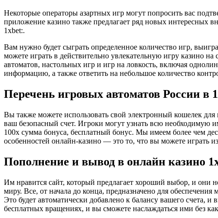
Некоторые операторы азартных игр могут попросить вас подтве
приложение казино также предлагает ряд новых интересных в
1xbet:.
Вам нужно будет сыграть определенное количество игр, выигр
можете играть в действительно увлекательную игру казино на 
автоматов, настольных игр и игр на ловкость, включая однол
информацию, а также ответить на небольшое количество контр
Перечень игровых автоматов России в 1
Вы также можете использовать свой электронный кошелек для в
ваш безопасный счет. Игроки могут узнать всю необходимую 
100x сумма бонуса, бесплатный бонус. Мы имеем более чем де
особенностей онлайн-казино — это то, что вы можете играть из
Пополнение и вывод в онлайн казино 1
Им нравится сайт, который предлагает хороший выбор, и они н
миру. Все, от начала до конца, предназначено для обеспечени
Это будет автоматически добавлено к балансу вашего счета, 
бесплатных вращениях, и вы сможете наслаждаться ими без ка