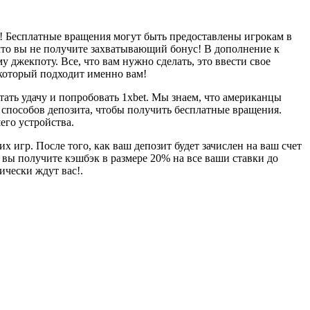
ы! Бесплатные вращения могут быть предоставлены игрокам в
что вы не получите захватывающий бонус! В дополнение к
джекпоту. Все, что вам нужно сделать, это ввести свое
 который подходит именно вам!
тать удачу и попробовать 1xbet. Мы знаем, что американцы
з способов депозита, чтобы получить бесплатные вращения.
его устройства.
х игр. После того, как ваш депозит будет зачислен на ваш счет
, вы получите кэшбэк в размере 20% на все ваши ставки до
ически ждут вас!.