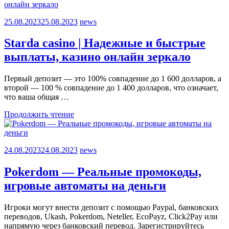
25.08.2023
25.08.2023
news
Starda casino | Надежные и быстрые
выплаты, казино онлайн зеркало
Первый депозит — это 100% совпадение до 1 600 долларов, а
второй — 100 % совпадение до 1 400 долларов, что означает,
что ваша общая …
Продолжить чтение
24.08.2023
24.08.2023
news
Pokerdom — Реальные промокоды,
игровые автоматы на деньги
Игроки могут внести депозит с помощью Paypal, банковских
переводов, Ukash, Pokerdom, Neteller, EcoPayz, Click2Pay или
напрямую через банковский перевод. Зарегистрируйтесь