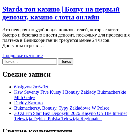
Starda топ казино | Бонус на первый
депозит, казино слоты онлайн
Это невероятно удобно для пользователей, которые хотят
быстро и безопасно внести депозит, поскольку для проведения
платежа в Великобритании требуется менее 24 часов.
Доступны игры в …
Продолжить чтение
Найти:
Свежие записи
6hsfgvwa2m6z3zt
Ksw Seventy Five Kursy I Bonusy Zakłady Bukmacherskie
Mhh Galę»
Daddy Казино
Bukmacherzy, Bonusy, Typy Zakładowe W Polsce
30 Zł Em Start Bez Depozytu 2026 Kasyno On The Internet
Telewizja Dębica Polska Telewizja Regionalna
Свежие комментарии