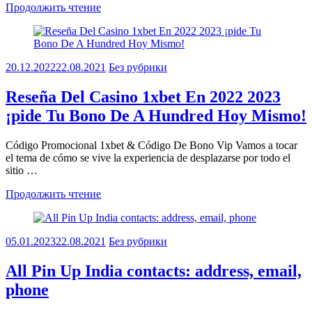
Продолжить чтение
20.12.2022
22.08.2021
Без рубрики
Reseña Del Casino 1xbet En 2022 2023
¡pide Tu Bono De A Hundred Hoy Mismo!
Código Promocional 1xbet & Código De Bono Vip Vamos a tocar
el tema de cómo se vive la experiencia de desplazarse por todo el
sitio …
Продолжить чтение
05.01.2023
22.08.2021
Без рубрики
All Pin Up India contacts: address, email,
phone