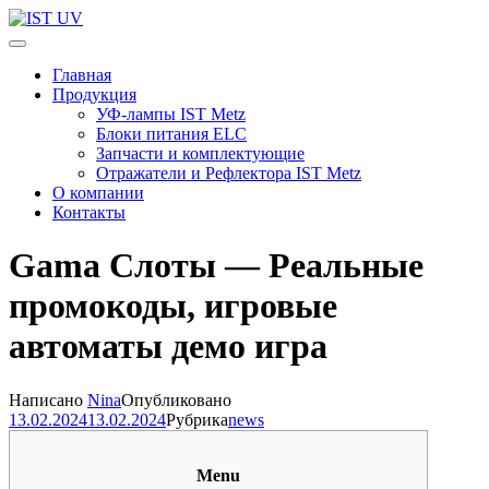
Перейти
к
IST UV
Профессиональные УФ технологии
содержимому
Главная
(нажмите
Продукция
Enter)
УФ-лампы IST Metz
Блоки питания ELC
Запчасти и комплектующие
Отражатели и Рефлектора IST Metz
О компании
Контакты
Gama Слоты — Реальные
промокоды, игровые
автоматы демо игра
Написано
Nina
Опубликовано
13.02.2024
13.02.2024
Рубрика
news
Menu