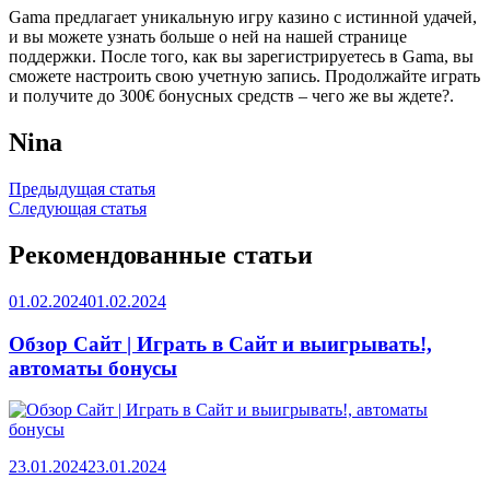
Gama предлагает уникальную игру казино с истинной удачей,
и вы можете узнать больше о ней на нашей странице
поддержки. После того, как вы зарегистрируетесь в Gama, вы
сможете настроить свою учетную запись. Продолжайте играть
и получите до 300€ бонусных средств – чего же вы ждете?.
Nina
Навигация
Предыдущая статья
Следующая статья
по
записям
Рекомендованные статьи
01.02.2024
01.02.2024
Обзор Сайт | Играть в Сайт и выигрывать!,
автоматы бонусы
23.01.2024
23.01.2024