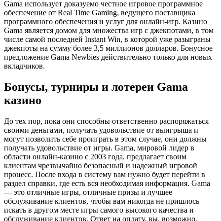
Gama использует доказуемо честное игровое программное
обеспечение от Real Time Gaming, ведущего поставщика
программного обеспечения и услуг для онлайн-игр. Казино
Gama является домом для множества игр с джекпотами, в том
числе самой последней Instant Win, в которой уже разыграны
джекпоты на сумму более 3,5 миллионов долларов. Бонусное
предложение Gama Newbies действительно только для новых
вкладчиков.
Бонусы, турниры и лотереи Gama
казино
До тех пор, пока они способны ответственно распоряжаться
своими деньгами, получать удовольствие от выигрыша и
могут позволить себе проиграть в этом случае, они должны
получать удовольствие от игры. Gama, мировой лидер в
области онлайн-казино с 2003 года, предлагает своим
клиентам чрезвычайно безопасный и надежный игровой
процесс. После входа в систему вам нужно будет перейти в
раздел справки, где есть вся необходимая информация. Gama
— это отличные игры, отличные призы и лучшее
обслуживание клиентов, чтобы вам никогда не пришлось
искать в другом месте игры самого высокого качества и
обслуживание клиентов. Ответ на оплату, вы, возможно,