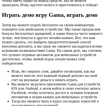
чтобы иметь право на вывод средств. Вы не можете
проиграть; Итак, крутите колесо и приготовьтесь к победе!
Играть демо игру Gama, играть демо
Затем вы можете играть бесплатно на своем компьютере,
планшете или мобильном устройстве. Мы также предлагаем
бонусы бесплатных вращений, и наши бонусы часто намного
лучше, чем бонусы в других онлайн-казино. Все, что вам
нужно сделать, это выбрать предпочтительный способ
внесения депозита, и вы сразу же сможете насладиться всеми
игровыми возможностями Gama. На самом деле, мы считаем,
что лучших игровых автоматов для мобильных устройств
достаточно, чтобы любой игрок почувствовал себя
победителем.
Итак, без лишних слов, давайте посмотрим, как вы
можете внести этот важный первый депозит на свой
счет на реальные деньги и начать играть.
Вы можете загрузить приложение Gama для устройств
iOS или Android, а затем войти в свою учетную запись
Facebook, чтобы получить доступ к лучшим игровым
автоматам и играм казино для мобильных устройств.
Тогда вы сможете быть в курсе последних новостей и
эксклюзивных предложений.