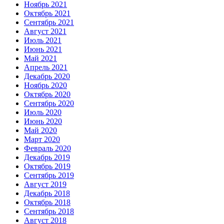
Ноябрь 2021
Октябрь 2021
Сентябрь 2021
Август 2021
Июль 2021
Июнь 2021
Май 2021
Апрель 2021
Декабрь 2020
Ноябрь 2020
Октябрь 2020
Сентябрь 2020
Июль 2020
Июнь 2020
Май 2020
Март 2020
Февраль 2020
Декабрь 2019
Октябрь 2019
Сентябрь 2019
Август 2019
Декабрь 2018
Октябрь 2018
Сентябрь 2018
Август 2018