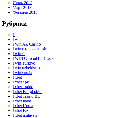
Июль 2018
Март 2018
Февраль 2018
Рубрики
1
1w
1Win AZ Casino
1win casino spanish
1win fr
1WIN Official In Russia
1win Turkiye
1win uzbekistan
1winRussia
1xbet
1xbet apk
1xbet arabic
1xbet Bangladesh
1xbet casino BD
1xbet india
1xbet Korea
1xbet KR
1xbet malaysia