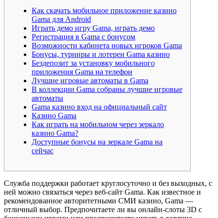
Как скачать мобильное приложение казино
Gama для Android
Играть демо игру Gama, играть демо
Регистрация в Gama с бонусом
Возможности кабинета новых игроков Gama
Бонусы, турниры и лотереи Gama казино
Бездепозит за установку мобильного
приложения Gama на телефон
Лучшие игровые автоматы в Gama
В коллекции Gama собраны лучшие игровые
автоматы
Gama казино вход на официальный сайт
Казино Gama
Как играть на мобильном через зеркало
казино Gama?
Доступные бонусы на зеркале Gama на
сейчас
Служба поддержки работает круглосуточно и без выходных, с
ней можно связаться через веб-сайт Gama. Как известное и
рекомендованное авторитетными СМИ казино, Gama —
отличный выбор. Предпочитаете ли вы онлайн-слоты 3D с