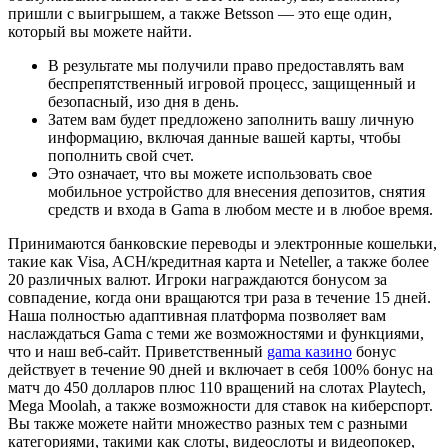
пришли с выигрышем, а также Betsson — это еще один,
который вы можете найти.
В результате мы получили право предоставлять вам
беспрепятственный игровой процесс, защищенный и
безопасный, изо дня в день.
Затем вам будет предложено заполнить вашу личную
информацию, включая данные вашей карты, чтобы
пополнить свой счет.
Это означает, что вы можете использовать свое
мобильное устройство для внесения депозитов, снятия
средств и входа в Gama в любом месте и в любое время.
Принимаются банковские переводы и электронные кошельки,
такие как Visa, ACH/кредитная карта и Neteller, а также более
20 различных валют. Игроки награждаются бонусом за
совпадение, когда они вращаются три раза в течение 15 дней.
Наша полностью адаптивная платформа позволяет вам
наслаждаться Gama с теми же возможностями и функциями,
что и наш веб-сайт. Приветственный
gama казино
бонус
действует в течение 90 дней и включает в себя 100% бонус на
матч до 450 долларов плюс 110 вращений на слотах Playtech,
Mega Moolah, а также возможности для ставок на киберспорт.
Вы также можете найти множество разных тем с разными
категориями, такими как слоты, видеослоты и видеопокер,