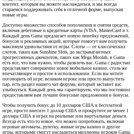
контент, которым вы можете наслаждаться, и мы всегда
стараемся поддерживать себя в отличной форме, выпуская
новые игры.
Доступно множество способов пополнения и снятия средств,
включая дебетовые и кредитные карты (VISA, MasterCard и т.
Каждый день Gama предлагает новую линейку предложений,
бонусов и рекламных акций, которые помогут вам получить
максимум удовольствия от игры. Слоты — от классических
слотов, таких как Sunshine Slots, до экстравагантных
прогрессивных джекпотов, таких как Mega Moolah, в Gama
есть все, что вам нужно, чтобы развлечь вас. Gama с радостью
представляет совершенно новое мобильное казино, столь же
впечатляющее и простое в использовании. Если вы хотите
поговорить об игре, великом игроке или просто выпустить
пар, есть раздел нашего чат-форума, который заставит вас
улыбнуться. Каждый день мы гарантируем, что мы постоянно
предоставляем вам лучшие бонусные предложения и бонусы.
Чтобы получить бонус до 10 долларов США в бесплатной
игре, просто внесите 1 доллар США и прокрутите не менее 1
доллара США в играх на реальные или виртуальные деньги.
Всегда есть что-то новое, что можно попробовать, включая
игровые автоматы, рулетку, живые игры казино и другие
игры, которыми смогут насладиться миллионы игроков Gama.