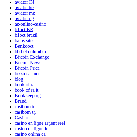
aviator IN
aviator ke
aviator mz
aviator ng
az-online-casino
b1bet BR
b1bet brazil
bahis sitesi
Bankobet
bbrbet colombia
Bitcoin Exchange
Bitcoin News
Bitcoin Price
bizzo casino
blog
book of ra
book of ra it
Bookkeeping
Brand
casibom tr
casibom-tg
Casino
casino en ligne argent reel
casino en ligne fr
casino onlina ca