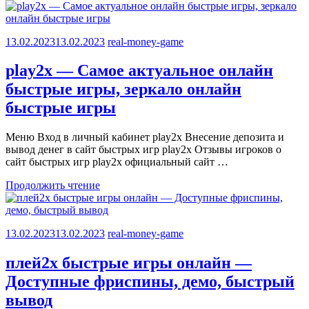
13.02.2023
13.02.2023
real-money-game
play2x — Самое актуальное онлайн
быстрые игры, зеркало онлайн
быстрые игры
Меню Вход в личный кабинет play2x Внесение депозита и
вывод денег в сайт быстрых игр play2x Отзывы игроков о
сайт быстрых игр play2x официальный сайт …
Продолжить чтение
13.02.2023
13.02.2023
real-money-game
плей2x быстрые игры онлайн —
Доступные фриспины, демо, быстрый
вывод