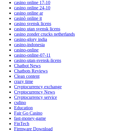
casino online 17-10
casino online 24-10
casino online ar
casinò online it
casino svensk licens
casino utan svensk licens
casino zonder crucks netherlands
casino-glory india
casino-indonesia
casino-online
casino-online-07-11
casino-utan-svensk-licens
Chatbot News
Chatbots Reviews
Clean content
crazy time
Cryptocurrency exchange
Cryptocurrency News
Cryptocurrency service
csdino
Education
Fair Go Casino
fast-money-game
FinTech
Firmware Download