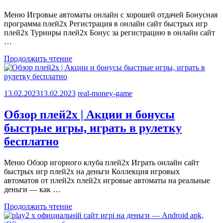
Меню Игровые автоматы онлайн с хорошей отдачей Бонусная
программа плей2x Регистрация в онлайн сайт быстрых игр
плей2x Турниры плей2x Бонус за регистрацию в онлайн сайт
…
Продолжить чтение
13.02.2023
13.02.2023
real-money-game
Обзор плей2x | Акции и бонусы
быстрые игры, играть в рулетку
бесплатно
Меню Обзор игорного клуба плей2x Играть онлайн сайт
быстрых игр плей2x на деньги Коллекция игровых
автоматов от плей2x плей2x игровые автоматы на реальные
деньги — как …
Продолжить чтение