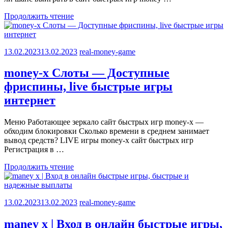
Продолжить чтение
13.02.2023
13.02.2023
real-money-game
money-x Слоты — Доступные
фриспины, live быстрые игры
интернет
Меню Работающее зеркало сайт быстрых игр money-x —
обходим блокировки Сколько времени в среднем занимает
вывод средств? LIVE игры money-x сайт быстрых игр
Регистрация в …
Продолжить чтение
13.02.2023
13.02.2023
real-money-game
maney x | Вход в онлайн быстрые игры,