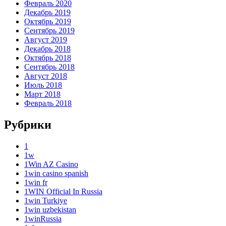
Февраль 2020
Декабрь 2019
Октябрь 2019
Сентябрь 2019
Август 2019
Декабрь 2018
Октябрь 2018
Сентябрь 2018
Август 2018
Июль 2018
Март 2018
Февраль 2018
Рубрики
1
1w
1Win AZ Casino
1win casino spanish
1win fr
1WIN Official In Russia
1win Turkiye
1win uzbekistan
1winRussia