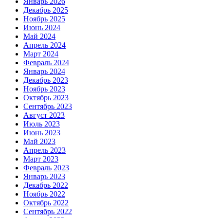
Январь 2026
Декабрь 2025
Ноябрь 2025
Июнь 2024
Май 2024
Апрель 2024
Март 2024
Февраль 2024
Январь 2024
Декабрь 2023
Ноябрь 2023
Октябрь 2023
Сентябрь 2023
Август 2023
Июль 2023
Июнь 2023
Май 2023
Апрель 2023
Март 2023
Февраль 2023
Январь 2023
Декабрь 2022
Ноябрь 2022
Октябрь 2022
Сентябрь 2022