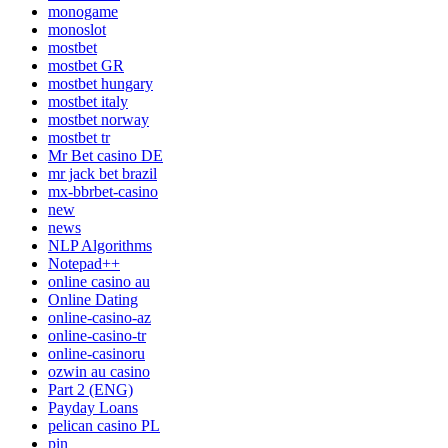
monogame
monoslot
mostbet
mostbet GR
mostbet hungary
mostbet italy
mostbet norway
mostbet tr
Mr Bet casino DE
mr jack bet brazil
mx-bbrbet-casino
new
news
NLP Algorithms
Notepad++
online casino au
Online Dating
online-casino-az
online-casino-tr
online-casinoru
ozwin au casino
Part 2 (ENG)
Payday Loans
pelican casino PL
pin