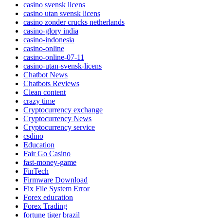
casino svensk licens
casino utan svensk licens
casino zonder crucks netherlands
casino-glory india
casino-indonesia
casino-online
casino-online-07-11
casino-utan-svensk-licens
Chatbot News
Chatbots Reviews
Clean content
crazy time
Cryptocurrency exchange
Cryptocurrency News
Cryptocurrency service
csdino
Education
Fair Go Casino
fast-money-game
FinTech
Firmware Download
Fix File System Error
Forex education
Forex Trading
fortune tiger brazil