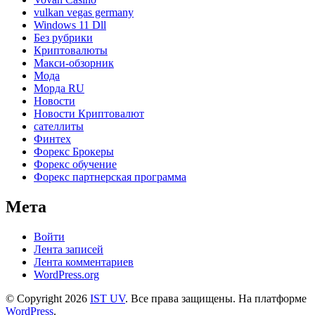
vulkan vegas germany
Windows 11 Dll
Без рубрики
Криптовалюты
Макси-обзорник
Мода
Морда RU
Новости
Новости Криптовалют
сателлиты
Финтех
Форекс Брокеры
Форекс обучение
Форекс партнерская программа
Мета
Войти
Лента записей
Лента комментариев
WordPress.org
© Copyright 2026
IST UV
. Все права защищены.
На платформе
WordPress
.