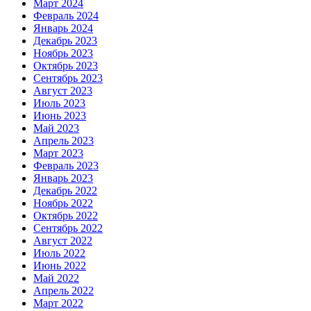
Март 2024
Февраль 2024
Январь 2024
Декабрь 2023
Ноябрь 2023
Октябрь 2023
Сентябрь 2023
Август 2023
Июль 2023
Июнь 2023
Май 2023
Апрель 2023
Март 2023
Февраль 2023
Январь 2023
Декабрь 2022
Ноябрь 2022
Октябрь 2022
Сентябрь 2022
Август 2022
Июль 2022
Июнь 2022
Май 2022
Апрель 2022
Март 2022