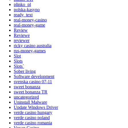
plinko_pl
polska-kasyno
ready_text
real-money-casino
real-money-game
Review
Reviewe
reviewer
ricky casino australia
rus-money-games
Slot
Slots
Slots`
Sober living
Software development
svenska casino 07-11
sweet bonanza
sweet bonanza TR
uncategorized
Uninstall Malware
Update Windows Driver
verde casino hungary
verde casino poland
verde casino romania
Vovan Casino