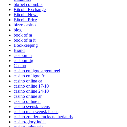
bbrbet colombia
Bitcoin Exchange
Bitcoin News
Bitcoin Price
bizzo casino
blog
book of ra
book of ra it
Bookkeeping
Brand
casibom tr
casibom-tg
Casino
casino en ligne argent reel
casino en ligne fr
casino onlina ca
casino online 17-10
casino online 24-10
casino online ar
casinò online it
casino svensk licens
casino utan svensk licens
casino zonder crucks netherlands
casino-glory india
casino-indonesia