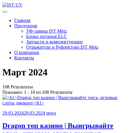
Перейти
к
IST UV
Профессиональные УФ технологии
содержимому
Главная
(нажмите
Продукция
Enter)
УФ-лампы IST Metz
Блоки питания ELC
Запчасти и комплектующие
Отражатели и Рефлектора IST Metz
О компании
Контакты
Март 2024
108 Результаты
Показано: 1 - 10 из 108 Результаты
29.03.2024
29.03.2024
news
Dragon топ казино | Выигрывайте