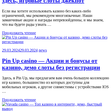
здесь, игровые слоты джекпот
Если вы хотите использовать казино без каких-либо
ограничений, мы рекомендуем многоязычные. Наши
заманчивые акции и награды непревзойденны, и мы знаем,
что вы будете рады узнать …
Продолжить чтение
29.03.2024
29.03.2024
news
Pin Up casino — Акции и бонусы от
казино, демо слоты без регистрации
Здесь, в Pin Up, мы предлагаем вам очень большую коллекцию
игр казино, большинство из которых доступны для
мобильных игроков, а другие совместимы с устройствами IOS
…
Продолжить чтение