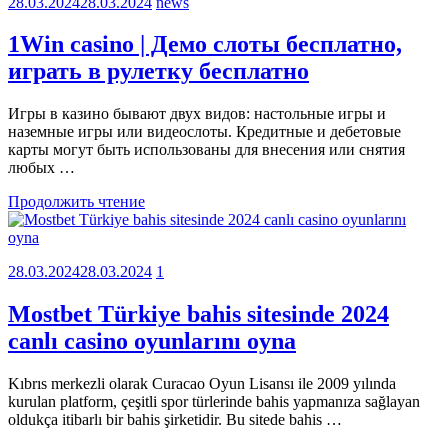
28.03.2024
28.03.2024
news
1Win casino | Демо слоты бесплатно,
играть в рулетку бесплатно
Игры в казино бывают двух видов: настольные игры и
наземные игры или видеослоты. Кредитные и дебетовые
карты могут быть использованы для внесения или снятия
любых …
Продолжить чтение
28.03.2024
28.03.2024
1
Mostbet Türkiye bahis sitesinde 2024
canlı casino oyunlarını oyna
Kıbrıs merkezli olarak Curacao Oyun Lisansı ile 2009 yılında
kurulan platform, çeşitli spor türlerinde bahis yapmanıza sağlayan
oldukça itibarlı bir bahis şirketidir. Bu sitede bahis …