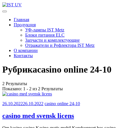
Перейти
к
IST UV
Профессиональные УФ технологии
содержимому
Главная
(нажмите
Продукция
Enter)
УФ-лампы IST Metz
Блоки питания ELC
Запчасти и комплектующие
Отражатели и Рефлектора IST Metz
О компании
Контакты
Рубрика
casino online 24-10
2 Результаты
Показано: 1 - 2 из 2 Результаты
26.10.2022
26.10.2022
casino online 24-10
casino med svensk licens
Om kasino casino Kasino gratis mobil Kundsupport hos casino