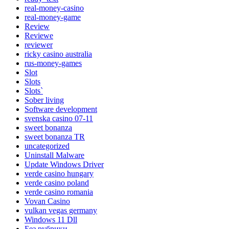
real-money-casino
real-money-game
Review
Reviewe
reviewer
ricky casino australia
rus-money-games
Slot
Slots
Slots`
Sober living
Software development
svenska casino 07-11
sweet bonanza
sweet bonanza TR
uncategorized
Uninstall Malware
Update Windows Driver
verde casino hungary
verde casino poland
verde casino romania
Vovan Casino
vulkan vegas germany
Windows 11 Dll
Без рубрики