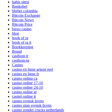
bahis sitesi
Bankobet
bbrbet colombia
Bitcoin Exchange
Bitcoin News
Bitcoin Price
bizzo casino
blog
book of ra
book of ra it
Bookkeeping
Brand
casibom tr
casibom-tg
Casino
casino en ligne argent reel
casino en ligne fr
casino onlina ca
casino online 17-10
casino online 24-10
casino online ar
casinò online it
casino svensk licens
casino utan svensk licens
casino zonder crucks netherlands