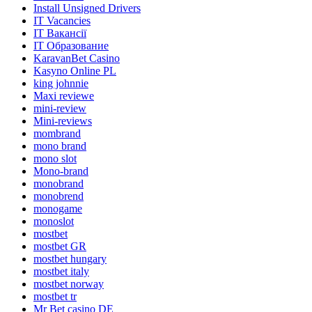
Install Unsigned Drivers
IT Vacancies
IT Вакансії
IT Образование
KaravanBet Casino
Kasyno Online PL
king johnnie
Maxi reviewe
mini-review
Mini-reviews
mombrand
mono brand
mono slot
Mono-brand
monobrand
monobrend
monogame
monoslot
mostbet
mostbet GR
mostbet hungary
mostbet italy
mostbet norway
mostbet tr
Mr Bet casino DE