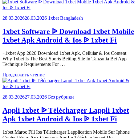
28.03.2026
28.03.2026
1xbet Bangladesh
1xbet Software ᐉ Download 1xbet Mobile
1xbet Apk Android & Ios ᐉ 1xbet Fi
«1xbet App 2026 Download 1xbet Apk, Cellular & Ios Content
Why 1xbet Is The Best Sports Betting Site In Tanzania Bet App
Technique Requirements For …
Продолжить чтение
28.03.2026
27.03.2026
Без рубрики
Appli 1xbet ᐉ Télécharger Lappli 1xbet
Apk 1xbet Android & Ios ᐉ 1xbet Fi
1xbet Maroc Fill Ios Télécharger Lapplication Mobile Sur Iphone
Content Foire Aux Concerns Sur Le Téléchargement De