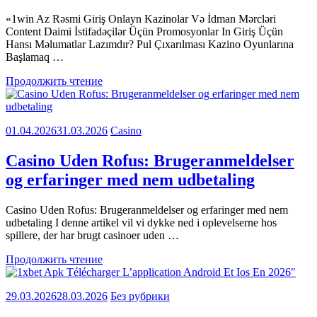
«1win Az Rəsmi Giriş Onlayn Kazinolar Və İdman Mərcləri
Content Daimi İstifadəçilər Üçün Promosyonlar In Giriş Üçün
Hansı Məlumatlar Lazımdır? Pul Çıxarılması Kazino Oyunlarına
Başlamaq …
Продолжить чтение
01.04.2026
31.03.2026
Casino
Casino Uden Rofus: Brugeranmeldelser
og erfaringer med nem udbetaling
Casino Uden Rofus: Brugeranmeldelser og erfaringer med nem
udbetaling I denne artikel vil vi dykke ned i oplevelserne hos
spillere, der har brugt casinoer uden …
Продолжить чтение
29.03.2026
28.03.2026
Без рубрики