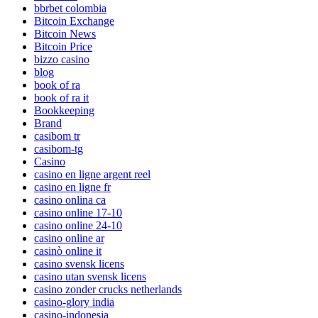
bbrbet colombia
Bitcoin Exchange
Bitcoin News
Bitcoin Price
bizzo casino
blog
book of ra
book of ra it
Bookkeeping
Brand
casibom tr
casibom-tg
Casino
casino en ligne argent reel
casino en ligne fr
casino onlina ca
casino online 17-10
casino online 24-10
casino online ar
casinò online it
casino svensk licens
casino utan svensk licens
casino zonder crucks netherlands
casino-glory india
casino-indonesia