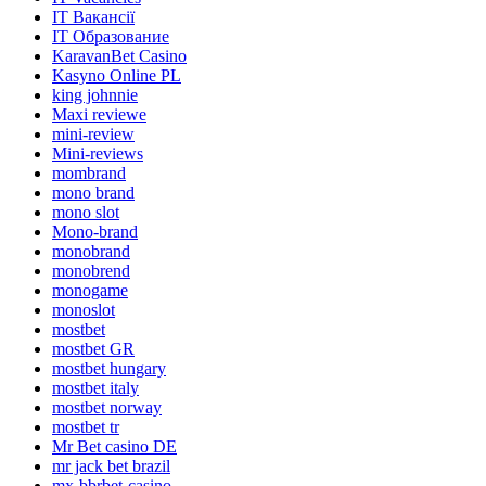
IT Вакансії
IT Образование
KaravanBet Casino
Kasyno Online PL
king johnnie
Maxi reviewe
mini-review
Mini-reviews
mombrand
mono brand
mono slot
Mono-brand
monobrand
monobrend
monogame
monoslot
mostbet
mostbet GR
mostbet hungary
mostbet italy
mostbet norway
mostbet tr
Mr Bet casino DE
mr jack bet brazil
mx-bbrbet-casino