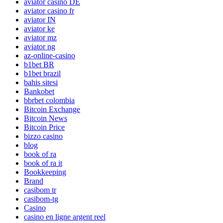
aviator casino DE
aviator casino fr
aviator IN
aviator ke
aviator mz
aviator ng
az-online-casino
b1bet BR
b1bet brazil
bahis sitesi
Bankobet
bbrbet colombia
Bitcoin Exchange
Bitcoin News
Bitcoin Price
bizzo casino
blog
book of ra
book of ra it
Bookkeeping
Brand
casibom tr
casibom-tg
Casino
casino en ligne argent reel