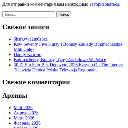
Для отправки комментария вам необходимо
авторизоваться
.
Найти:
Свежие записи
6hsfgvwa2m6z3zt
Ksw Seventy Five Kursy I Bonusy Zakłady Bukmacherskie
Mhh Galę»
Daddy Казино
Bukmacherzy, Bonusy, Typy Zakładowe W Polsce
30 Zł Em Start Bez Depozytu 2026 Kasyno On The Internet
Telewizja Dębica Polska Telewizja Regionalna
Свежие комментарии
Архивы
Май 2026
Апрель 2026
Март 2026
Февраль 2026