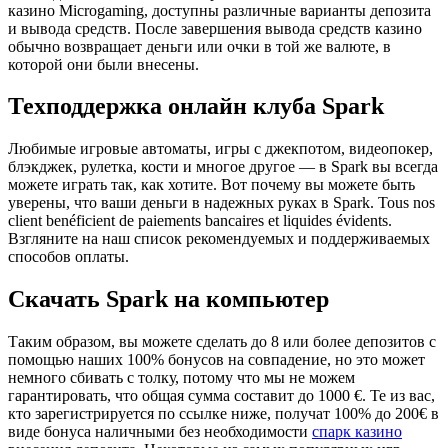
казино Microgaming, доступны различные варианты депозита
и вывода средств. После завершения вывода средств казино
обычно возвращает деньги или очки в той же валюте, в
которой они были внесены.
Техподдержка онлайн клуба Spark
Любимые игровые автоматы, игры с джекпотом, видеопокер,
блэкджек, рулетка, кости и многое другое — в Spark вы всегда
можете играть так, как хотите. Вот почему вы можете быть
уверены, что ваши деньги в надежных руках в Spark. Tous nos
client benéficient de paiements bancaires et liquides évidents.
Взгляните на наш список рекомендуемых и поддерживаемых
способов оплаты.
Скачать Spark на компьютер
Таким образом, вы можете сделать до 8 или более депозитов с
помощью наших 100% бонусов на совпадение, но это может
немного сбивать с толку, потому что мы не можем
гарантировать, что общая сумма составит до 1000 €. Те из вас,
кто зарегистрируется по ссылке ниже, получат 100% до 200€ в
виде бонуса наличными без необходимости
спарк казино