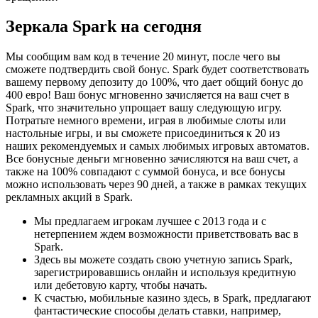
Зеркала Spark на сегодня
Мы сообщим вам код в течение 20 минут, после чего вы
сможете подтвердить свой бонус. Spark будет соответствовать
вашему первому депозиту до 100%, что дает общий бонус до
400 евро! Ваш бонус мгновенно зачисляется на ваш счет в
Spark, что значительно упрощает вашу следующую игру.
Потратьте немного времени, играя в любимые слоты или
настольные игры, и вы сможете присоединиться к 20 из
наших рекомендуемых и самых любимых игровых автоматов.
Все бонусные деньги мгновенно зачисляются на ваш счет, а
также на 100% совпадают с суммой бонуса, и все бонусы
можно использовать через 90 дней, а также в рамках текущих
рекламных акций в Spark.
Мы предлагаем игрокам лучшее с 2013 года и с
нетерпением ждем возможности приветствовать вас в
Spark.
Здесь вы можете создать свою учетную запись Spark,
зарегистрировавшись онлайн и используя кредитную
или дебетовую карту, чтобы начать.
К счастью, мобильные казино здесь, в Spark, предлагают
фантастические способы делать ставки, например,