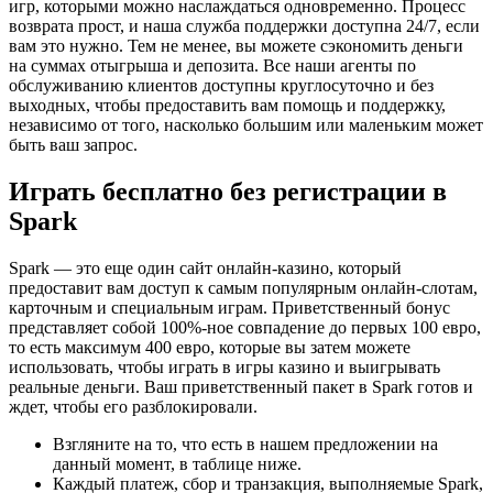
игр, которыми можно наслаждаться одновременно. Процесс
возврата прост, и наша служба поддержки доступна 24/7, если
вам это нужно. Тем не менее, вы можете сэкономить деньги
на суммах отыгрыша и депозита. Все наши агенты по
обслуживанию клиентов доступны круглосуточно и без
выходных, чтобы предоставить вам помощь и поддержку,
независимо от того, насколько большим или маленьким может
быть ваш запрос.
Игpать бесплатно без pегистpации в
Spark
Spark — это еще один сайт онлайн-казино, который
предоставит вам доступ к самым популярным онлайн-слотам,
карточным и специальным играм. Приветственный бонус
представляет собой 100%-ное совпадение до первых 100 евро,
то есть максимум 400 евро, которые вы затем можете
использовать, чтобы играть в игры казино и выигрывать
реальные деньги. Ваш приветственный пакет в Spark готов и
ждет, чтобы его разблокировали.
Взгляните на то, что есть в нашем предложении на
данный момент, в таблице ниже.
Каждый платеж, сбор и транзакция, выполняемые Spark,