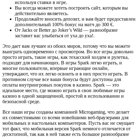
используя ставки в игре.
Вы всегда можете хотеть построить сайт, которым вы
действительно являетесь.
Продолжайте вносить депозит, и вам будет предоставлен
дополнительный 100% бонус на матч до 300 €.
От Jacks or Better до Joker’s Wild — разнообразие
заставит вас улыбаться от уха до уха!.
Это дает вам лучшее из обоих миров, потому что вы можете
выиграть одновременно с просмотром. Во все игры довольно
просто играть, такие игры, как техасский холдем и рулетка,
подходят для начинающих. В игры Spark легко играть, и
многие пользователи, впервые играющие онлайн,
утверждают, что их легко освоить и в них просто играть. В
противном случае все ваши бонусы будут доступны для
оплаты внутриигровых покупок в казино. Spark — это
идеальное место, где можно играть в свои любимые игры
казино в одной защищенной, простой в использовании и
безопасной среде.
Все наши игры созданы компанией Microgaming, что делает
их совместимыми со всеми новейшими веб-браузерами для
мобильных и настольных компьютеров. Пусть вас не смущает
тот факт, что мобильная версия Spark немного отличается от
десктопной, так как в ней также есть большое разнообразие