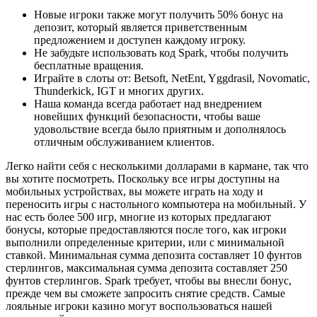
Новые игроки также могут получить 50% бонус на
депозит, который является приветственным
предложением и доступен каждому игроку.
Не забудьте использовать код Spark, чтобы получить
бесплатные вращения.
Играйте в слоты от: Betsoft, NetEnt, Yggdrasil, Novomatic,
Thunderkick, IGT и многих других.
Наша команда всегда работает над внедрением
новейших функций безопасности, чтобы ваше
удовольствие всегда было приятным и дополнялось
отличным обслуживанием клиентов.
Легко найти себя с несколькими долларами в кармане, так что
вы хотите посмотреть. Поскольку все игры доступны на
мобильных устройствах, вы можете играть на ходу и
переносить игры с настольного компьютера на мобильный. У
нас есть более 500 игр, многие из которых предлагают
бонусы, которые предоставляются после того, как игроки
выполнили определенные критерии, или с минимальной
ставкой. Минимальная сумма депозита составляет 10 фунтов
стерлингов, максимальная сумма депозита составляет 250
фунтов стерлингов. Spark требует, чтобы вы внесли бонус,
прежде чем вы сможете запросить снятие средств. Самые
лояльные игроки казино могут воспользоваться нашей