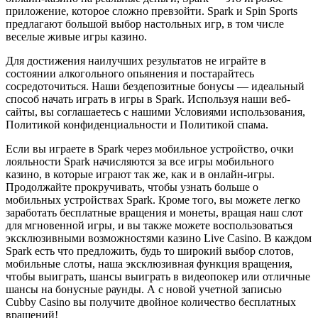
приложение, которое сложно превзойти. Spark и Spin Sports
предлагают большой выбор настольных игр, в том числе
веселые живые игры казино.
Для достижения наилучших результатов не играйте в
состоянии алкогольного опьянения и постарайтесь
сосредоточиться. Наши бездепозитные бонусы — идеальный
способ начать играть в игры в Spark. Используя наши веб-
сайты, вы соглашаетесь с нашими Условиями использования,
Политикой конфиденциальности и Политикой спама.
Если вы играете в Spark через мобильное устройство, очки
лояльности Spark начисляются за все игры мобильного
казино, в которые играют так же, как и в онлайн-игры.
Продолжайте прокручивать, чтобы узнать больше о
мобильных устройствах Spark. Кроме того, вы можете легко
заработать бесплатные вращения и монеты, вращая наш слот
для мгновенной игры, и вы также можете воспользоваться
эксклюзивными возможностями казино Live Casino. В каждом
Spark есть что предложить, будь то широкий выбор слотов,
мобильные слоты, наша эксклюзивная функция вращения,
чтобы выиграть, шансы выиграть в видеопокер или отличные
шансы на бонусные раунды. А с новой учетной записью
Cubby Casino вы получите двойное количество бесплатных
вращений!