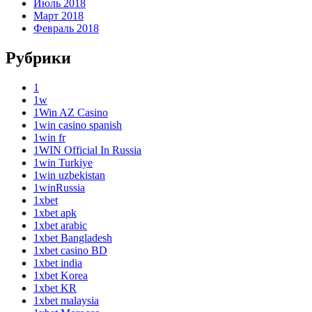
Июль 2018
Март 2018
Февраль 2018
Рубрики
1
1w
1Win AZ Casino
1win casino spanish
1win fr
1WIN Official In Russia
1win Turkiye
1win uzbekistan
1winRussia
1xbet
1xbet apk
1xbet arabic
1xbet Bangladesh
1xbet casino BD
1xbet india
1xbet Korea
1xbet KR
1xbet malaysia