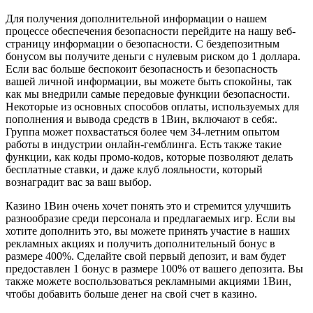
Для получения дополнительной информации о нашем
процессе обеспечения безопасности перейдите на нашу веб-
страницу информации о безопасности. С бездепозитным
бонусом вы получите деньги с нулевым риском до 1 доллара.
Если вас больше беспокоит безопасность и безопасность
вашей личной информации, вы можете быть спокойны, так
как мы внедрили самые передовые функции безопасности.
Некоторые из основных способов оплаты, используемых для
пополнения и вывода средств в 1Вин, включают в себя:.
Группа может похвастаться более чем 34-летним опытом
работы в индустрии онлайн-гемблинга. Есть также такие
функции, как коды промо-кодов, которые позволяют делать
бесплатные ставки, и даже клуб лояльности, который
вознаградит вас за ваш выбор.
Казино 1Вин очень хочет понять это и стремится улучшить
разнообразие среди персонала и предлагаемых игр. Если вы
хотите дополнить это, вы можете принять участие в наших
рекламных акциях и получить дополнительный бонус в
размере 400%. Сделайте свой первый депозит, и вам будет
предоставлен 1 бонус в размере 100% от вашего депозита. Вы
также можете воспользоваться рекламными акциями 1Вин,
чтобы добавить больше денег на свой счет в казино.