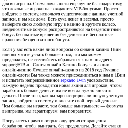
для выигрыша. Схема лояльности еще лучше благодаря тому,
что лояльные игроки награждаются VIP-бонусами. Просто
войдите в систему, используя существующие данные учетной
записи, и вы как дома. Есть куча денег и веселья, просто
выберите свою любимую игру в казино и крутите колесо.
Бездепозитные бонусы распространяются на бездепозитный
бонус, бесплатные вращения без депозита и бесплатные
вращения без депозитного бонуса.
Если у вас есть какие-либо вопросы об онлайн-казино 1Вин
или вы хотите узнать больше о том, что мы можем
предложить, не стесняйтесь обращаться к нам по адресу
support@1Вин. Слоты онлайн Казино Бонусы и акции
онлайн-казино Лучшее онлайн-казино на 2018 год Лучшие
онлайн-слоты Вы также можете присоединиться к нам в 1Вин
и испытать непревзойденное
зеркало 1win
удовольствие.
Каждую неделю проводится новая акция для игроков, чтобы
заработать больше денег, и им не всегда нужно вносить
деньги. После того, как вы зарегистрировали новую учетную
запись, войдите в систему и внесите свой первый депозит.
Чем больше вы играете, тем больше выигрываете — формула
выигрыша, мы гарантируем, вам понравится.
Погрузитесь прямо в острые ощущения от вращения
барабанов, чтобы выиграть, без предоплаты. Делайте ставки