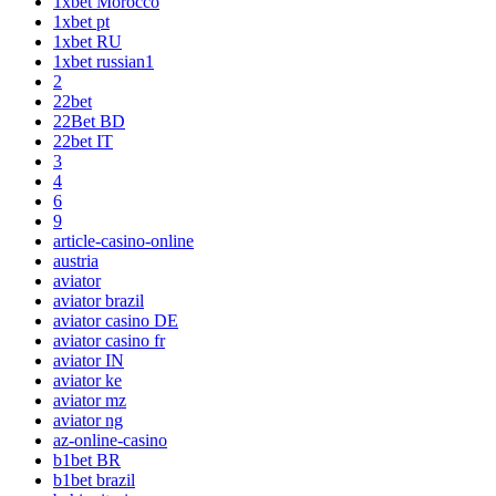
1xbet Morocco
1xbet pt
1xbet RU
1xbet russian1
2
22bet
22Bet BD
22bet IT
3
4
6
9
article-casino-online
austria
aviator
aviator brazil
aviator casino DE
aviator casino fr
aviator IN
aviator ke
aviator mz
aviator ng
az-online-casino
b1bet BR
b1bet brazil