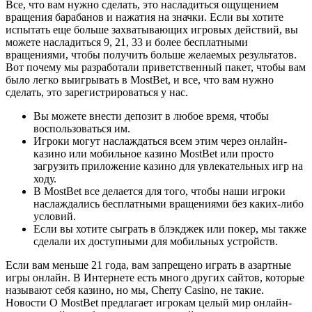
Все, что вам нужно сделать, это насладиться ощущением
вращения барабанов и нажатия на значки. Если вы хотите
испытать еще больше захватывающих игровых действий, вы
можете насладиться 9, 21, 33 и более бесплатными
вращениями, чтобы получить больше желаемых результатов.
Вот почему мы разработали приветственный пакет, чтобы вам
было легко выигрывать в MostBet, и все, что вам нужно
сделать, это зарегистрироваться у нас.
Вы можете внести депозит в любое время, чтобы
воспользоваться им.
Игроки могут наслаждаться всем этим через онлайн-
казино или мобильное казино MostBet или просто
загрузить приложение казино для увлекательных игр на
ходу.
В MostBet все делается для того, чтобы наши игроки
наслаждались бесплатными вращениями без каких-либо
условий.
Если вы хотите сыграть в блэкджек или покер, мы также
сделали их доступными для мобильных устройств.
Если вам меньше 21 года, вам запрещено играть в азартные
игры онлайн. В Интернете есть много других сайтов, которые
называют себя казино, но мы, Cherry Casino, не такие.
Новости О MostBet предлагает игрокам целый мир онлайн-