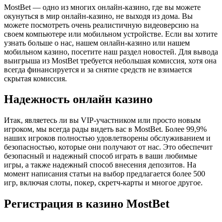
MostBet — одно из многих онлайн-казино, где вы можете
окунуться в мир онлайн-казино, не выходя из дома. Вы
можете посмотреть очень реалистичную видеоверсию на
своем компьютере или мобильном устройстве. Если вы хотите
узнать больше о нас, нашем онлайн-казино или нашем
мобильном казино, посетите наш раздел новостей. Для вывода
выигрыша из MostBet требуется небольшая комиссия, хотя она
всегда финансируется и за снятие средств не взимается
скрытая комиссия.
Надежность онлайн казино
Итак, являетесь ли вы VIP-участником или просто новым
игроком, мы всегда рады видеть вас в MostBet. Более 99,9%
наших игроков полностью удовлетворены обслуживанием и
безопасностью, которые они получают от нас. Это обеспечит
безопасный и надежный способ играть в ваши любимые
игры, а также надежный способ внесения депозитов. На
момент написания статьи на выбор предлагается более 500
игр, включая слоты, покер, скретч-карты и многое другое.
Регистpация в казино MostBet