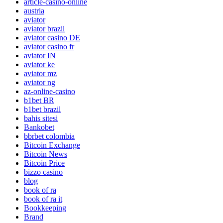
article-casino-online
austria
aviator
aviator brazil
aviator casino DE
aviator casino fr
aviator IN
aviator ke
aviator mz
aviator ng
az-online-casino
b1bet BR
b1bet brazil
bahis sitesi
Bankobet
bbrbet colombia
Bitcoin Exchange
Bitcoin News
Bitcoin Price
bizzo casino
blog
book of ra
book of ra it
Bookkeeping
Brand