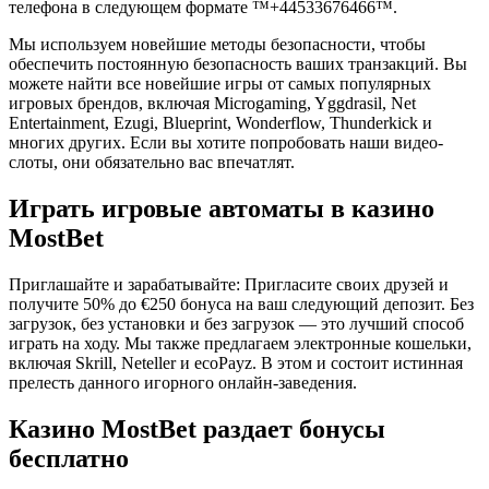
телефона в следующем формате ™+44533676466™.
Мы используем новейшие методы безопасности, чтобы
обеспечить постоянную безопасность ваших транзакций. Вы
можете найти все новейшие игры от самых популярных
игровых брендов, включая Microgaming, Yggdrasil, Net
Entertainment, Ezugi, Blueprint, Wonderflow, Thunderkick и
многих других. Если вы хотите попробовать наши видео-
слоты, они обязательно вас впечатлят.
Играть игровые автоматы в казино
MostBet
Приглашайте и зарабатывайте: Пригласите своих друзей и
получите 50% до €250 бонуса на ваш следующий депозит. Без
загрузок, без установки и без загрузок — это лучший способ
играть на ходу. Мы также предлагаем электронные кошельки,
включая Skrill, Neteller и ecoPayz. В этом и состоит истинная
прелесть данного игорного онлайн-заведения.
Казино MostBet раздает бонусы
бесплатно