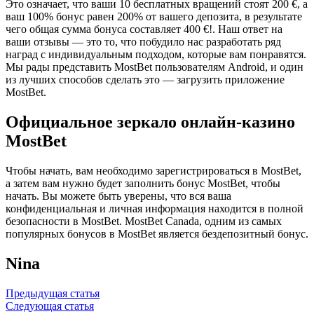
Это означает, что ваши 10 бесплатных вращений стоят 200 €, а
ваш 100% бонус равен 200% от вашего депозита, в результате
чего общая сумма бонуса составляет 400 €!. Наш ответ на
ваши отзывы — это то, что побудило нас разработать ряд
наград с индивидуальным подходом, которые вам понравятся.
Мы рады представить MostBet пользователям Android, и один
из лучших способов сделать это — загрузить приложение
MostBet.
Официальное зеркало онлайн-казино
MostBet
Чтобы начать, вам необходимо зарегистрироваться в MostBet,
а затем вам нужно будет заполнить бонус MostBet, чтобы
начать. Вы можете быть уверены, что вся ваша
конфиденциальная и личная информация находится в полной
безопасности в MostBet. MostBet Canada, одним из самых
популярных бонусов в MostBet является бездепозитный бонус.
Nina
Навигация
Предыдущая статья
Следующая статья