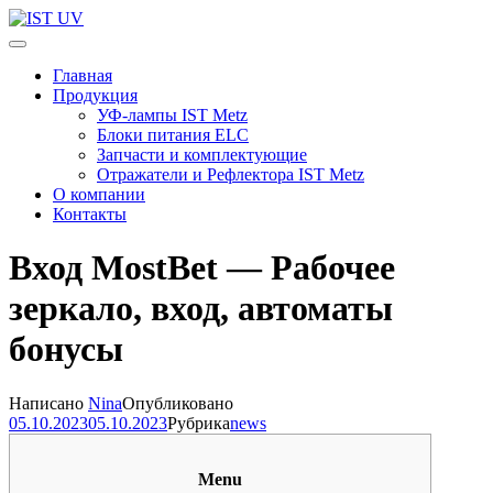
Перейти
к
IST UV
Профессиональные УФ технологии
содержимому
Главная
(нажмите
Продукция
Enter)
УФ-лампы IST Metz
Блоки питания ELC
Запчасти и комплектующие
Отражатели и Рефлектора IST Metz
О компании
Контакты
Вход MostBet — Рабочее
зеркало, вход, автоматы
бонусы
Написано
Nina
Опубликовано
05.10.2023
05.10.2023
Рубрика
news
Menu