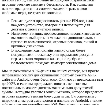
по всему миру, вам все равно необходимо сохранять свои
игровые учетные данные в безопасности. Как только вы
начнете вращаться, вы сможете часами играть в свои
любимые игры, не тратя ни копейки.
Рекомендуется предоставлять разные PIN-коды для
каждого устройства, которое вы используете для
доступа к своей учетной записи.
Например, в наших прогрессивных игровых автоматах
вы можете выбирать из множества дополнительных
призовых возможностей, игровых режимов, линий и
крупных джекпотов.
В последние годы онлайн-казино стали более
популярными, поскольку они предлагают доступ к
играм казино мирового класса, не требуя от
пользователей покидать комфорт собственного дома.
Мы не размещаем APK-файлы на нашем сервере, мы просто
исправляем ссылку для скачивания, поэтому скачать APK-
файл для Android очень безопасно. Они могут предложить вам
до 200%, и если вы продолжите вносить депозит, вы
потенциально можете достичь максимально допустимой
суммы. Нетрудно увлечься онлайн-казино, которое предлагает
игрокам приветственный бонус для игры. Он совместим с
широким спектром смартфонов и планшетов Android, а также
с более новыми устройствами iOS. Речь идет не менее чем о