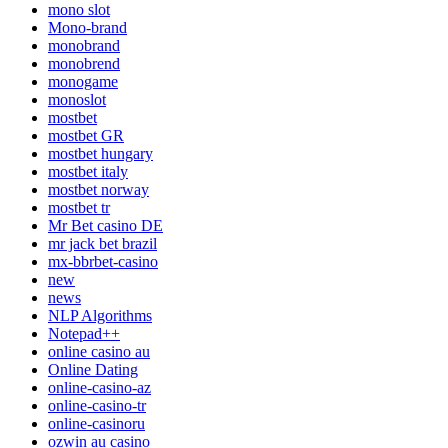
mono slot
Mono-brand
monobrand
monobrend
monogame
monoslot
mostbet
mostbet GR
mostbet hungary
mostbet italy
mostbet norway
mostbet tr
Mr Bet casino DE
mr jack bet brazil
mx-bbrbet-casino
new
news
NLP Algorithms
Notepad++
online casino au
Online Dating
online-casino-az
online-casino-tr
online-casinoru
ozwin au casino