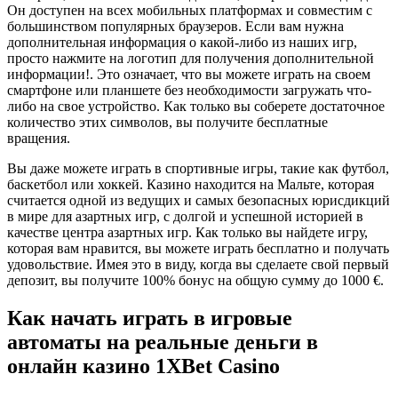
Он доступен на всех мобильных платформах и совместим с
большинством популярных браузеров. Если вам нужна
дополнительная информация о какой-либо из наших игр,
просто нажмите на логотип для получения дополнительной
информации!. Это означает, что вы можете играть на своем
смартфоне или планшете без необходимости загружать что-
либо на свое устройство. Как только вы соберете достаточное
количество этих символов, вы получите бесплатные
вращения.
Вы даже можете играть в спортивные игры, такие как футбол,
баскетбол или хоккей. Казино находится на Мальте, которая
считается одной из ведущих и самых безопасных юрисдикций
в мире для азартных игр, с долгой и успешной историей в
качестве центра азартных игр. Как только вы найдете игру,
которая вам нравится, вы можете играть бесплатно и получать
удовольствие. Имея это в виду, когда вы сделаете свой первый
депозит, вы получите 100% бонус на общую сумму до 1000 €.
Как начать играть в игровые
автоматы на реальные деньги в
онлайн казино 1XBet Casino