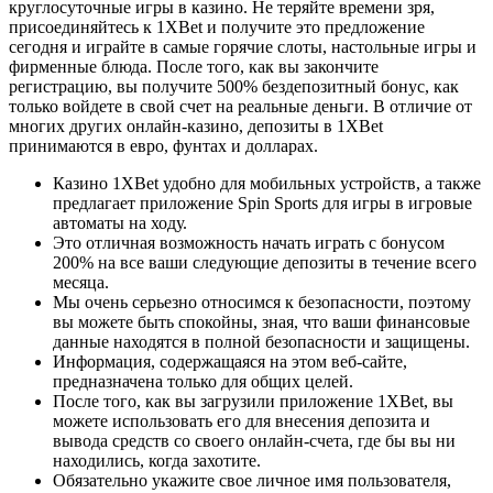
круглосуточные игры в казино. Не теряйте времени зря,
присоединяйтесь к 1XBet и получите это предложение
сегодня и играйте в самые горячие слоты, настольные игры и
фирменные блюда. После того, как вы закончите
регистрацию, вы получите 500% бездепозитный бонус, как
только войдете в свой счет на реальные деньги. В отличие от
многих других онлайн-казино, депозиты в 1XBet
принимаются в евро, фунтах и долларах.
Казино 1XBet удобно для мобильных устройств, а также
предлагает приложение Spin Sports для игры в игровые
автоматы на ходу.
Это отличная возможность начать играть с бонусом
200% на все ваши следующие депозиты в течение всего
месяца.
Мы очень серьезно относимся к безопасности, поэтому
вы можете быть спокойны, зная, что ваши финансовые
данные находятся в полной безопасности и защищены.
Информация, содержащаяся на этом веб-сайте,
предназначена только для общих целей.
После того, как вы загрузили приложение 1XBet, вы
можете использовать его для внесения депозита и
вывода средств со своего онлайн-счета, где бы вы ни
находились, когда захотите.
Обязательно укажите свое личное имя пользователя,