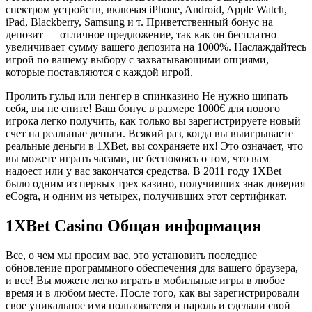
спектром устройств, включая iPhone, Android, Apple Watch,
iPad, Blackberry, Samsung и т. Приветственный бонус на
депозит — отличное предложение, так как он бесплатно
увеличивает сумму вашего депозита на 1000%. Наслаждайтесь
игрой по вашему выбору с захватывающими опциями,
которые поставляются с каждой игрой.
Пролить гульд или пенгер в спинказино Не нужно щипать
себя, вы не спите! Ваш бонус в размере 1000€ для нового
игрока легко получить, как только вы зарегистрируете новый
счет на реальные деньги. Всякий раз, когда вы выигрываете
реальные деньги в 1XBet, вы сохраняете их! Это означает, что
вы можете играть часами, не беспокоясь о том, что вам
надоест или у вас закончатся средства. В 2011 году 1XBet
было одним из первых трех казино, получивших знак доверия
eCogra, и одним из четырех, получивших этот сертификат.
1XBet Casino Общая информация
Все, о чем мы просим вас, это установить последнее
обновление программного обеспечения для вашего браузера,
и все! Вы можете легко играть в мобильные игры в любое
время и в любом месте. После того, как вы зарегистрировали
свое уникальное имя пользователя и пароль и сделали свой