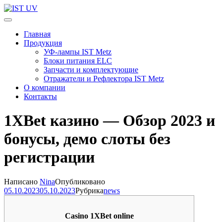
Перейти
к
IST UV
Профессиональные УФ технологии
содержимому
Главная
(нажмите
Продукция
Enter)
УФ-лампы IST Metz
Блоки питания ELC
Запчасти и комплектующие
Отражатели и Рефлектора IST Metz
О компании
Контакты
1XBet казино — Обзор 2023 и
бонусы, демо слоты без
регистрации
Написано
Nina
Опубликовано
05.10.2023
05.10.2023
Рубрика
news
Casino 1XBet online