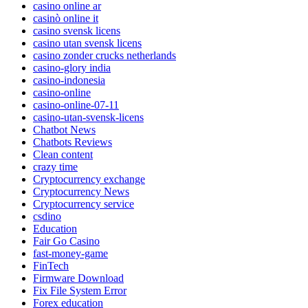
casino online ar
casinò online it
casino svensk licens
casino utan svensk licens
casino zonder crucks netherlands
casino-glory india
casino-indonesia
casino-online
casino-online-07-11
casino-utan-svensk-licens
Chatbot News
Chatbots Reviews
Clean content
crazy time
Cryptocurrency exchange
Cryptocurrency News
Cryptocurrency service
csdino
Education
Fair Go Casino
fast-money-game
FinTech
Firmware Download
Fix File System Error
Forex education