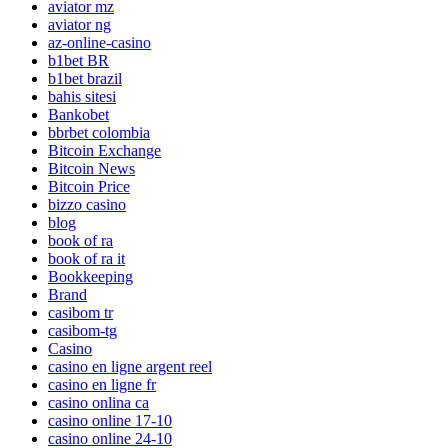
aviator mz
aviator ng
az-online-casino
b1bet BR
b1bet brazil
bahis sitesi
Bankobet
bbrbet colombia
Bitcoin Exchange
Bitcoin News
Bitcoin Price
bizzo casino
blog
book of ra
book of ra it
Bookkeeping
Brand
casibom tr
casibom-tg
Casino
casino en ligne argent reel
casino en ligne fr
casino onlina ca
casino online 17-10
casino online 24-10