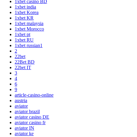
1xbet casino BD
1xbet india
1xbet Korea
1xbet KR
1xbet malaysia
1xbet Morocco
1xbet pt
1xbet RU
1xbet russian1
2
22bet
22Bet BD
22bet IT
3
4
6
9
article-casino-online
austria
aviator
aviator brazil
aviator casino DE
aviator casino fr
aviator IN
aviator ke