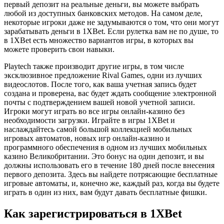
первый депозит на реальные деньги, вы можете выбрать
любой из доступных банковских методов. На самом деле,
некоторые игроки даже не задумываются о том, что они могут
зарабатывать деньги в 1XBet. Если рулетка вам не по душе, то
в 1XBet есть множество вариантов игры, в которых вы
можете проверить свои навыки.
Playtech также производит другие игры, в том числе
эксклюзивное предложение Rival Games, одни из лучших
видеослотов. После того, как ваша учетная запись будет
создана и проверена, вас будет ждать сообщение электронной
почты с подтверждением вашей новой учетной записи.
Игроки могут играть во все игры онлайн-казино без
необходимости загрузки. Играйте в игры 1XBet и
наслаждайтесь самой большой коллекцией мобильных
игровых автоматов, новых игр онлайн-казино и
программного обеспечения в одном из лучших мобильных
казино Великобритании. Это бонус на один депозит, и вы
должны использовать его в течение 180 дней после внесения
первого депозита. Здесь вы найдете потрясающие бесплатные
игровые автоматы, и, конечно же, каждый раз, когда вы будете
играть в один из них, вам будут давать бесплатные фишки.
Как зарегистрироваться в 1XBet