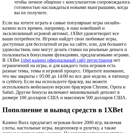
чтобы личное общение с консультантом сопровождалось
готовностью наслаждаться новыми выигрышами, когда
вы их получите.
Если вы хотите играть в самые популярные игры онлайн-
казино всех времен, например, в наш новейший и
эксклюзивный игровой автомат, 1XBet удовлетворит все
ваши потребности. Игроки найдут свои любимые игры,
доступные для бесплатной игры на сайте, или, для большего
удовольствия, они могут делать ставки на реальные деньги и
пользоваться бонусными функциями, предлагаемыми играми.
В 1XBet
1xbet казино официальный сайт регистрация
нет
ограничений на игры, и для каждого типа игроков есть
разные темы, темы и игровой процесс. Обратите внимание,
что мы закрыты с 05:00 до 14:00 во все дни недели, в пятницу
и субботу. Если вы используете браузер, вы можете
использовать мобильную версию браузеров Chrome, Opera и
Safari. Другие бонусы включают минимальный депозит в
размере 100 долларов США и максимум 500 долларов США.
Пополнение и вывод средств в 1XBet
Казино Buxx предлагает игрокам более 2000 игр, включая
слоты, настольные игры, видеопокер и рулетку, а также