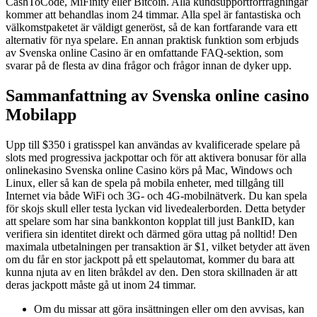
CashToCode, MiFinity eller Bitcoin. Alla kundsupportförfrågningar
kommer att behandlas inom 24 timmar. Alla spel är fantastiska och
välkomstpaketet är väldigt generöst, så de kan fortfarande vara ett
alternativ för nya spelare. En annan praktisk funktion som erbjuds
av Svenska online Casino är en omfattande FAQ-sektion, som
svarar på de flesta av dina frågor och frågor innan de dyker upp.
Sammanfattning av Svenska online casino
Mobilapp
Upp till $350 i gratisspel kan användas av kvalificerade spelare på
slots med progressiva jackpottar och för att aktivera bonusar för alla
onlinekasino Svenska online Casino körs på Mac, Windows och
Linux, eller så kan de spela på mobila enheter, med tillgång till
Internet via både WiFi och 3G- och 4G-mobilnätverk. Du kan spela
för skojs skull eller testa lyckan vid livedealerborden. Detta betyder
att spelare som har sina bankkonton kopplat till just BankID, kan
verifiera sin identitet direkt och därmed göra uttag på nolltid! Den
maximala utbetalningen per transaktion är $1, vilket betyder att även
om du får en stor jackpott på ett spelautomat, kommer du bara att
kunna njuta av en liten bråkdel av den. Den stora skillnaden är att
deras jackpott måste gå ut inom 24 timmar.
Om du missar att göra insättningen eller om den avvisas, kan