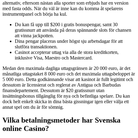
alternativ, eftersom nästan alla sporter som erbjuds har en version
med fasta odds. När du väl är inne kan du komma åt spelarens
instrumentpanel och börja ha kul.
Du kan få upp till $200 i gratis bonuspengar, samt 30
gratissnurr att använda på deras spännande slots för chansen
att vinna jackpotten.
Dina pengar placeras under högst sju arbetsdagar för att
slutföra transaktionen.
Casinot accepterar uttag via alla de stora kreditkorten,
inklusive Visa, Maestro och Mastercard.
Medan den maximala dagliga uttagsgränsen är 20 000 euro, är det
månatliga uttagstaket 8 000 euro och det maximala uttagsbeloppet är
5 000 euro. Detta godkännande visar att kasinot är fullt legitimt och
dessutom är licensierat och reglerat av Antigua och Barbudas
finansdepartement. Dessutom är $20 gratissnurr utan
insättningsbonus tillgänglig för nya och befintliga spelare. Du kan
dock helt enkelt skicka in dina bästa gissningar igen eller välja ett
annat spel om du är för sömnig.
Vilka betalningsmetoder har Svenska
online Casino?