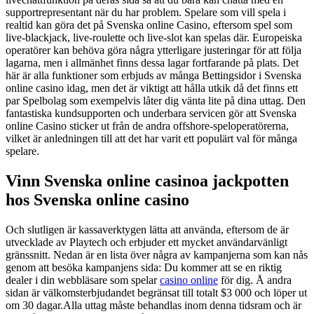
supportrepresentant när du har problem. Spelare som vill spela i
realtid kan göra det på Svenska online Casino, eftersom spel som
live-blackjack, live-roulette och live-slot kan spelas där. Europeiska
operatörer kan behöva göra några ytterligare justeringar för att följa
lagarna, men i allmänhet finns dessa lagar fortfarande på plats. Det
här är alla funktioner som erbjuds av många Bettingsidor i Svenska
online casino idag, men det är viktigt att hålla utkik då det finns ett
par Spelbolag som exempelvis låter dig vänta lite på dina uttag. Den
fantastiska kundsupporten och underbara servicen gör att Svenska
online Casino sticker ut från de andra offshore-speloperatörerna,
vilket är anledningen till att det har varit ett populärt val för många
spelare.
Vinn Svenska online casinoa jackpotten
hos Svenska online casino
Och slutligen är kassaverktygen lätta att använda, eftersom de är
utvecklade av Playtech och erbjuder ett mycket användarvänligt
gränssnitt. Nedan är en lista över några av kampanjerna som kan nås
genom att besöka kampanjens sida: Du kommer att se en riktig
dealer i din webbläsare som spelar
casino online
för dig. Å andra
sidan är välkomsterbjudandet begränsat till totalt $3 000 och löper ut
om 30 dagar.Alla uttag måste behandlas inom denna tidsram och är