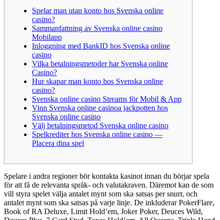
Spelar man utan konto hos Svenska online
casino?
Sammanfattning av Svenska online casino
Mobilapp
Inloggning med BankID hos Svenska online
casino
Vilka betalningsmetoder har Svenska online
Casino?
Hur skapar man konto hos Svenska online
casino?
Svenska online casino Streams för Mobil & App
Vinn Svenska online casinoa jackpotten hos
Svenska online casino
Välj betalningsmetod Svenska online casino
Spelkrediter hos Svenska online casino —
Placera dina spel
Spelare i andra regioner bör kontakta kasinot innan du börjar spela
för att få de relevanta språk- och valutakraven. Däremot kan de som
vill styra spelet välja antalet mynt som ska satsas per snurr, och
antalet mynt som ska satsas på varje linje. De inkluderar PokerFlare,
Book of RA Deluxe, Limit Hold’em, Joker Poker, Deuces Wild,