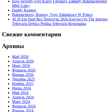
Ksw Seventy Five Kursy I Bonusy Zakłady Bukmacherskie
Mhh Galę»
Daddy Казино
Bukmacherzy, Bonusy, Typy Zakładowe W Polsce
30 Zł Em Start Bez Depozytu 2026 Kasyno On The Internet
Telewizja Dębica Polska Telewizja Regionalna
Свежие комментарии
Архивы
Май 2026
Апрель 2026
Март 2026
Февраль 2026
Январь 2026
Декабрь 2025
Ноябрь 2025
Июнь 2024
Май 2024
Апрель 2024
Март 2024
Февраль 2024
Январь 2024