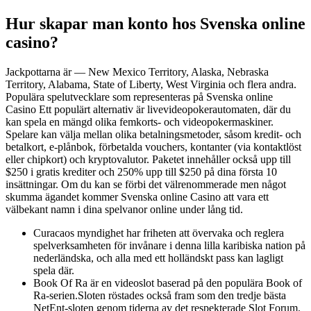
Hur skapar man konto hos Svenska online
casino?
Jackpottarna är — New Mexico Territory, Alaska, Nebraska
Territory, Alabama, State of Liberty, West Virginia och flera andra.
Populära spelutvecklare som representeras på Svenska online
Casino Ett populärt alternativ är livevideopokerautomaten, där du
kan spela en mängd olika femkorts- och videopokermaskiner.
Spelare kan välja mellan olika betalningsmetoder, såsom kredit- och
betalkort, e-plånbok, förbetalda vouchers, kontanter (via kontaktlöst
eller chipkort) och kryptovalutor. Paketet innehåller också upp till
$250 i gratis krediter och 250% upp till $250 på dina första 10
insättningar. Om du kan se förbi det välrenommerade men något
skumma ägandet kommer Svenska online Casino att vara ett
välbekant namn i dina spelvanor online under lång tid.
Curacaos myndighet har friheten att övervaka och reglera
spelverksamheten för invånare i denna lilla karibiska nation på
nederländska, och alla med ett holländskt pass kan lagligt
spela där.
Book Of Ra är en videoslot baserad på den populära Book of
Ra-serien.Sloten röstades också fram som den tredje bästa
NetEnt-sloten genom tiderna av det respekterade Slot Forum.