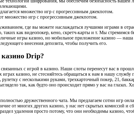
ые технологии шифрования, мы обеспечим безопасность вашей л
звлекающими.
редлагается множество игр с прогрессивным джекпотом.
агают множество игр с прогрессивным джекпотом.
луживанием, где вы можете наслаждаться лучшими играми в отра
, таких как видеопокер, кено, скретч-карты и т. Мы стремимся
 различные игры казино, но мобильное приложение казино — наша
следующего внесения депозита, чтобы получить его.
 казино Drip?
связанных с игрой в казино. Наши слоты перенесут вас в прошл
х играх казино, не стесняйтесь обращаться к нам в нашу службу
 рулетку с несколькими руками, трехкарточный покер, 21, бакк
глядело так, как будто оно происходит прямо у вас на глазах. 
я полностью дружественного чата. Мы предлагаем сотни игр онл
личие от многих других казино, у нас нет скрытых комиссий и сб
 раздел удаления просто потому, что они необходимы казино, чт