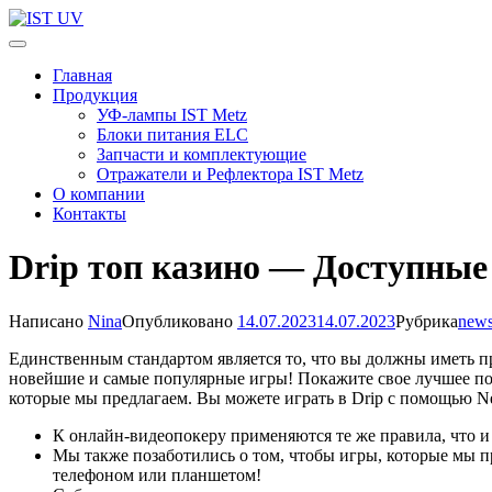
Перейти
к
IST UV
Профессиональные УФ технологии
содержимому
Главная
(нажмите
Продукция
Enter)
УФ-лампы IST Metz
Блоки питания ELC
Запчасти и комплектующие
Отражатели и Рефлектора IST Metz
О компании
Контакты
Drip топ казино — Доступные
Написано
Nina
Опубликовано
14.07.2023
14.07.2023
Рубрика
new
Единственным стандартом является то, что вы должны иметь п
новейшие и самые популярные игры! Покажите свое лучшее пок
которые мы предлагаем. Вы можете играть в Drip с помощью Ne
К онлайн-видеопокеру применяются те же правила, что и
Мы также позаботились о том, чтобы игры, которые мы 
телефоном или планшетом!