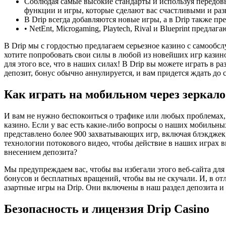
Соблюдая самые высокие стандарты и используя передов
функции и игры, которые сделают вас счастливыми и ра
В Drip всегда добавляются новые игры, а в Drip также п
• NetEnt, Microgaming, Playtech, Rival и Blueprint предл
В Drip мы с гордостью предлагаем серьезное казино с самообс
хотите попробовать свои силы в любой из новейших игр казино
для этого все, что в наших силах! В Drip вы можете играть в
депозит, бонус обычно аннулируется, и вам придется ждать до 
Как играть на мобильном через зеркало
И вам не нужно беспокоиться о трафике или любых проблемах, 
казино. Если у вас есть какие-либо вопросы о наших мобильны
представлено более 900 захватывающих игр, включая блэкджек,
технологии потокового видео, чтобы действие в наших играх вы
внесением депозита?
Мы предупреждаем вас, чтобы вы избегали этого веб-сайта дл
бонусов и бесплатных вращений, чтобы вы не скучали. И, в от
азартные игры на Drip. Они включены в наш раздел депозита и
Безопасность и лицензия Drip Casino