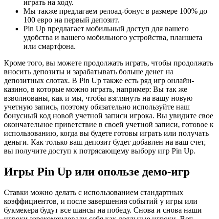
играть на ходу.
Мы также предлагаем релоад-бонус в размере 100% до
100 евро на первый депозит.
Pin Up предлагает мобильный доступ для вашего
удобства и вашего мобильного устройства, планшета
или смартфона.
Кроме того, вы можете продолжать играть, чтобы продолжать
вносить депозиты и зарабатывать больше денег на
депозитных слотах. В Pin Up также есть ряд игр онлайн-
казино, в которые можно играть, например: Вы так же
взволнованы, как и мы, чтобы взглянуть на вашу новую
учетную запись, поэтому обязательно используйте наш
бонусный код новой учетной записи игрока. Вы увидите свое
окончательное приветствие в своей учетной записи, готовое к
использованию, когда вы будете готовы играть или получать
деньги. Как только ваш депозит будет добавлен на ваш счет,
вы получите доступ к потрясающему выбору игр Pin Up.
Игры Pin Up или опользе демо-игр
Ставки можно делать с использованием стандартных
коэффициентов, и после завершения событий у игры или
букмекера будут все шансы на победу. Снова и снова наши
игроки зарекомендовали себя как лояльные игроки. Вот