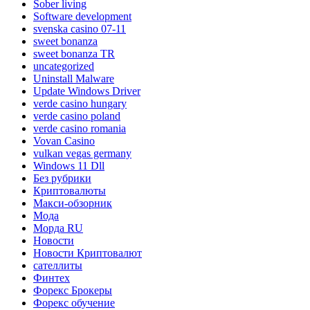
Sober living
Software development
svenska casino 07-11
sweet bonanza
sweet bonanza TR
uncategorized
Uninstall Malware
Update Windows Driver
verde casino hungary
verde casino poland
verde casino romania
Vovan Casino
vulkan vegas germany
Windows 11 Dll
Без рубрики
Криптовалюты
Макси-обзорник
Мода
Морда RU
Новости
Новости Криптовалют
сателлиты
Финтех
Форекс Брокеры
Форекс обучение