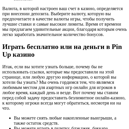
Валюта, в которой настроен ваш счет в казино, определяется
при внесении депозита. Выберите валюту, которую вы
предпочитаете в качестве валюты игры, чтобы получить
лучшие ставки и самые высокие лимиты. Время от времени
мы предлагаем удивительные акции, благодаря которым очень
легко заработать значительное количество бонусов.
Играть бесплатно или на деньги в Pin
Up казино
Итак, если вы хотите узнать больше, почему бы не
использовать ссылки, которые мы предоставили на этой
странице, или любую другую информацию, о которой вы
хотели бы узнать? Мы очень гордимся тем, что являемся
любимым местом для азартных игр онлайн для игроков в
любое время, каждый день и везде. Вот почему мы ставим
перед собой задачу предоставить безлимитное онлайн-казино,
к которому игроки всегда могут обратиться, несмотря ни на
что.
Вы можете снять любые накопленные выигрыши, а
также остаток средств.
Вы можете играть в рулетку, блэкджек, баккара,