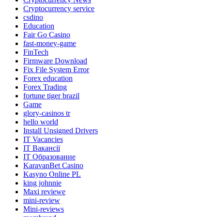
Cryptocurrency service
csdino
Education
Fair Go Casino
fast-money-game
FinTech
Firmware Download
Fix File System Error
Forex education
Forex Trading
fortune tiger brazil
Game
glory-casinos tr
hello world
Install Unsigned Drivers
IT Vacancies
IT Вакансії
IT Образование
KaravanBet Casino
Kasyno Online PL
king johnnie
Maxi reviewe
mini-review
Mini-reviews