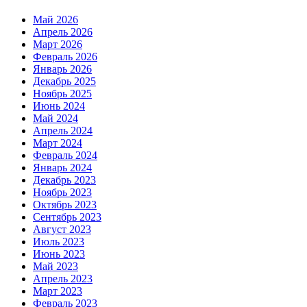
Май 2026
Апрель 2026
Март 2026
Февраль 2026
Январь 2026
Декабрь 2025
Ноябрь 2025
Июнь 2024
Май 2024
Апрель 2024
Март 2024
Февраль 2024
Январь 2024
Декабрь 2023
Ноябрь 2023
Октябрь 2023
Сентябрь 2023
Август 2023
Июль 2023
Июнь 2023
Май 2023
Апрель 2023
Март 2023
Февраль 2023