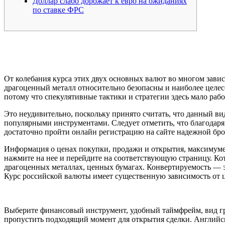
Доллар слабо дорожает к евро на ожиданиях
по ставке ФРС
От колебания курса этих двух основных валют во многом завис
драгоценный металл относительно безопасны и наиболее целес
потому что спекулятивные тактики и стратегии здесь мало рабо
Это неудивительно, поскольку принято считать, что данный в
популярными инструментами. Следует отметить, что благодаря
достаточно пройти онлайн регистрацию на сайте надежной бро
Информация о ценах покупки, продажи и открытия, максимум
нажмите на нее и перейдите на соответствующую страницу. К
драгоценных металлах, ценных бумагах. Конвертируемость — 
Курс российской валюты имеет существенную зависимость от ц
Выберите финансовый инструмент, удобный таймфрейм, вид гра
пропустить подходящий момент для открытия сделки. Английска