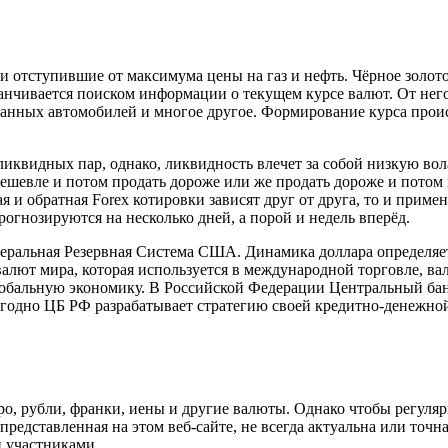
 отступившие от максимума цены на газ и нефть. Чёрное золото т
канчивается поиском информации о текущем курсе валют. От не
ранных автомобилей и многое другое. Формирование курса проис
иквидных пар, однако, ликвидность влечет за собой низкую вол
дешевле и потом продать дороже или же продать дороже и потом
ая и обратная Forex котировки зависят друг от друга, то и прим
рогнозируются на несколько дней, а порой и недель вперёд.
альная Резервная Система США. Динамика доллара определяет
алют мира, которая используется в международной торговле, в
лобальную экономику. В Российской Федерации Центральный бан
годно ЦБ РФ разрабатывает стратегию своей кредитно-денежной
, рубли, франки, иены и другие валюты. Однако чтобы регулярн
едставленная на этом веб-сайте, не всегда актуальна или точна
 участниками.