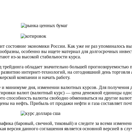
ит состояние экономики России. Как уже не раз упоминалось вы
ообразны, особенно вы ищете материал для долгосрочных инвест
тают из-за высокой стабильности курса.
ид трейдинга обладает значительно большей прогнозируемостью 
 развитию интернет-технологий, на сегодняшний день торговля
керской компании и начать работу.
е и минимуме дня, изменении валютных курсов. Для получения
отировки валют (валютный курс) — цена денежной единицы одно
это способность валюты свободно обмениваться на другие валю
ены на нефть. Прибыль от продажи нефти и газа составляет по
фика (баровый, свечной, тиковый) и следите за всеми изменени
я версия данного соглашения является основной версией в случ