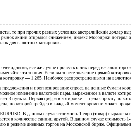
сты, то при прочих равных условиях австралийский доллар выр
 рынок акций открылся снижением, индекс Мосбиржи потерял бо
олок для валютных котировок.
я очевидными, все же лучше прочесть о них перед началом торг
рименяйте эти знания. Если вы знаете значение прямой котировк
на котировку — 1,265. Наиболее распространенными на валютно
з предложения и прогнозирование спроса на ценные бумаги ко
можное изменение валютной пары, выраженное в валюте котиров
яет 3 пункта. Первая цифра в котировке — цена спроса , по кот
цена, по которой трейдер в каждый момент времени может прода
UR/USD. В данном случае стоимость 1 евро (товар) выражена в 
ся в количестве единиц другой. В данном случае стоимость 1-о
 рублю в режиме дневных торгов на Московской бирже. Официаль