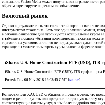
совпадают. Fusion Media может получать вознаграждение от рек
образом отреагируете на рекламное объявление.
Валютный рынок
Однако в результате того, что состав этой корзины валют не я
инструментом теханализа. Есть еще один важный момент, котор
в рабочие банковские дни публикуются официальные курсы вал
в таблице в порядке убывания популярности, также вы может
торговлю на условиях спот, что не подразумевает фактическо
странице вы можете посмотреть курсы валют на форексе онлай
iShares U.S. Home Construction ETF (USD), ITB 
iShares U.S. Home Construction ETF (USD), ITB график, цена
Posted: Tue, 06 Nov 2018 16:03:45 GMT [
source
]
Котировки цен XAUUSD стабильны и предсказуемы, что предра
лицом и решили купить или продать иностранную валюту, осущ
соответствующие пакеты услуг, о чём более подробно можно у