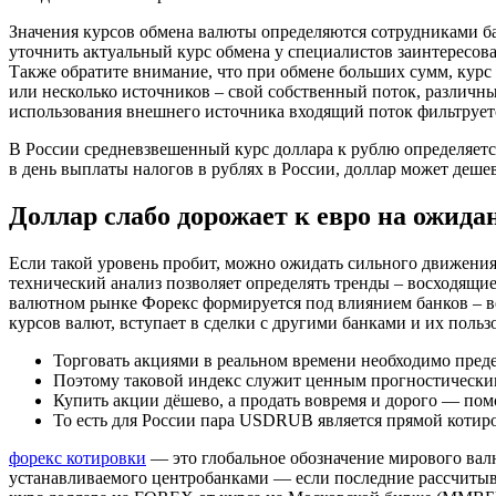
Значения курсов обмена валюты определяются сотрудниками бан
уточнить актуальный курс обмена у специалистов заинтересов
Также обратите внимание, что при обмене больших сумм, курс
или несколько источников – свой собственный поток, различн
использования внешнего источника входящий поток фильтруетс
В России средневзвешенный курс доллара к рублю определяет
в день выплаты налогов в рублях в России, доллар может деше
Доллар слабо дорожает к евро на ожида
Если такой уровень пробит, можно ожидать сильного движени
технический анализ позволяет определять тренды – восходящи
валютном рынке Форекс формируется под влиянием банков – в
курсов валют, вступает в сделки с другими банками и их пол
Торговать акциями в реальном времени необходимо преде
Поэтому таковой индекс служит ценным прогностически
Купить акции дёшево, а продать вовремя и дорого — пом
То есть для России пара USDRUB является прямой коти
форекс котировки
— это глобальное обозначение мирового валю
устанавливаемого центробанками — если последние рассчитыва