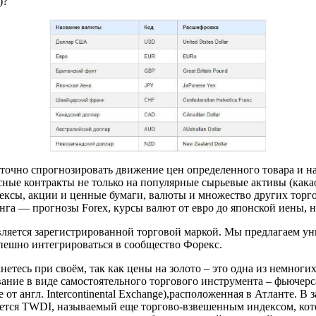
)?
 точно спрогнозировать движение цен определенного товара и н
ые контракты не только на популярные сырьевые активы (какао,
дексы, акции и ценные бумаги, валюты и множество других тор
а — прогнозы Forex, курсы валют от евро до японской иены, н
ляется зарегистрированной торговой маркой. Мы предлагаем ун
пешно интегрироваться в сообщество Форекс.
нетесь при своём, так как цены на золото – это одна из немног
ние в виде самостоятельного торгового инструмента – фьючерс
от англ. Intercontinental Exchange),расположенная в Атланте. 
яется TWDI, называемый еще торгово-взвешенным индексом, к