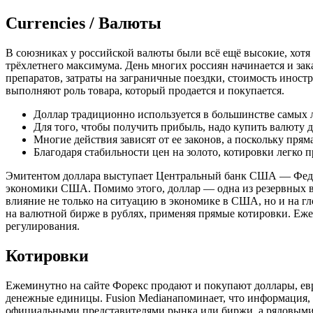
Currencies / Валюты
В союзниках у российской валюты были всё ещё высокие, хотя и
трёхлетнего максимума. День многих россиян начинается и за
препаратов, затраты на заграничные поездки, стоимость иност
выполняют роль товара, который продается и покупается.
Доллар традиционно используется в большинстве самых л
Для того, чтобы получить прибыль, надо купить валюту 
Многие действия зависят от ее законов, а поскольку прям
Благодаря стабильности цен на золото, котировки легко п
Эмитентом доллара выступает Центральный банк США — Федер
экономики США. Помимо этого, доллар — одна из резервных в
влияние не только на ситуацию в экономике в США, но и на г
на валютной бирже в рублях, применяя прямые котировки. Еже
регулирования.
Котировки
Ежеминутно на сайте Форекс продают и покупают доллары, евро
денежные единицы. Fusion Mediaнапоминает, что информация, пр
официальными представителями рынка или биржи, а рядовыми