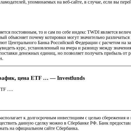
ламодателей, упоминаемых на веб-сайте, в случае, если вы пере
вляется постоянным, то и сам по себе индекс TWDI является вел
ый объясняет почему котировки могут значительно различаться 
ют Центрального Банка Российской Федерации с расчетом на зав
е увидеть курс, установленный на вчера и разницу между знач
й поставки денежных единиц, но позволяет получать прибыль от 
н.
график, цена ETF … — Investfunds
 ETF ….
сполагает к долгосрочным инвестициям с целью сбережения и 
ествить данную сделку можно в Сбербанке РФ. Банк предоставл
знать на официальном сайте Сбербанка.