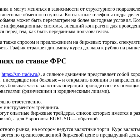
ка и могут меняться в зависимости от структурного подразделен
авшего вас обменного пункта. Контактные телефоны подразделен
 обмена может быть пересмотрен на более выгодные условия. К
ые информационные системы, внешний контрагент для проведени
я перед тем, как быть переданным пользователям.
ся также спросом и предложением на биржевых торгах, спекуля
веть. График отражает динамику курса доллара к рублю на рынке
ниях по ставке ФРС
я
https://srp-trade.ru/
а, а сильное движение представляет собой хо
е, нисходящие или боковые – и открывать позиции в направлени
едь большая часть валютных операций проводится с их помощью
ьзователями (физическими и юридическими лицами).
льно ответственно.
м инструментом трейдинга.
огут опытные биржевые трейдеры, список которых имеется в ра
ровкой, а для Евросоюза EURUSD — обратной.
тного рынка, на котором ведутся валютные торги. Курс валюты 
ются по средневзвешенной биржевой цене в предыдущий день, т