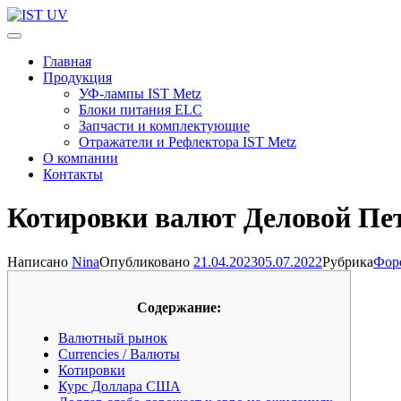
Перейти
к
IST UV
Профессиональные УФ технологии
содержимому
Главная
(нажмите
Продукция
Enter)
УФ-лампы IST Metz
Блоки питания ELC
Запчасти и комплектующие
Отражатели и Рефлектора IST Metz
О компании
Контакты
Котировки валют Деловой Пе
Написано
Nina
Опубликовано
21.04.2023
05.07.2022
Рубрика
Фор
Содержание:
Валютный рынок
Currencies / Валюты
Котировки
Курс Доллара США