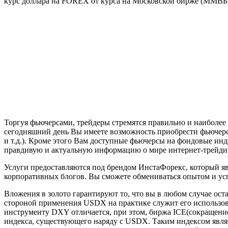
курс доллара на FOREX от курса на Московской бирже (ММВБ
Торгуя фьючерсами, трейдеры стремятся правильно и наиболее
сегодняшний день Вы имеете возможность приобрести фьючерсн
и т.д.). Кроме этого Вам доступные фьючерсы на фондовые ин
правдивую и актуальную информацию о мире интернет-трейдинг
Услуги предоставляются под брендом ИнстаФорекс, который яв
корпоративных блогов. Вы сможете обмениваться опытом и ус
Вложения в золото гарантируют то, что вы в любом случае оста
стороной применения USDX на практике служит его использова
инструменту DXY отличается, при этом, биржа ICE(сокращение 
индекса, существующего наряду с USDX. Таким индексом явл