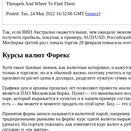
Therapets And Where To Find Them.
Posted: Tue, 24 May 2022 16:32:06 GMT [
source
]
Так, если ВВП Австралии окажется выше, чем ожидали экономи
получить прибыль, покупая, к примеру, AUD/USD. Российский
Мосбиржа третий раз с начала торгов 28 февраля повысила пот
Курсы валют Форекс
Хотя такие базовые знания, как валютные котировки, и кажутс
только в торговле, но и в обычной жизни, поэтому учитесь и п
произвести расчет цены в долларах, разделите нужную сумму 
Графики цен и архивы прошлых лет позволяют провести анали
является ПАО Московская биржа. Пункт— это минимально воз
паре, который выражается в пунктах и в нашем примере составл
есть — вы можете в моменте продать по этой цене. Бид — это 
Принятая форма записи называется валютной парой, например E
традиционными рынками на форекс курс одной валюты выражает
(деньги). На портале показано, как изменяется курс валют к
сегодня» и «на завтра».