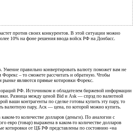
астет против своих конкурентов. В этой ситуации можно
лее 10% на фоне решения ввода войск РФ на Донбасс.
ов. Умение правильно конвертировать валюту поможет вам не
и Форекс – то сможете рассчитать и обратную. Чтобы
м рынке являются прямые котировки Форекс.
рпораций РФ. Источником и обладателем биржевой информации
ки. Разница между ценой Bid и Ask — спрэд по валютной
орой ваши контрагенты по сделке готовы купить эту пару, то
ть валютную пару, Аск — цена, по которой можно купить.
каком-то количестве долларов (деньги). По аналогии с
го евро (товар) выражена в каком-то количестве долларов
ные котировки от ЦБ РФ представлены по состоянию «на