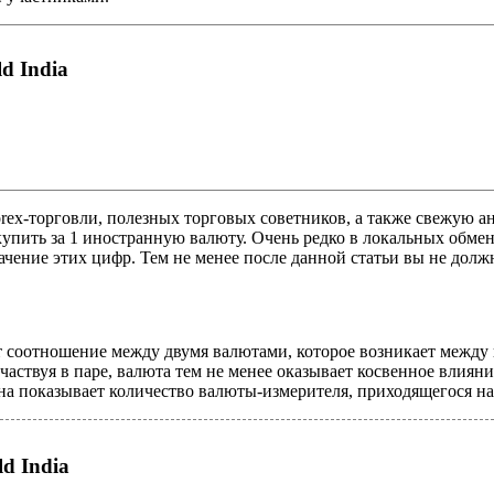
d India
rex-торговли, полезных торговых советников, а также свежую а
купить за 1 иностранную валюту. Очень редко в локальных обме
ачение этих цифр. Тем не менее после данной статьи вы не должн
т соотношение между двумя валютами, которое возникает между
частвуя в паре, валюта тем не менее оказывает косвенное влиян
а показывает количество валюты-измерителя, приходящегося н
d India