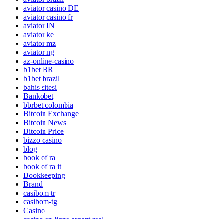
aviator casino DE
aviator casino fr
aviator IN
aviator ke
aviator mz
aviator ng
az-online-casino
b1bet BR
b1bet brazil
bahis sitesi
Bankobet
bbrbet colombia
Bitcoin Exchange
Bitcoin News
Bitcoin Price
bizzo casino
blog
book of ra
book of ra it
Bookkeeping
Brand
casibom tr
casibom-tg
Casino