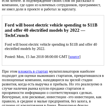
если хотите. В подтверждение своих слов он рассказал о
компании, где один из ключевых сотрудников, программист,
не имел доли в проекте и работал за зарплату.
Ford will boost electric vehicle spending to $11B
and offer 40 electrified models by 2022 —
TechCrunch
Ford will boost electric vehicle spending to $11B and offer 40
electrified models by 2022.
Posted: Mon, 15 Jan 2018 08:00:00 GMT [
source
]
При этом
вложить в стартап
мультипликаторов наиболее
подходит для оценки выживших стартапов, превратившихся в
полноценные компании, находящиеся на зрелой стадии
развития, когда есть выручка и прибыль. Но это реализуемо в
случае наличия рынка купли-продажи стартапов и
прозрачности информации о соответствующих сделках.
Венчурные, или рисковые, инвестиции -это инвестиции, как
правило, в средние и малые предприятия, без залога, в
отличие от кредитования в банке. Венчурные фонды