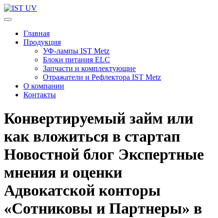
Перейти
к
IST UV
Профессиональные УФ технологии
содержимому
Главная
(нажмите
Продукция
Enter)
УФ-лампы IST Metz
Блоки питания ELC
Запчасти и комплектующие
Отражатели и Рефлектора IST Metz
О компании
Контакты
Конвертируемый займ или
как вложиться в стартап
Новостной блог Экспертные
мнения и оценки
Адвокатской конторы
«Сотниковы и Партнеры» в