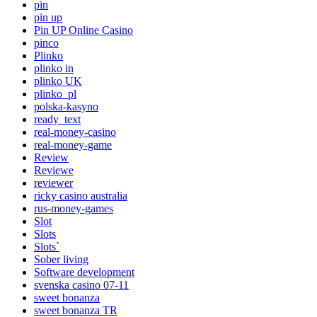
pin
pin up
Pin UP Online Casino
pinco
Plinko
plinko in
plinko UK
plinko_pl
polska-kasyno
ready_text
real-money-casino
real-money-game
Review
Reviewe
reviewer
ricky casino australia
rus-money-games
Slot
Slots
Slots`
Sober living
Software development
svenska casino 07-11
sweet bonanza
sweet bonanza TR