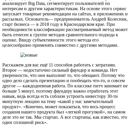
анализирует Big Data, сегментирует пользователей по
интересам и другим характеристикам. На основе этого сервис
запускает товарные рекомендации на сайтах, в приложениях и
рассылках. Основатель— предприниматель Андрей Колесник,
старт бизнеса — в 2018 году в Краснодарском крае. При
необходимости классификации рассматриваемый метод может
быть отнесен к группе методов сравнительного подхода к
оценке. Ввиду субъективности этого метода его
целесообразно применять совместно с другими методами.
Расскажем для вас ещё 11 способов работать с затратами.
Второе — недостаточно сильный фаундер и команда. Нет
уверенности, что они выполнят то, что обещают. Потому что
одно дело сделать презентацию и пообещать что-то, и совсем
другое — каждодневная работа. По классике питч занимает не
больше 5 минут, поэтому фаундеру важно отработать этот
навык, ведь всегда есть соблазн устроить инвестору 30-ти
минутную лекцию на тему «какой у нас замечательный
продукт». «Конечно, может показаться, что весь процесс
создания нашего продукта был «легкой прогулкой», на самом
деле это не так. Мы стартап. А все стартапы, как известно, это
один сплошной риск».