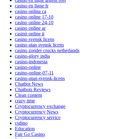
casino en ligne argent reel
casino en ligne fr
casino onlina ca
casino online 17-10
casino online 24-10
casino online ar
casinò online it
casino svensk licens
casino utan svensk licens
casino zonder crucks netherlands
casino-glory india
casino-indonesia
casino-online
casino-online-07-11
casino-utan-svensk-licens
Chatbot News
Chatbots Reviews
Clean content
crazy time
Cryptocurrency exchange
Cryptocurrency News
Cryptocurrency service
csdino
Education
Fair Go Casino