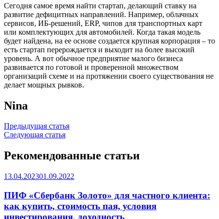
Сегодня самое время найти стартап, делающий ставку на
развитие дефицитных направлений. Например, облачных
сервисов, ИБ-решений, ERP, чипов для транспортных карт
или комплектующих для автомобилей. Когда такая модель
будет найдена, на ее основе создается крупная корпорация – то
есть стартап перерождается и выходит на более высокий
уровень. А вот обычное предприятие малого бизнеса
развивается по готовой и проверенной множеством
организаций схеме и на протяжении своего существования не
делает мощных рывков.
Nina
Навигация
Предыдущая статья
Следующая статья
по
записям
Рекомендованные статьи
13.04.2023
01.09.2022
ПИФ «Сбербанк Золото» для частного клиента:
как купить, стоимость пая, условия
инвестирования, доходность