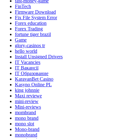
fast-money-game
FinTech
Firmware Download
Fix File System Error
Forex education
Forex Trading
fortune tiger brazil
Game
glory-casinos tr
hello world
Install Unsigned Drivers
IT Vacancies
IT Вакансії
IT Образование
KaravanBet Casino
Kasyno Online PL
king johnnie
Maxi reviewe
mini-review
Mini-reviews
mombrand
mono brand
mono slot
Mono-brand
monobrand