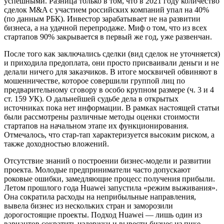
успешными. Разница только в том, что в 2021 году количество
сделок M&A с участием российских компаний упал на 40%
(по данным РБК). Инвестор зарабатывает не на развитии
бизнеса, а на удачной перепродаже. Миф о том, что из всех
стартапов 90% закрывается в первый же год, уже развенчан.
После того как заключались сделки (вид сделок не уточняется)
и приходила предоплата, они просто присваивали деньги и не
делали ничего для заказчиков. В итоге москвичей обвиняют в
мошенничестве, которое совершили группой лиц по
предварительному сговору в особо крупном размере (ч. 3 и 4
ст. 159 УК). О дальнейшей судьбе дела в открытых
источниках пока нет информации. В рамках настоящей статьи
были рассмотрены различные методы оценки стоимости
стартапов на начальном этапе их функционирования.
Отмечалось, что стар-тап характеризуется высоким риском, а
также доходностью вложений.
Отсутствие знаний о построении бизнес-модели и развитии
проекта. Молодые предприниматели часто допускают
роковые ошибки, замедляющие процесс получения прибыли.
Летом прошлого года Huawei запустила «режим выживания».
Она сократила расходы на неприбыльные направления,
вывела бизнес из нескольких стран и заморозили
дорогостоящие проекты. Подход Huawei — лишь один из
вариантов сократить издержки и вывести бизнес из пике.