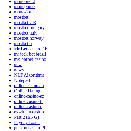
monobrend
monogame
monoslot
mostbet
mostbet GR
mostbet hungary
mostbet italy
mostbet norway
mostbet tr
Mr Bet casino DE
mr jack bet brazil
mx-bbrbet-casino
new
news
NLP Algorithms
Notepad++
online casino au
Online Dating
online-casino-az
online-casino-tr
online-casinoru
ozwin au casino
Part 2 (ENG)
Payday Loans
pelican casino PL