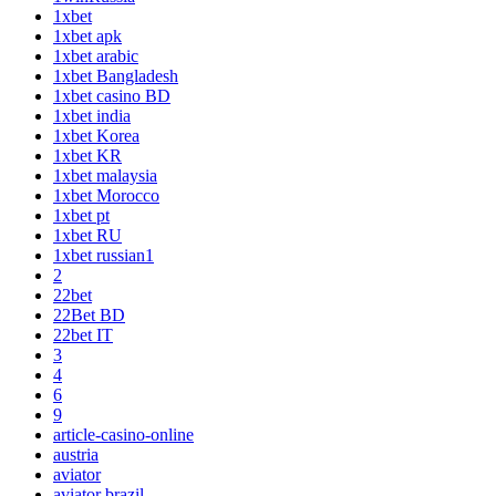
1xbet
1xbet apk
1xbet arabic
1xbet Bangladesh
1xbet casino BD
1xbet india
1xbet Korea
1xbet KR
1xbet malaysia
1xbet Morocco
1xbet pt
1xbet RU
1xbet russian1
2
22bet
22Bet BD
22bet IT
3
4
6
9
article-casino-online
austria
aviator
aviator brazil