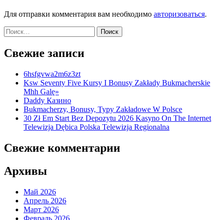
Для отправки комментария вам необходимо
авторизоваться
.
Найти:
Свежие записи
6hsfgvwa2m6z3zt
Ksw Seventy Five Kursy I Bonusy Zakłady Bukmacherskie
Mhh Galę»
Daddy Казино
Bukmacherzy, Bonusy, Typy Zakładowe W Polsce
30 Zł Em Start Bez Depozytu 2026 Kasyno On The Internet
Telewizja Dębica Polska Telewizja Regionalna
Свежие комментарии
Архивы
Май 2026
Апрель 2026
Март 2026
Февраль 2026