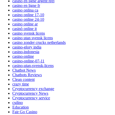
casino en ligne argent reel
casino en ligne fr
casino onlina ca
casino online 17-10
casino online 24-10
casino online ar
casinò online it
casino svensk licens
casino utan svensk licens
casino zonder crucks netherlands
casino-glory india
casino-indonesia
casino-online
casino-online-07-11
casino-utan-svensk-licens
Chatbot News
Chatbots Reviews
Clean content
crazy time
Cryptocurrency exchange
Cryptocurrency News
Cryptocurrency service
csdino
Education
Fair Go Casino