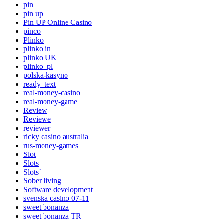
pin
pin up
Pin UP Online Casino
pinco
Plinko
plinko in
plinko UK
plinko_pl
polska-kasyno
ready_text
real-money-casino
real-money-game
Review
Reviewe
reviewer
ricky casino australia
rus-money-games
Slot
Slots
Slots`
Sober living
Software development
svenska casino 07-11
sweet bonanza
sweet bonanza TR