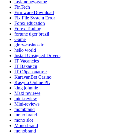
fast-money-game
FinTech
Firmware Download
Fix File System Error
Forex education
Forex Trading
fortune tiger brazil
Game
glory-casinos tr
hello world
Install Unsigned Drivers
IT Vacancies
IT Вакансії
IT Образование
KaravanBet Casino
Kasyno Online PL
king johnnie
Maxi reviewe
mini-review
Mini-reviews
mombrand
mono brand
mono slot
Mono-brand
monobrand