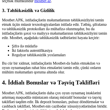
seçmək mümkündür
mostbet az
.
3. Təhlükəsizlik və Gizlilik
Mostbet APK, istifadəçilərin məlumatlarının təhlükəsizliyini təmin
etmək üçün müasir texnologiyalardan istifadə edir. Tətbiq, şifrələmə
və təhlükəsizlik protokolları ilə mühafizə olunmuşdur, bu da
istifadəçilərin şəxsi və maliyyə məlumatlarının təhlükəsizliyini təmin
edir. Mostbet, aşağıdakı təhlükəsizlik tədbirlərini həyata keçirir:
Şifrə ilə müdafiə
İki faktorlu autentifikasiya
Regulyar təhlükəsizlik yoxlamaları
Bu cür bir xidmət, istifadəçilərin Mostbet-də bahis etməkdən və
oyun oynamaqdan rahat hiss etmələrini təmin edir, çünki onların
mühüm məlumatları qoruma altında olur.
4. İddialı Bonuslar və Təşviq Təklifləri
Mostbet APK, istifadəçilərin daha çox oyun oynamaq istəklərini
artırmaq məqsədilə müntəzəm olaraq müxtəlif bonuslar və təşviq
təklifləri təqdim edir. İlk depozit bonusları, pulsuz döndürmələr və
cashback təklifləri, Mostbet-nin cazibədar xüsusiyyətlərindən biridir.