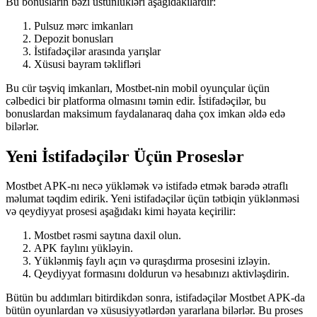
Bu bonusların bəzi üstünlükləri aşağıdakılardır:
Pulsuz mərc imkanları
Depozit bonusları
İstifadəçilər arasında yarışlar
Xüsusi bayram təklifləri
Bu cür təşviq imkanları, Mostbet-nin mobil oyunçular üçün
cəlbedici bir platforma olmasını təmin edir. İstifadəçilər, bu
bonuslardan maksimum faydalanaraq daha çox imkan əldə edə
bilərlər.
Yeni İstifadəçilər Üçün Proseslər
Mostbet APK-nı necə yükləmək və istifadə etmək barədə ətraflı
məlumat təqdim edirik. Yeni istifadəçilər üçün tətbiqin yüklənməsi
və qeydiyyat prosesi aşağıdakı kimi həyata keçirilir:
Mostbet rəsmi saytına daxil olun.
APK faylını yükləyin.
Yüklənmiş faylı açın və quraşdırma prosesini izləyin.
Qeydiyyat formasını doldurun və hesabınızı aktivləşdirin.
Bütün bu addımları bitirdikdən sonra, istifadəçilər Mostbet APK-da
bütün oyunlardan və xüsusiyyətlərdən yararlana bilərlər. Bu proses