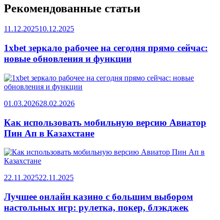
записям
Рекомендованные статьи
11.12.2025
10.12.2025
1xbet зеркало рабочее на сегодня прямо сейчас:
новые обновления и функции
01.03.2026
28.02.2026
Как использовать мобильную версию Авиатор
Пин Ап в Казахстане
22.11.2025
22.11.2025
Лучшее онлайн казино с большим выбором
настольных игр: рулетка, покер, блэкджек