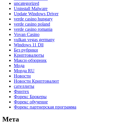
uncategorized
Uninstall Malware
Update Windows Driver
verde casino hungary
verde casino poland
verde casino romania
Vovan Casino
vulkan vegas germany
Windows 11 Dll
Без рубрики
Криптовалюты
Макси-обзорник
Мода
Морда RU
Новости
Новости Криптовалют
сателлиты
Финтех
Форекс Брокеры
Форекс обучение
Форекс партнерская программа
Мета