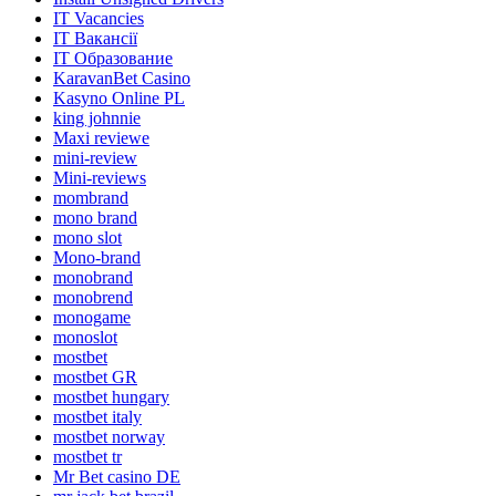
IT Vacancies
IT Вакансії
IT Образование
KaravanBet Casino
Kasyno Online PL
king johnnie
Maxi reviewe
mini-review
Mini-reviews
mombrand
mono brand
mono slot
Mono-brand
monobrand
monobrend
monogame
monoslot
mostbet
mostbet GR
mostbet hungary
mostbet italy
mostbet norway
mostbet tr
Mr Bet casino DE