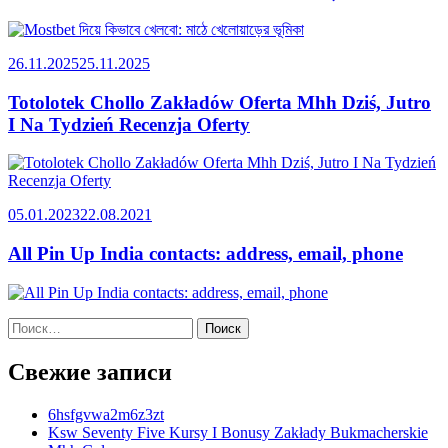
26.11.2025
25.11.2025
Totolotek Chollo Zakładów Oferta Mhh Dziś, Jutro
I Na Tydzień Recenzja Oferty
05.01.2023
22.08.2021
All Pin Up India contacts: address, email, phone
Найти:
Свежие записи
6hsfgvwa2m6z3zt
Ksw Seventy Five Kursy I Bonusy Zakłady Bukmacherskie