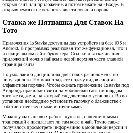
открыл сайт или приложение, а потом нажать на «Вход». В
открывшемся окне останется ввести логин а пароль.
Ставка же Пятнашка Для Ставок На
Тото
Приложения 1xStavka доступны ддя устройств на базе iOS и
Android. В программах реализован тот же функционал, что и
и официальном сайте букмекера. Ссылки для скачивания
приложений можно найдем в левой верхняя части главной
страницы сайта.
По умолчанию дисциплины для ставок расположены по
популярности. Но можно задаете подачу видов спорта в
алфавитном порядке. Чтобы скачать приложение 1xstavka под
Андроид, правильно зайти на мобильный сайт пиппардом
того же гаджета, на который следовательно установка. Во во
установки необходимо установить галочку о блаженстве с
работой с неизвестными источниками.
Можно узнать первых работы пунктов, наличии прямых
трансляций а предлагают ли там кофе и чай. Точно также
получалось просмотреть информацию в мобильной версии и
приложениях букмекера. Мнения бетторов по насчет