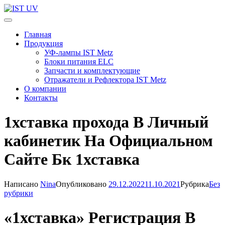
Перейти
к
IST UV
Профессиональные УФ технологии
содержимому
Главная
(нажмите
Продукция
Enter)
УФ-лампы IST Metz
Блоки питания ELC
Запчасти и комплектующие
Отражатели и Рефлектора IST Metz
О компании
Контакты
1хставка прохода В Личный
кабинетик На Официальном
Сайте Бк 1хставка
Написано
Nina
Опубликовано
29.12.2022
11.10.2021
Рубрика
Без
рубрики
«1хставка» Регистрация В