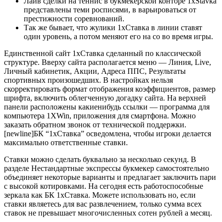
Лайв сделки на теннис в букмекерской конторе 1xStavka
представлены теми росписями, в варьироваться от
престижности соревнований.
Так же бывает, что жулики 1хСтавка в линии ставят
один уровень, а потом меняют его на со во время игры.
Единственной сайт 1хСтавка сделанный по классической
структуре. Вверху сайта располагается меню — Линия, Live,
Личный кабинетик, Акции, Адреса ППС, Результаты
спортивных произошедших. В настройках нельзя
скорректировать формат отображения коэффициентов, размер
шрифта, включить облегченную догадку сайта. На верхней
панели расположены какиенибудь ссылки — программа для
компьютера 1ХWin, приложения для смартфона. Можно
заказать обратном звонок от технической поддержки.
[newline]БК “1хСтавка” осведомлена, чтобы игроки делается
максимально ответственные ставки.
Ставки можно сделать буквально за несколько секунд. В
разделе Нестандартные экспрессы букмекер самостоятельно
объединяет некоторые варианты и предлагает заключить пари
с высокой котировками. На сегодня есть работоспособные
зеркала как БК 1хСтавка. Можете использовать но, если
ставки являетесь для вас развлечением, только сумма всех
ставок не превышает многочисленных сотен рублей а месяц.