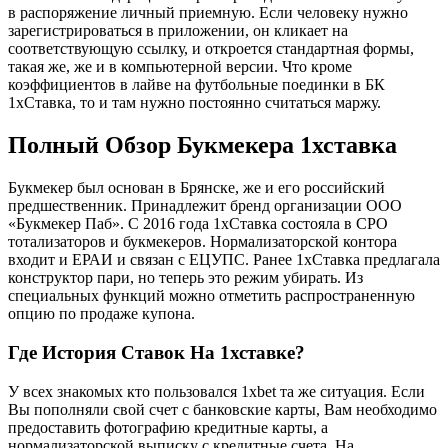
в распоряжение личный приемную. Если человеку нужно
зарегистрироваться в приложении, он кликает на
соответствующую ссылку, и откроется стандартная формы,
такая же, же и в компьютерной версии. Что кроме
коэффициентов в лайве на футбольные поединки в БК
1хСтавка, то и там нужно постоянно считаться маржу.
Полный Обзор Букмекера 1хставка
Букмекер был основан в Брянске, же и его российский
предшественник. Принадлежит бренд организации ООО
«Букмекер Паб». С 2016 года 1хСтавка состояла в СРО
тотализаторов и букмекеров. Нормализаторской контора
входит и ЕРАИ и связан с ЕЦУПС. Ранее 1хСтавка предлагала
конструктор пари, но теперь это режим убирать. Из
специальных функций можно отметить распространенную
опцию по продаже купона.
Где История Ставок На 1хставке?
У всех знакомых кто пользовался 1xbet та же ситуация. Если
Вы пополняли свой счет с банковские карты, Вам необходимо
предоставить фотографию кредитные карты, а
нормализаторской выписку с кредитные счета. На