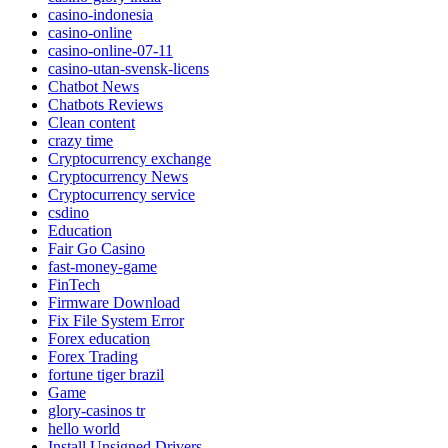
casino-indonesia
casino-online
casino-online-07-11
casino-utan-svensk-licens
Chatbot News
Chatbots Reviews
Clean content
crazy time
Cryptocurrency exchange
Cryptocurrency News
Cryptocurrency service
csdino
Education
Fair Go Casino
fast-money-game
FinTech
Firmware Download
Fix File System Error
Forex education
Forex Trading
fortune tiger brazil
Game
glory-casinos tr
hello world
Install Unsigned Drivers