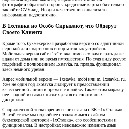
фотографии обратной стороны кредитные карты обязательно
закройте CVV-код. Но дли качественного анализа то
информации недостаточно.
В 1хставка но Особо Скрывают, что Обдерут
Своего Клиента
Кроме того, букмекерская разработала версию со адаптивной
версткой дли смартфонов и портативных устройств.
Мобильная версия сайта 1хСтавка помогаем вам играть даже
вдали от дома или во время путешествия. По судя виду ресурс
подобный с полноценным 1xstavka. ru, правда, функционал
здесь немного урезан.
Адрес мобильной версии — 1xstavka. mobi или m. 1xstavka. ru.
Уже не один год 1xStavka лидирует в предоставлении
качественной линии в прематче и лайве. Также этом маржа у
нее – одной из самых низких для всех спортивных
дисциплин.
С юридической точки зрения ее не связана с БК «1х Ставка».
В этой статье мы подробнее познакомимся с сайтом
букмекерской конторой «1хСтавка», его особенностями и
функционалом. В настройках невозможно изменить язык