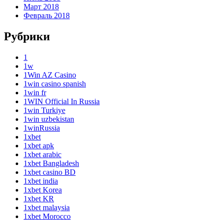
Март 2018
Февраль 2018
Рубрики
1
1w
1Win AZ Casino
1win casino spanish
1win fr
1WIN Official In Russia
1win Turkiye
1win uzbekistan
1winRussia
1xbet
1xbet apk
1xbet arabic
1xbet Bangladesh
1xbet casino BD
1xbet india
1xbet Korea
1xbet KR
1xbet malaysia
1xbet Morocco