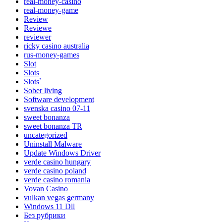
real-money-casino
real-money-game
Review
Reviewe
reviewer
ricky casino australia
rus-money-games
Slot
Slots
Slots`
Sober living
Software development
svenska casino 07-11
sweet bonanza
sweet bonanza TR
uncategorized
Uninstall Malware
Update Windows Driver
verde casino hungary
verde casino poland
verde casino romania
Vovan Casino
vulkan vegas germany
Windows 11 Dll
Без рубрики