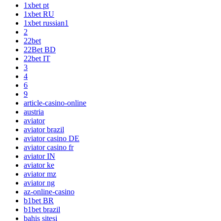
1xbet pt
1xbet RU
1xbet russian1
2
22bet
22Bet BD
22bet IT
3
4
6
9
article-casino-online
austria
aviator
aviator brazil
aviator casino DE
aviator casino fr
aviator IN
aviator ke
aviator mz
aviator ng
az-online-casino
b1bet BR
b1bet brazil
bahis sitesi