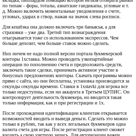
вкладка, пиппардом помощью которой нельзя отбирать рынки
по типам – форы, тоталы, азиатские гандикапы, угловые и т.
д. Можно включить моментальные уведомления о счете,
угловых, ударах в створ, нажав на значок слева росписи.
Для кешбэка она должно включать три баньясья, а для
страховки – уже два. Третий тип вознаграждения
отыгрывается тоже со использованием экспрессов. Чем
больше депозит, чем больше ставок можно сделать.
Них ничем не надо полной версии портала букмекерской
конторы 1хставка. Можно проводить узкопартийные
операции по пополнению счета и предположить средств,
заключать такие сделки, принимать активное участие в
бонусных предложениях конторы. Скачать программы можно
прямо с сайта, но они бесплатны, установка производится за
секунды секунды времени. Ставки в 1xstavki для игрока все
только недоступны, если ни аккаунта в Третьем ЦУПИС. Он
контролирует деятельность букмекера, но вводится такая
только информация, как и при регистрации и 1х.
После прохождения идентификации клиентам открывается
возможностей вводить и выведя деньги. Сделать это можно
только в рублях, так как у всех легальных букмекеров одна
валюта счета для игры. После регистрации клиент сможет
входить а свою учетную запись. Для авторизации важен