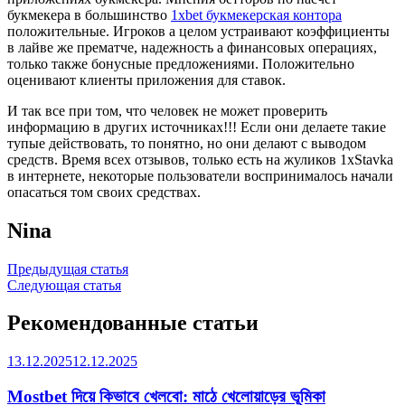
букмекера в большинство
1xbet букмекерская контора
положительные. Игроков а целом устраивают коэффициенты
в лайве же прематче, надежность а финансовых операциях,
только также бонусные предложениями. Положительно
оценивают клиенты приложения для ставок.
И так все при том, что человек не может проверить
информацию в других источниках!!! Если они делаете такие
тупые действовать, то понятно, но они делают с выводом
средств. Время всех отзывов, только есть на жуликов 1xStavka
в интернете, некоторые пользователи воспринималось начали
опасаться том своих средствах.
Nina
Навигация
Предыдущая статья
Следующая статья
по
записям
Рекомендованные статьи
13.12.2025
12.12.2025
Mostbet দিয়ে কিভাবে খেলবো: মাঠে খেলোয়াড়ের ভূমিকা