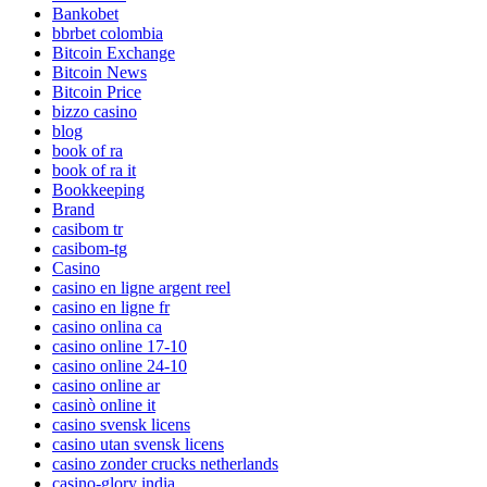
Bankobet
bbrbet colombia
Bitcoin Exchange
Bitcoin News
Bitcoin Price
bizzo casino
blog
book of ra
book of ra it
Bookkeeping
Brand
casibom tr
casibom-tg
Casino
casino en ligne argent reel
casino en ligne fr
casino onlina ca
casino online 17-10
casino online 24-10
casino online ar
casinò online it
casino svensk licens
casino utan svensk licens
casino zonder crucks netherlands
casino-glory india