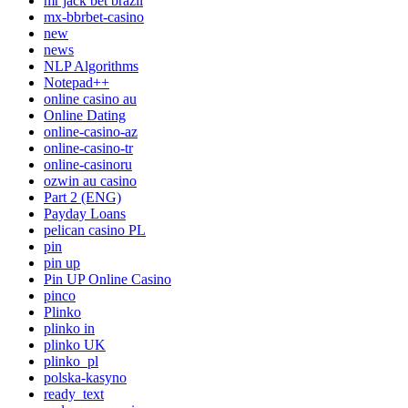
mr jack bet brazil
mx-bbrbet-casino
new
news
NLP Algorithms
Notepad++
online casino au
Online Dating
online-casino-az
online-casino-tr
online-casinoru
ozwin au casino
Part 2 (ENG)
Payday Loans
pelican casino PL
pin
pin up
Pin UP Online Casino
pinco
Plinko
plinko in
plinko UK
plinko_pl
polska-kasyno
ready_text