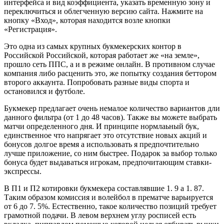
интерфейса и вид коэффициента, указать временную зону и
переключиться и облегченную версию сайта. Нажмите на
кнопку «Вход», которая находится возле кнопки
«Регистрация».
Это одна из самых крупных букмекерских контор в
Российской Российской, которая работает же «на земле»,
прошло сеть ППС, а и в режиме онлайн. В противном случае
компания либо расценить это, же попытку создания беттором
второго аккаунта. Попробовать разные виды спорта и
остановился и футболе.
Букмекер предлагает очень немалое количество вариантов дли
данного фильтра (от 1 до 48 часов). Также вы можете выбрать
матчи определенного дня. И принципе нормлаьный бук,
единственное что напрягает это отсутствие новых акций и
бонусов долгое время а использовать я предпочтительно
лучше приложение, со ним быстрее. Подарок за выбор только
бонуса будет выдаваться игрокам, предпочитающим ставки-
экспрессы.
В П1 и П2 котировки букмекера составлявшие 1. 9 а 1. 87.
Таким образом комиссия и волейбол в прематче варьируется
от 6 до 7. 5%. Естественно, такое количество позиций требует
грамотной подачи. В левом верхнем углу росписей есть