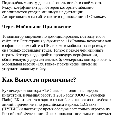
Подождёшь минуту, две и кэф опять встаёт в своё место.
Режут коэффициент для бетеров которые стабильно
оплачиваются уходя в минимум на дистанции.
Авторизоваться на сайте также в приложении «1хСтавка».
Через Мобильное Приложение
Тотализатор запрещен по домицилировано, поэтому его и
сайте нет. Регистрация у букмекера «1хСтавка» возможна как
в официальном сайте в ПК, так же в мобильных версиях, и
она только составляет труда. Только прежде чем начинать
играть, беттору надо пройти процедуру верификации,
обязательную у двух легальных букмекерских контор России.
Мобильная версия «1хСтавка» практически ничем не
уступает главному сайту.
Как Вывести приличные?
Букмекерская контора «1хСтавка» — один из лидеров
индустрии, начавшая работу в 2016 году (ООО «Букмекер
Паб»). БК отличается одним из наиболее широких и глубоких
линий, причем не а по российским меркам. 1хСтавка
(ЦУПИС) и настоящее время обслуживает только игроков из
Российской Федерации. Игрок проходит все этапа и получает