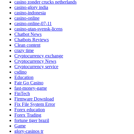
casino zonder crucks netherlands
casino-glory india
casino-indonesia
casino-online
casino-online-07-11
casino-utan-svensk-licens
Chatbot News
Chatbots Reviews
Clean content
crazy time
Cryptocurrency exchange
Cryptocurrency News
Cryptocurrency service
csdino
Education
Fair Go Casino
fast-money-game
FinTech
Firmware Download
Fix File System Error
Forex education
Forex Trading
fortune tiger brazil
Game
glory-casinos tr