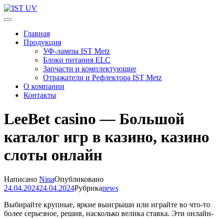
Перейти
к
IST UV
Профессиональные УФ технологии
содержимому
Главная
(нажмите
Продукция
Enter)
УФ-лампы IST Metz
Блоки питания ELC
Запчасти и комплектующие
Отражатели и Рефлектора IST Metz
О компании
Контакты
LeeBet casino — Большой
каталог игр в казино, казино
слоты онлайн
Написано
Nina
Опубликовано
24.04.2024
24.04.2024
Рубрика
news
Выбирайте крупные, яркие выигрыши или играйте во что-то
более серьезное, решив, насколько велика ставка. Эти онлайн-