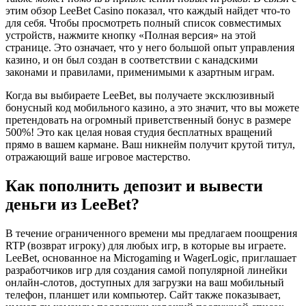
этим обзор LeeBet Casino показал, что каждый найдет что-то
для себя. Чтобы просмотреть полный список совместимых
устройств, нажмите кнопку «Полная версия» на этой
странице. Это означает, что у него большой опыт управления
казино, и он был создан в соответствии с канадскими
законами и правилами, применимыми к азартным играм.
Когда вы выбираете LeeBet, вы получаете эксклюзивный
бонусный код мобильного казино, а это значит, что вы можете
претендовать на огромный приветственный бонус в размере
500%! Это как целая новая студия бесплатных вращений
прямо в вашем кармане. Ваш никнейм получит крутой титул,
отражающий ваше игровое мастерство.
Как пополнить депозит и вывести
деньги из LeeBet?
В течение ограниченного времени мы предлагаем поощрения
RTP (возврат игроку) для любых игр, в которые вы играете.
LeeBet, основанное на Microgaming и WagerLogic, приглашает
разработчиков игр для создания самой популярной линейки
онлайн-слотов, доступных для загрузки на ваш мобильный
телефон, планшет или компьютер. Сайт также показывает,