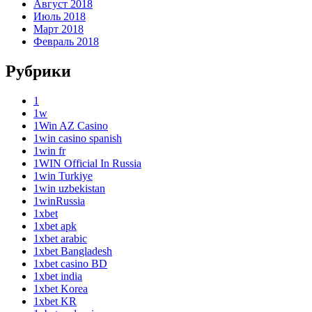
Август 2018
Июль 2018
Март 2018
Февраль 2018
Рубрики
1
1w
1Win AZ Casino
1win casino spanish
1win fr
1WIN Official In Russia
1win Turkiye
1win uzbekistan
1winRussia
1xbet
1xbet apk
1xbet arabic
1xbet Bangladesh
1xbet casino BD
1xbet india
1xbet Korea
1xbet KR