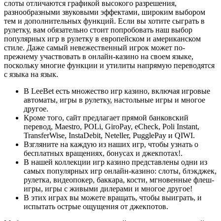
слоты отличаются графикой высокого разрешения,
разнообразными звуковыми эффектами, широким выбором
тем и дополнительных функций. Если вы хотите сыграть в
рулетку, вам обязательно стоит попробовать наш выбор
популярных игр в рулетку в европейском и американском
стиле. Даже самый невежественный игрок может по-
прежнему участвовать в онлайн-казино на своем языке,
поскольку многие функции и утилиты напрямую переводятся
с языка на язык.
В LeeBet есть множество игр казино, включая игровые
автоматы, игры в рулетку, настольные игры и многое
другое.
Кроме того, сайт предлагает прямой банковский
перевод, Maestro, POLi, GiroPay, eCheck, Poli Instant,
TransferWise, InstaDebit, Neteller, PugglePay и QIWI.
Взгляните на каждую из наших игр, чтобы узнать о
бесплатных вращениях, бонусах и джекпотах!.
В нашей коллекции игр казино представлены одни из
самых популярных игр онлайн-казино: слоты, блэкджек,
рулетка, видеопокер, баккара, кости, мгновенные флеш-
игры, игры с живыми дилерами и многое другое!
В этих играх вы можете вращать, чтобы выиграть, и
испытать острые ощущения от джекпотов.