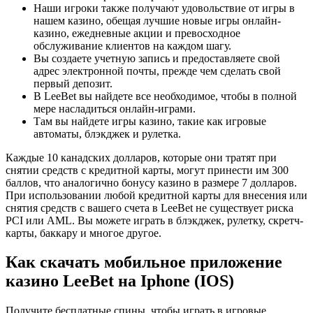
Наши игроки также получают удовольствие от игры в
нашем казино, обещая лучшие новые игры онлайн-
казино, ежедневные акции и превосходное
обслуживание клиентов на каждом шагу.
Вы создаете учетную запись и предоставляете свой
адрес электронной почты, прежде чем сделать свой
первый депозит.
В LeeBet вы найдете все необходимое, чтобы в полной
мере насладиться онлайн-играми.
Там вы найдете игры казино, такие как игровые
автоматы, блэкджек и рулетка.
Каждые 10 канадских долларов, которые они тратят при
снятии средств с кредитной карты, могут принести им 300
баллов, что аналогично бонусу казино в размере 7 долларов.
При использовании любой кредитной карты для внесения или
снятия средств с вашего счета в LeeBet не существует риска
PCI или AML. Вы можете играть в блэкджек, рулетку, скретч-
карты, баккару и многое другое.
Как скачать мобильное приложение
казино LeeBet на Iphone (IOS)
Получите бесплатные спины, чтобы играть в игровые