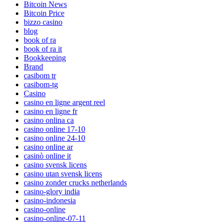
Bitcoin News
Bitcoin Price
bizzo casino
blog
book of ra
book of ra it
Bookkeeping
Brand
casibom tr
casibom-tg
Casino
casino en ligne argent reel
casino en ligne fr
casino onlina ca
casino online 17-10
casino online 24-10
casino online ar
casinò online it
casino svensk licens
casino utan svensk licens
casino zonder crucks netherlands
casino-glory india
casino-indonesia
casino-online
casino-online-07-11