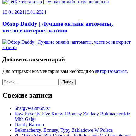
10.01.2024
10.01.2024
Обзор Daddy | Лучшие онлайн автоматы,
честное интернет казино
Добавить комментарий
Для отправки комментария вам необходимо
авторизоваться
.
Найти:
Свежие записи
6hsfgvwa2m6z3zt
Ksw Seventy Five Kursy I Bonusy Zakłady Bukmacherskie
Mhh Galę»
Daddy Казино
Bukmacherzy, Bonusy, Typy Zakładowe W Polsce
30 Zł Em Start Bez Depozytu 2026 Kasyno On The Internet