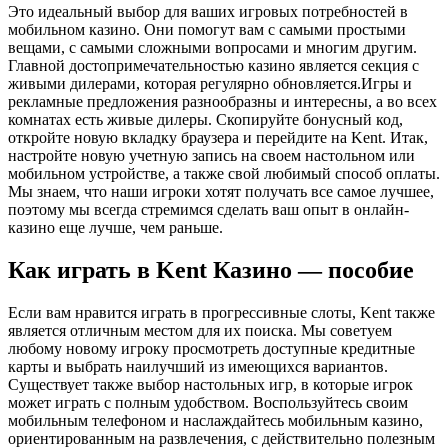
Это идеальный выбор для ваших игровых потребностей в
мобильном казино. Они помогут вам с самыми простыми
вещами, с самыми сложными вопросами и многим другим.
Главной достопримечательностью казино является секция с
живыми дилерами, которая регулярно обновляется.Игры и
рекламные предложения разнообразны и интересны, а во всех
комнатах есть живые дилеры. Скопируйте бонусный код,
откройте новую вкладку браузера и перейдите на Kent. Итак,
настройте новую учетную запись на своем настольном или
мобильном устройстве, а также свой любимый способ оплаты.
Мы знаем, что наши игроки хотят получать все самое лучшее,
поэтому мы всегда стремимся сделать ваш опыт в онлайн-
казино еще лучше, чем раньше.
Как играть в Kent Казино — пособие
Если вам нравится играть в прогрессивные слоты, Kent также
является отличным местом для их поиска. Мы советуем
любому новому игроку просмотреть доступные кредитные
карты и выбрать наилучший из имеющихся вариантов.
Существует также выбор настольных игр, в которые игрок
может играть с полным удобством. Воспользуйтесь своим
мобильным телефоном и наслаждайтесь мобильным казино,
ориентированным на развлечения, с действительно полезным