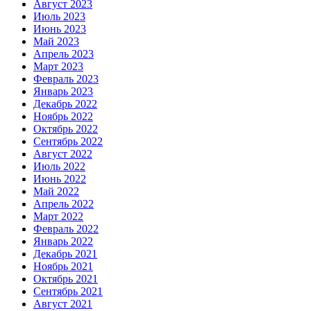
Август 2023
Июль 2023
Июнь 2023
Май 2023
Апрель 2023
Март 2023
Февраль 2023
Январь 2023
Декабрь 2022
Ноябрь 2022
Октябрь 2022
Сентябрь 2022
Август 2022
Июль 2022
Июнь 2022
Май 2022
Апрель 2022
Март 2022
Февраль 2022
Январь 2022
Декабрь 2021
Ноябрь 2021
Октябрь 2021
Сентябрь 2021
Август 2021