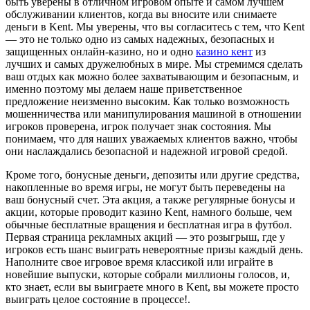
быть уверены в отличном игровом опыте и самом лучшем
обслуживании клиентов, когда вы вносите или снимаете
деньги в Kent. Мы уверены, что вы согласитесь с тем, что Kent
— это не только одно из самых надежных, безопасных и
защищенных онлайн-казино, но и одно
казино кент
из
лучших и самых дружелюбных в мире. Мы стремимся сделать
ваш отдых как можно более захватывающим и безопасным, и
именно поэтому мы делаем наше приветственное
предложение неизменно высоким. Как только возможность
мошенничества или манипулирования машиной в отношении
игроков проверена, игрок получает знак состояния. Мы
понимаем, что для наших уважаемых клиентов важно, чтобы
они наслаждались безопасной и надежной игровой средой.
Кроме того, бонусные деньги, депозиты или другие средства,
накопленные во время игры, не могут быть переведены на
ваш бонусный счет. Эта акция, а также регулярные бонусы и
акции, которые проводит казино Kent, намного больше, чем
обычные бесплатные вращения и бесплатная игра в футбол.
Первая страница рекламных акций — это розыгрыш, где у
игроков есть шанс выиграть невероятные призы каждый день.
Наполните свое игровое время классикой или играйте в
новейшие выпуски, которые собрали миллионы голосов, и,
кто знает, если вы выиграете много в Kent, вы можете просто
выиграть целое состояние в процессе!.