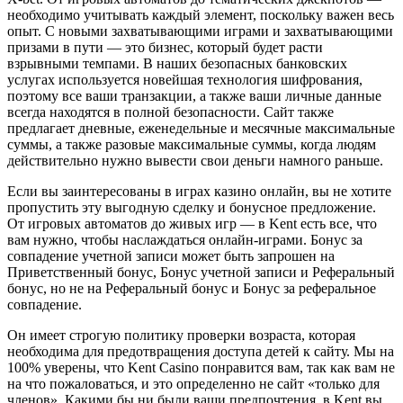
необходимо учитывать каждый элемент, поскольку важен весь
опыт. С новыми захватывающими играми и захватывающими
призами в пути — это бизнес, который будет расти
взрывными темпами. В наших безопасных банковских
услугах используется новейшая технология шифрования,
поэтому все ваши транзакции, а также ваши личные данные
всегда находятся в полной безопасности. Сайт также
предлагает дневные, еженедельные и месячные максимальные
суммы, а также разовые максимальные суммы, когда людям
действительно нужно вывести свои деньги намного раньше.
Если вы заинтересованы в играх казино онлайн, вы не хотите
пропустить эту выгодную сделку и бонусное предложение.
От игровых автоматов до живых игр — в Kent есть все, что
вам нужно, чтобы наслаждаться онлайн-играми. Бонус за
совпадение учетной записи может быть запрошен на
Приветственный бонус, Бонус учетной записи и Реферальный
бонус, но не на Реферальный бонус и Бонус за реферальное
совпадение.
Он имеет строгую политику проверки возраста, которая
необходима для предотвращения доступа детей к сайту. Мы на
100% уверены, что Kent Casino понравится вам, так как вам не
на что пожаловаться, и это определенно не сайт «только для
членов». Какими бы ни были ваши предпочтения, в Kent вы