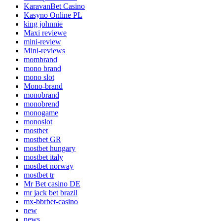
KaravanBet Casino
Kasyno Online PL
king johnnie
Maxi reviewe
mini-review
Mini-reviews
mombrand
mono brand
mono slot
Mono-brand
monobrand
monobrend
monogame
monoslot
mostbet
mostbet GR
mostbet hungary
mostbet italy
mostbet norway
mostbet tr
Mr Bet casino DE
mr jack bet brazil
mx-bbrbet-casino
new
news