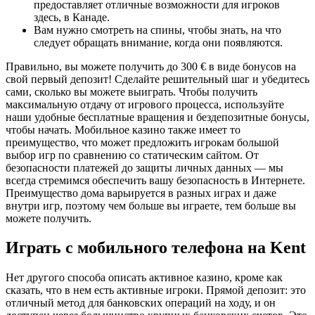
предоставляет отличные возможности для игроков
здесь, в Канаде.
Вам нужно смотреть на спины, чтобы знать, на что
следует обращать внимание, когда они появляются.
Правильно, вы можете получить до 300 € в виде бонусов на
свой первый депозит! Сделайте решительный шаг и убедитесь
сами, сколько вы можете выиграть. Чтобы получить
максимальную отдачу от игрового процесса, используйте
наши удобные бесплатные вращения и бездепозитные бонусы,
чтобы начать. Мобильное казино также имеет то
преимущество, что может предложить игрокам большой
выбор игр по сравнению со статическим сайтом. От
безопасности платежей до защиты личных данных — мы
всегда стремимся обеспечить вашу безопасность в Интернете.
Преимущество дома варьируется в разных играх и даже
внутри игр, поэтому чем больше вы играете, тем больше вы
можете получить.
Играть с мобильного телефона на Kent
Нет другого способа описать активное казино, кроме как
сказать, что в нем есть активные игроки. Прямой депозит: это
отличный метод для банковских операций на ходу, и он