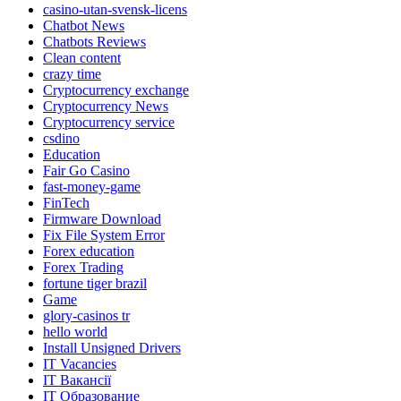
casino-utan-svensk-licens
Chatbot News
Chatbots Reviews
Clean content
crazy time
Cryptocurrency exchange
Cryptocurrency News
Cryptocurrency service
csdino
Education
Fair Go Casino
fast-money-game
FinTech
Firmware Download
Fix File System Error
Forex education
Forex Trading
fortune tiger brazil
Game
glory-casinos tr
hello world
Install Unsigned Drivers
IT Vacancies
IT Вакансії
IT Образование