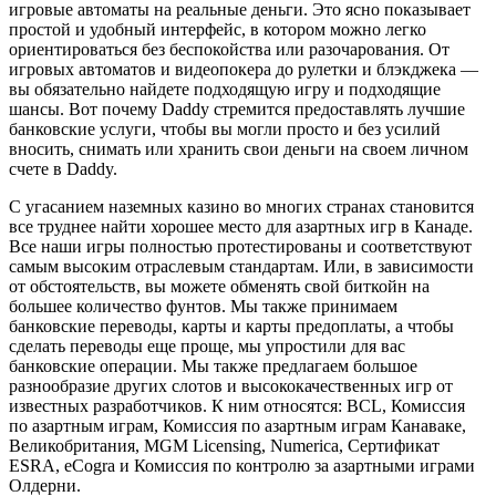
игровые автоматы на реальные деньги. Это ясно показывает
простой и удобный интерфейс, в котором можно легко
ориентироваться без беспокойства или разочарования. От
игровых автоматов и видеопокера до рулетки и блэкджека —
вы обязательно найдете подходящую игру и подходящие
шансы. Вот почему Daddy стремится предоставлять лучшие
банковские услуги, чтобы вы могли просто и без усилий
вносить, снимать или хранить свои деньги на своем личном
счете в Daddy.
С угасанием наземных казино во многих странах становится
все труднее найти хорошее место для азартных игр в Канаде.
Все наши игры полностью протестированы и соответствуют
самым высоким отраслевым стандартам. Или, в зависимости
от обстоятельств, вы можете обменять свой биткойн на
большее количество фунтов. Мы также принимаем
банковские переводы, карты и карты предоплаты, а чтобы
сделать переводы еще проще, мы упростили для вас
банковские операции. Мы также предлагаем большое
разнообразие других слотов и высококачественных игр от
известных разработчиков. К ним относятся: BCL, Комиссия
по азартным играм, Комиссия по азартным играм Канаваке,
Великобритания, MGM Licensing, Numerica, Сертификат
ESRA, eCogra и Комиссия по контролю за азартными играми
Олдерни.