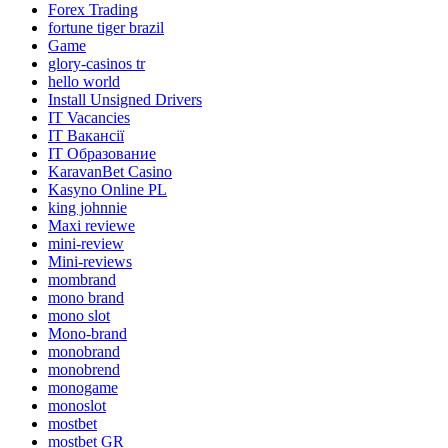
Forex Trading
fortune tiger brazil
Game
glory-casinos tr
hello world
Install Unsigned Drivers
IT Vacancies
IT Вакансії
IT Образование
KaravanBet Casino
Kasyno Online PL
king johnnie
Maxi reviewe
mini-review
Mini-reviews
mombrand
mono brand
mono slot
Mono-brand
monobrand
monobrend
monogame
monoslot
mostbet
mostbet GR