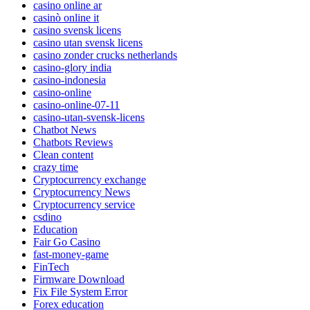
casino online ar
casinò online it
casino svensk licens
casino utan svensk licens
casino zonder crucks netherlands
casino-glory india
casino-indonesia
casino-online
casino-online-07-11
casino-utan-svensk-licens
Chatbot News
Chatbots Reviews
Clean content
crazy time
Cryptocurrency exchange
Cryptocurrency News
Cryptocurrency service
csdino
Education
Fair Go Casino
fast-money-game
FinTech
Firmware Download
Fix File System Error
Forex education