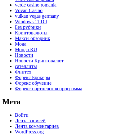
verde casino romania
Vovan Casino
vulkan vegas germany
Windows 11 Dll
Без рубрики
Криптовалюты
Макси-обзорник
Мода
Морда RU
Новости
Новости Криптовалют
сателлиты
Финтех
Форекс Брокеры
Форекс обучение
Форекс партнерская программа
Мета
Войти
Лента записей
Лента комментариев
WordPress.org