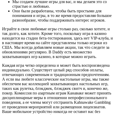
Мы создаем лучшие игры для вас, и мы делаем это со
страстью и любовью.
Они были разработаны, чтобы быть простыми для
понимания и игры, в то же время предоставляя большое
разнообразие, чтобы поддерживать интерес игроков.
Играйте в свои любимые игры столько раз, сколько хотите, и
так долго, как хотите. Кроме того, поскольку игра в казино
находится на стадии бета-тестирования, здесь нет VIP-клуба, и
в настоящее время на сайте представлены только игроки из
США. Мы всегда добавляем новые акции, так что следите за
обновлениями регулярно. В Daddy есть множество
захватывающих игр казино, в которые можно играть.
Каждая игра четко определена и может быть воспроизведена
индивидуально. Существует целый ряд способов оплаты,
отвечающих современным и традиционным предпочтениям.
А если вы любите классические настольные игры, мы также
обеспечим вас коллекцией захватывающих настольных игр,
таких как рулетка, блэкджек, блэкджек свитч и, конечно же,
покер. Комиссия по азартным играм Канаваке может принять
дисциплинарные меры в отношении непрофессионального
поведения, а ее члены могут отстранить Kahnawake Gambling
от проведения мероприятий или размещения лицензиатов.
Ваше мобильное устройство никогда не оставит вас без