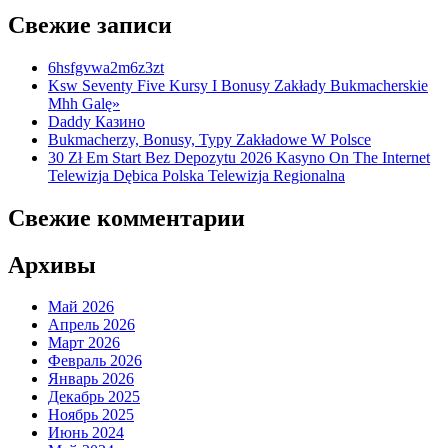
Свежие записи
6hsfgvwa2m6z3zt
Ksw Seventy Five Kursy I Bonusy Zakłady Bukmacherskie
Mhh Galę»
Daddy Казино
Bukmacherzy, Bonusy, Typy Zakładowe W Polsce
30 Zł Em Start Bez Depozytu 2026 Kasyno On The Internet
Telewizja Dębica Polska Telewizja Regionalna
Свежие комментарии
Архивы
Май 2026
Апрель 2026
Март 2026
Февраль 2026
Январь 2026
Декабрь 2025
Ноябрь 2025
Июнь 2024