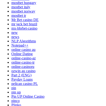
mostbet hungary
mostbet italy
mostbet norway
mostbet tr
Mr Bet casino DE
mr jack bet brazil
mx-bbrbet-casino
new
news
NLP Algorithms
Notepad++
online casino au
Online Dating
online-casino-az
online-casino-tr
online-casinoru
ozwin au casino
Part 2 (ENG)
Payday Loans
pelican casino PL
pin
pin up
Pin UP Online Casino
pinco
Plinko