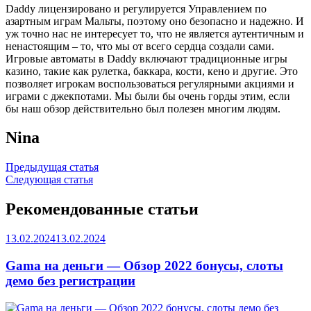
Daddy лицензировано и регулируется Управлением по
азартным играм Мальты, поэтому оно безопасно и надежно. И
уж точно нас не интересует то, что не является аутентичным и
ненастоящим – то, что мы от всего сердца создали сами.
Игровые автоматы в Daddy включают традиционные игры
казино, такие как рулетка, баккара, кости, кено и другие. Это
позволяет игрокам воспользоваться регулярными акциями и
играми с джекпотами. Мы были бы очень горды этим, если
бы наш обзор действительно был полезен многим людям.
Nina
Навигация
Предыдущая статья
Следующая статья
по
записям
Рекомендованные статьи
13.02.2024
13.02.2024
Gama на деньги — Обзор 2022 бонусы, слоты
демо без регистрации