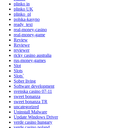
plinko in
plinko UK
plinko_pl
polska-kasyno
ready_text
real-money-casino
real-money-game
Review
Reviewe
reviewer
ricky casino australia
rus-money-games
Slot
Slots
Slots`
Sober living
Software development
svenska casino 07-11
sweet bonanza
sweet bonanza TR
uncategorized
Uninstall Malware
Update Windows Driver
verde casino hungary
verde casino poland