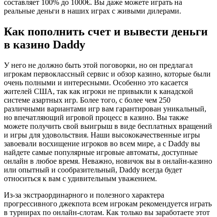
составляет 100% до 1000€. Вы даже можете играть на
реальные деньги в наших играх с живыми дилерами.
Как пополнить счет и вывести деньги
в казино Daddy
У него не должно быть этой поговорки, но он предлагал
игрокам первоклассный сервис и обзор казино, которые были
очень полными и интересными. Особенно это касается
жителей США, так как игроки не привыкли к канадской
системе азартных игр. Более того, с более чем 250
различными вариантами игр вам гарантирован уникальный,
но впечатляющий игровой процесс в казино. Вы также
можете получить свой выигрыш в виде бесплатных вращений
и игры для удовольствия. Наши высококачественные игры
завоевали восхищение игроков во всем мире, а с Daddy вы
найдете самые популярные игровые автоматы, доступные
онлайн в любое время. Неважно, новичок вы в онлайн-казино
или опытный и сообразительный, Daddy всегда будет
относиться к вам с удивительным уважением.
Из-за экстраординарного и полезного характера
прогрессивного джекпота всем игрокам рекомендуется играть
в турнирах по онлайн-слотам. Как только вы заработаете этот