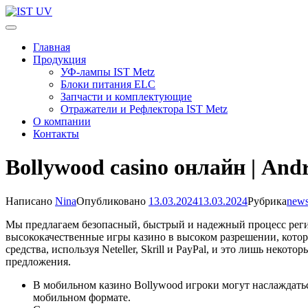
Перейти
к
IST UV
Профессиональные УФ технологии
содержимому
Главная
(нажмите
Продукция
Enter)
УФ-лампы IST Metz
Блоки питания ELC
Запчасти и комплектующие
Отражатели и Рефлектора IST Metz
О компании
Контакты
Bollywood casino онлайн | And
Написано
Nina
Опубликовано
13.03.2024
13.03.2024
Рубрика
new
Мы предлагаем безопасный, быстрый и надежный процесс регист
высококачественные игры казино в высоком разрешении, котор
средства, используя Neteller, Skrill и PayPal, и это лишь нек
предложения.
В мобильном казино Bollywood игроки могут наслаждаться
мобильном формате.