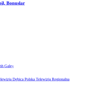
bil, Bonuslar
hh Galę»
lewizja Dębica Polska Telewizja Regionalna