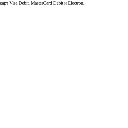
т Visa Debit, MasterCard Debit и Electron.