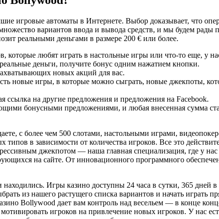
шие игровые автоматы в Интернете. Выбор доказывает, что опер
ножество вариантов ввода и вывода средств, и мы будем рады 
озит реальными деньгами в размере 200 € или более.
в, которые любят играть в настольные игры или что-то еще, у нас
а реальные деньги, получите бонус одним нажатием кнопки.
 захватывающих новых акций для вас.
а есть новые игры, в которые можно сыграть, новые джекпоты, 
рая ссылка на другие предложения и предложения на Facebook.
ающими бонусными предложениями, и любая внесенная сумма ст
аете, с более чем 500 слотами, настольными играми, видеопоке
ных типов в зависимости от количества игроков. Все это действи
ессивным джекпотом — наша главная специализация, где у нас е
ирующихся на сайте. От инновационного программного обеспечен
и находились. Игры казино доступны 24 часа в сутки, 365 дней в
ыбрать из нашего растущего списка вариантов и начать играть 
азино Bollywood дает вам контроль над весельем — в конце концо
отивировать игроков на привлечение новых игроков. У нас ест