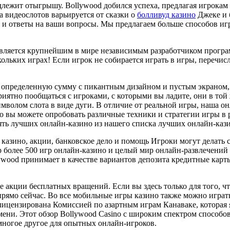
одлежит отыгрышу. Bollywood добился успеха, предлагая игрока
 видеослотов варьируется от сказки о
болливуд казино
Джеке и 
 и ответы на ваши вопросы. Мы предлагаем больше способов игр
вляется крупнейшим в мире независимым разработчиком программ
ольких играх! Если игрок не собирается играть в игры, перечис
 определенную сумму с пикантным дизайном и пустым экраном, н
риятно пообщаться с игроками, с которыми вы ладите, они в той
мволом слота в виде дуги. В отличие от реальной игры, наша он
о вы можете опробовать различные техники и стратегии игры в 
ть лучших онлайн-казино из нашего списка лучших онлайн-кази
, казино, акции, банковское дело и помощь Игроки могут делать 
р более 500 игр онлайн-казино и целый мир онлайн-развлечений
wood принимает в качестве вариантов депозита кредитные карты
е акции бесплатных вращений. Если вы здесь только для того, ч
рямо сейчас. Во все мобильные игры казино также можно играть 
 лицензирована Комиссией по азартным играм Канаваке, которая
ремени. Этот обзор Bollywood Casino с широким спектром спос
 многое другое для опытных онлайн-игроков.