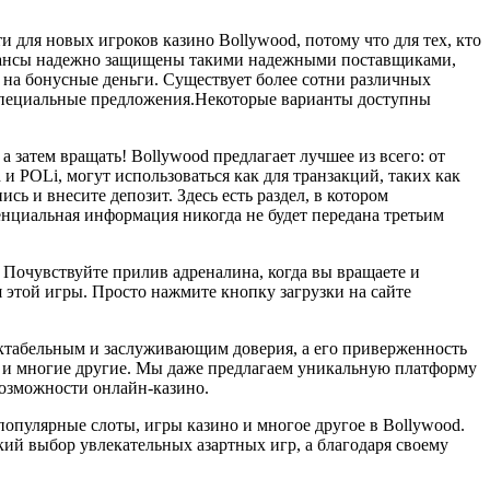
 для новых игроков казино Bollywood, потому что для тех, кто
 финансы надежно защищены такими надежными поставщиками,
ают на бонусные деньги. Существует более сотни различных
 специальные предложения.Некоторые варианты доступны
а затем вращать! Bollywood предлагает лучшее из всего: от
rd и POLi, могут использоваться как для транзакций, таких как
ь и внесите депозит. Здесь есть раздел, в котором
нциальная информация никогда не будет передана третьим
 Почувствуйте прилив адреналина, когда вы вращаете и
 этой игры. Просто нажмите кнопку загрузки на сайте
пектабельным и заслуживающим доверия, а его приверженность
Hot и многие другие. Мы даже предлагаем уникальную платформу
возможности онлайн-казино.
 популярные слоты, игры казино и многое другое в Bollywood.
окий выбор увлекательных азартных игр, а благодаря своему