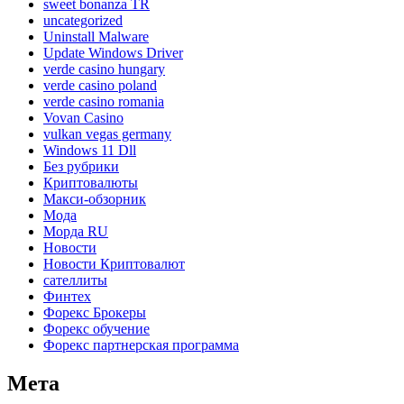
sweet bonanza TR
uncategorized
Uninstall Malware
Update Windows Driver
verde casino hungary
verde casino poland
verde casino romania
Vovan Casino
vulkan vegas germany
Windows 11 Dll
Без рубрики
Криптовалюты
Макси-обзорник
Мода
Морда RU
Новости
Новости Криптовалют
сателлиты
Финтех
Форекс Брокеры
Форекс обучение
Форекс партнерская программа
Мета