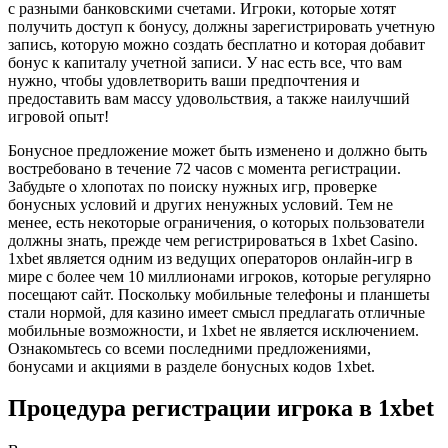
с разными банковскими счетами. Игроки, которые хотят
получить доступ к бонусу, должны зарегистрировать учетную
запись, которую можно создать бесплатно и которая добавит
бонус к капиталу учетной записи. У нас есть все, что вам
нужно, чтобы удовлетворить ваши предпочтения и
предоставить вам массу удовольствия, а также наилучший
игровой опыт!
Бонусное предложение может быть изменено и должно быть
востребовано в течение 72 часов с момента регистрации.
Забудьте о хлопотах по поиску нужных игр, проверке
бонусных условий и других ненужных условий. Тем не
менее, есть некоторые ограничения, о которых пользователи
должны знать, прежде чем регистрироваться в 1xbet Casino.
1xbet является одним из ведущих операторов онлайн-игр в
мире с более чем 10 миллионами игроков, которые регулярно
посещают сайт. Поскольку мобильные телефоны и планшеты
стали нормой, для казино имеет смысл предлагать отличные
мобильные возможности, и 1xbet не является исключением.
Ознакомьтесь со всеми последними предложениями,
бонусами и акциями в разделе бонусных кодов 1xbet.
Процедура регистрации игрока в 1xbet