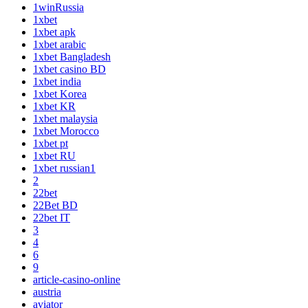
1winRussia
1xbet
1xbet apk
1xbet arabic
1xbet Bangladesh
1xbet casino BD
1xbet india
1xbet Korea
1xbet KR
1xbet malaysia
1xbet Morocco
1xbet pt
1xbet RU
1xbet russian1
2
22bet
22Bet BD
22bet IT
3
4
6
9
article-casino-online
austria
aviator