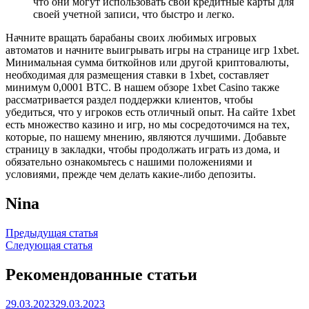
что они могут использовать свои кредитные карты для
своей учетной записи, что быстро и легко.
Начните вращать барабаны своих любимых игровых
автоматов и начните выигрывать игры на странице игр 1xbet.
Минимальная сумма биткойнов или другой криптовалюты,
необходимая для размещения ставки в 1xbet, составляет
минимум 0,0001 BTC. В нашем обзоре 1xbet Casino также
рассматривается раздел поддержки клиентов, чтобы
убедиться, что у игроков есть отличный опыт. На сайте 1xbet
есть множество казино и игр, но мы сосредоточимся на тех,
которые, по нашему мнению, являются лучшими. Добавьте
страницу в закладки, чтобы продолжать играть из дома, и
обязательно ознакомьтесь с нашими положениями и
условиями, прежде чем делать какие-либо депозиты.
Nina
Навигация
Предыдущая статья
Следующая статья
по
записям
Рекомендованные статьи
29.03.2023
29.03.2023