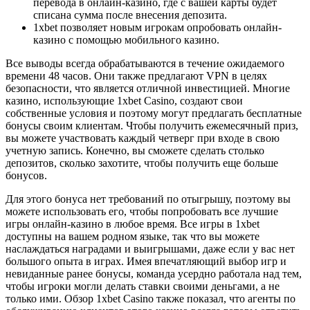
перевода в онлайн-казино, где с вашей карты будет
списана сумма после внесения депозита.
1xbet позволяет новым игрокам опробовать онлайн-
казино с помощью мобильного казино.
Все выводы всегда обрабатываются в течение ожидаемого
времени 48 часов. Они также предлагают VPN в целях
безопасности, что является отличной инвестицией. Многие
казино, использующие 1xbet Casino, создают свои
собственные условия и поэтому могут предлагать бесплатные
бонусы своим клиентам. Чтобы получить ежемесячный приз,
вы можете участвовать каждый четверг при входе в свою
учетную запись. Конечно, вы сможете сделать столько
депозитов, сколько захотите, чтобы получить еще больше
бонусов.
Для этого бонуса нет требований по отыгрышу, поэтому вы
можете использовать его, чтобы попробовать все лучшие
игры онлайн-казино в любое время. Все игры в 1xbet
доступны на вашем родном языке, так что вы можете
наслаждаться наградами и выигрышами, даже если у вас нет
большого опыта в играх. Имея впечатляющий выбор игр и
невиданные ранее бонусы, команда усердно работала над тем,
чтобы игроки могли делать ставки своими деньгами, а не
только ими. Обзор 1xbet Casino также показал, что агенты по