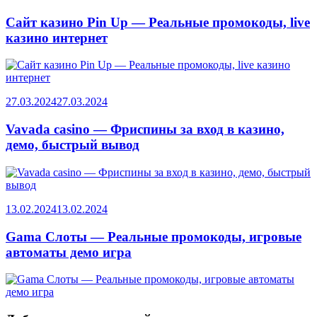
Сайт казино Pin Up — Реальные промокоды, live
казино интернет
27.03.2024
27.03.2024
Vavada casino — Фриспины за вход в казино,
демо, быстрый вывод
13.02.2024
13.02.2024
Gama Слоты — Реальные промокоды, игровые
автоматы демо игра