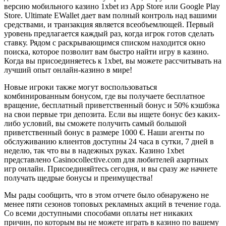
версию мобильного казино 1xbet из App Store или Google Play
Store. Ultimate EWallet дает вам полный контроль над вашими
средствами, и транзакция является всеобъемлющей. Первый
уровень предлагается каждый раз, когда игрок готов сделать
ставку. Рядом с раскрывающимся списком находится окно
поиска, которое позволит вам быстро найти игру в казино.
Когда вы присоединяетесь к 1xbet, вы можете рассчитывать на
лучший опыт онлайн-казино в мире!
Новые игроки также могут воспользоваться
комбинированным бонусом, где вы получаете бесплатное
вращение, бесплатный приветственный бонус и 50% кэшбэка
на свои первые три депозита. Если вы ищете бонус без каких-
либо условий, вы сможете получить самый большой
приветственный бонус в размере 1000 €. Наши агенты по
обслуживанию клиентов доступны 24 часа в сутки, 7 дней в
неделю, так что вы в надежных руках. Казино 1xbet
представлено Casinocollective.com для любителей азартных
игр онлайн. Присоединяйтесь сегодня, и вы сразу же начнете
получать щедрые бонусы и преимущества!
Мы рады сообщить, что в этом отчете было обнаружено не
менее пяти сезонов топовых рекламных акций в течение года.
Со всеми доступными способами оплаты нет никаких
причин, по которым вы не можете играть в казино по вашему