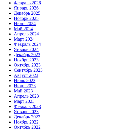
Февраль 2026
Январь 2026
Декабрь 2025
Ноябрь 2025
Июнь 2024
Май 2024
Апрель 2024
Март 2024
Февраль 2024
Январь 2024
Декабрь 2023
Ноябрь 2023
Октябрь 2023
Сентябрь 2023
Август 2023
Июль 2023
Июнь 2023
Май 2023
Апрель 2023
Март 2023
Февраль 2023
Январь 2023
Декабрь 2022
Ноябрь 2022
Октябрь 2022