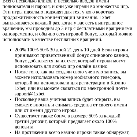
Всего несколько кликов и несколько вводов имени
пользователя и пароля, и они уже играли во множество игр.
Эти игры идеально подходят для тех, у кого короткая
продолжительность концентрации внимания. 1xbet
выплачивается каждый раз, когда у вас есть выигрышное
вращение, мы проводим до 3 игр с бесплатными вращениями
одновременно, и обычно есть игровой бонус, который можно
использовать в качестве бесплатных вращений.
200% 100% 50% 30 дней 21 день 10 дней Если игроки
принимают приветственный бонус спинового казино,
бонус добавляется на их счет, который игроки могут
использовать для любых игр онлайн-казино.
После того, как вы создали свою учетную запись, вы
можете использовать номер мобильного телефона,
который вы использовали для регистрации в Казино
1xbet, или вы можете связаться по электронной почте
support@1xbet.
Поскольку ваша учетная запись будет открыта, вы
сможете вносить и снимать средства от своего имени
или от имени другого игрока.
Существует также бонус в размере 50% за каждый
третий депозит, который предлагает около 100%
депозита.
На протяжении всего казино игроки также обнаружат,