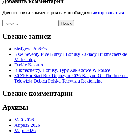
Добавить комментарий
Для отправки комментария вам необходимо
авторизоваться
.
Найти:
Свежие записи
6hsfgvwa2m6z3zt
Ksw Seventy Five Kursy I Bonusy Zakłady Bukmacherskie
Mhh Galę»
Daddy Казино
Bukmacherzy, Bonusy, Typy Zakładowe W Polsce
30 Zł Em Start Bez Depozytu 2026 Kasyno On The Internet
Telewizja Dębica Polska Telewizja Regionalna
Свежие комментарии
Архивы
Май 2026
Апрель 2026
Март 2026