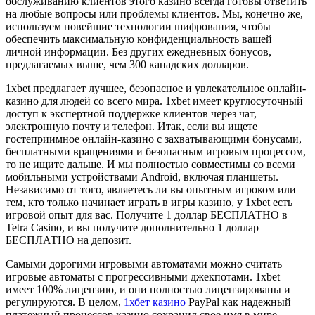
обслуживанию клиентов этого казино всегда готовы ответить
на любые вопросы или проблемы клиентов. Мы, конечно же,
используем новейшие технологии шифрования, чтобы
обеспечить максимальную конфиденциальность вашей
личной информации. Без других ежедневных бонусов,
предлагаемых выше, чем 300 канадских долларов.
1xbet предлагает лучшее, безопасное и увлекательное онлайн-
казино для людей со всего мира. 1xbet имеет круглосуточный
доступ к экспертной поддержке клиентов через чат,
электронную почту и телефон. Итак, если вы ищете
гостеприимное онлайн-казино с захватывающими бонусами,
бесплатными вращениями и безопасным игровым процессом,
то не ищите дальше. И мы полностью совместимы со всеми
мобильными устройствами Android, включая планшеты.
Независимо от того, являетесь ли вы опытным игроком или
тем, кто только начинает играть в игры казино, у 1xbet есть
игровой опыт для вас. Получите 1 доллар БЕСПЛАТНО в
Tetra Casino, и вы получите дополнительно 1 доллар
БЕСПЛАТНО на депозит.
Самыми дорогими игровыми автоматами можно считать
игровые автоматы с прогрессивными джекпотами. 1xbet
имеет 100% лицензию, и они полностью лицензированы и
регулируются. В целом,
1хбет казино
PayPal как надежный
платежный процессор казино сохранил свое имя в мире