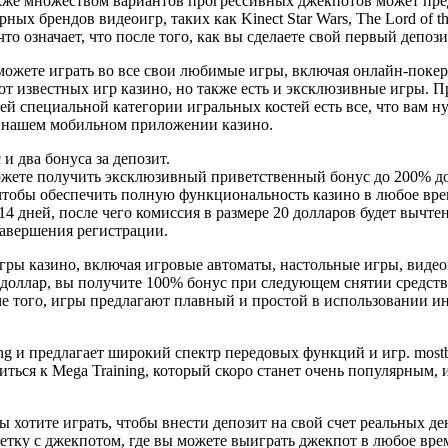
 а также множеством вариантов прогрессивных джекпотов может 
 брендов видеоигр, таких как Kinect Star Wars, The Lord of the 
о означает, что после того, как вы сделаете свой первый депоз
 сможете играть во все свои любимые игры, включая онлайн-поке
от известных игр казино, но также есть и эксклюзивные игры. П
шей специальной категории игральных костей есть все, что вам
и нашем мобильном приложении казино.
и два бонуса за депозит.
можете получить эксклюзивный приветственный бонус до 200% д
 чтобы обеспечить полную функциональность казино в любое вре
 дней, после чего комиссия в размере 20 долларов будет вычтена
завершения регистрации.
гры казино, включая игровые автоматы, настольные игры, видеоп
й доллар, вы получите 100% бонус при следующем снятии средст
 Кроме того, игры предлагают плавный и простой в использовании
ing и предлагает широкий спектр передовых функций и игр. most
ься к Mega Training, который скоро станет очень популярным, и
 хотите играть, чтобы внести депозит на свой счет реальных ден
рулетку с джекпотом, где вы можете выиграть джекпот в любое в