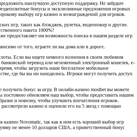
предложить наилучшую доступную поддержку. Не забудьте
е бездепозитные бонусы и эксклюзивные предложения игровых
широкому выбору игр казино и вознаграждений для игроков.
ких игр, таких как блэкджек, рулетка, видеопокер и другие.
етственного пакета 1000%?
же предоставляет им возможность поиска в нашем разделе игр
симо от того, играете ли вы дома или в дороге.
 слоты. Если вы ищете немного волнения в своем любимом
вод, банковский перевод или мгновенный электронный кошелек, e-
 время, чтобы загрузить наше бесплатное мобильное
стве, где бы вы ни находились. Игроки могут получить доступ
е получить бонус за игру. В онлайн-казино mostbet вы можете
и мы постоянно обновляем наш выбор, чтобы предоставить нашим
бразие и новизну, чтобы улучшить впечатления игроков.
 рассмотрели казино и оценили его на 5 звезд с помощью
 казино Novomatic, так как в нем есть хороший выбор игр
 сумму не менее 10 долларов США, а приветственный бонус