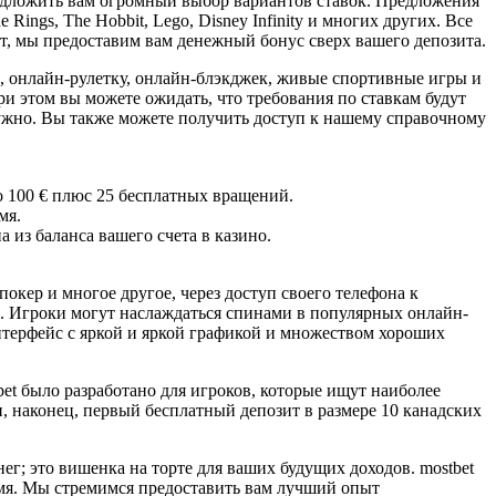
предложить вам огромный выбор вариантов ставок. Предложения
Rings, The Hobbit, Lego, Disney Infinity и многих других. Все
ит, мы предоставим вам денежный бонус сверх вашего депозита.
р, онлайн-рулетку, онлайн-блэкджек, живые спортивные игры и
ри этом вы можете ожидать, что требования по ставкам будут
 нужно. Вы также можете получить доступ к нашему справочному
о 100 € плюс 25 бесплатных вращений.
мя.
 из баланса вашего счета в казино.
окер и многое другое, через доступ своего телефона к
в. Игроки могут наслаждаться спинами в популярных онлайн-
 интерфейс с яркой и яркой графикой и множеством хороших
bet было разработано для игроков, которые ищут наиболее
, наконец, первый бесплатный депозит в размере 10 канадских
ег; это вишенка на торте для ваших будущих доходов. mostbet
ремя. Мы стремимся предоставить вам лучший опыт