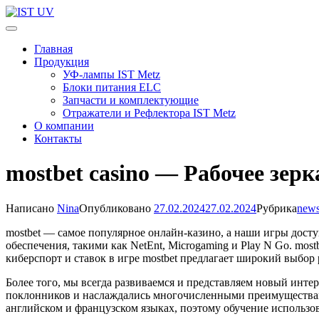
Перейти
к
IST UV
Профессиональные УФ технологии
содержимому
Главная
(нажмите
Продукция
Enter)
УФ-лампы IST Metz
Блоки питания ELC
Запчасти и комплектующие
Отражатели и Рефлектора IST Metz
О компании
Контакты
mostbet casino — Рабочее зер
Написано
Nina
Опубликовано
27.02.2024
27.02.2024
Рубрика
new
mostbet — самое популярное онлайн-казино, а наши игры дос
обеспечения, такими как NetEnt, Microgaming и Play N Go. mos
киберспорт и ставок в игре mostbet предлагает широкий выбор 
Более того, мы всегда развиваемся и представляем новый инт
поклонников и наслаждались многочисленными преимуществами
английском и французском языках, поэтому обучение использо