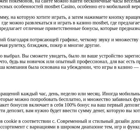
 покемонов, на сайте можно найти бесконечные часы веселья. m
сных особенностей mostbet Casino, особенно его мобильной верси
мму, на которую хотите играть, а затем нажимаете кнопку вращен
де можно развлекаться и играть в казино mostbet, где предлагае
 предлагает отличные приветственные бонусы, которые предназн
ий благодаря потрясающей графике, четкому звуку и множеству б
чая рулетку, блэкджек, покер и многие другие.
о выбрал. Вы сможете увидеть, было ли ваше устройство зарегис
 что, будь вы новичок или опытный профессионал, для вас есть 
аша компания была основана на убеждении, что игры в казино —
вращений каждый час, день, неделю или месяц. Иногда мобильны
торые можно попробовать бесплатно, и множество забавных фун
пакет бонусов включает в себя 100% бонус на ваш первый депози
и депозит, вам нужно будет ввести сумму денег, которую вы хоти
в cookie в соответствии с. Современный и стильный дизайн до
ссортимент с вариациями в широком диапазоне тем, игр и функц