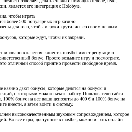
ostbet позволяет делать ставки с помощью iPhone, iPad,
и, является его интеграция с Holobyte.
ия, чтобы играть.
тся более 500 популярных игр казино.
ачены для того, чтобы игроки крутились со своим первым
онусов, которые ждут, чтобы их забрали.
трировано в качестве клиента. mostbet имеет репутацию
приветственный бонус. Просто возьмите игру и посмотрите,
 это отличный способ приятно провести свободное время.
е казино дают бонусы, которые делятся на бонусы и
кций, с которыми можно начать работу. Пользователи сайта
т, 100% бонус на все ваши депозиты до 400 € и 100% бонус на
те внести, а затем войти в систему.
полнен высококачественным звуковым сопровождением, которое
ий. Во все игры, доступные в mostbet, можно играть онлайн