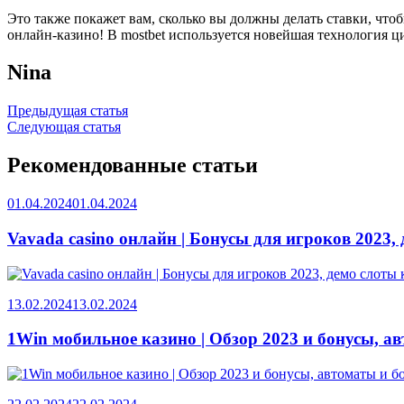
Это также покажет вам, сколько вы должны делать ставки, что
онлайн-казино! В mostbet используется новейшая технология ц
Nina
Навигация
Предыдущая статья
Следующая статья
по
записям
Рекомендованные статьи
01.04.2024
01.04.2024
Vavada casino онлайн | Бонусы для игроков 2023,
13.02.2024
13.02.2024
1Win мобильное казино | Обзор 2023 и бонусы, а