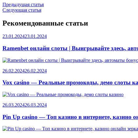
Навигация
Предыдущая статья
Следующая статья
по
записям
Рекомендованные статьи
23.01.2024
23.01.2024
Ramenbet онлайн слоты | Выигрывайте здесь, ав
26.02.2024
26.02.2024
Vox casino — Реальные промокоды, демо слоты к
26.03.2024
26.03.2024
Pin Up casino — Топ казино в интернете, казино 