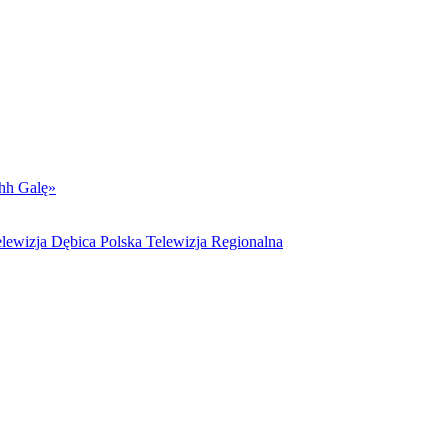
hh Galę»
lewizja Dębica Polska Telewizja Regionalna