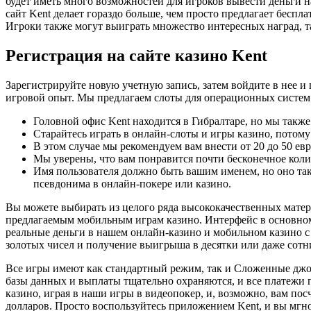
будет иметь много возможностей для игроков вывести деньги н
сайт Kent делает гораздо больше, чем просто предлагает беспл
Игроки также могут выиграть множество интересных наград, та
Регистрация на сайте казино Kent
Зарегистрируйте новую учетную запись, затем войдите в нее и 
игровой опыт. Мы предлагаем слоты для операционных систем
Головной офис Kent находится в Гибралтаре, но мы такж
Старайтесь играть в онлайн-слоты и игры казино, потому
В этом случае мы рекомендуем вам внести от 20 до 50 евр
Мы уверены, что вам понравится почти бесконечное колич
Имя пользователя должно быть вашим именем, но оно такж
псевдонима в онлайн-покере или казино.
Вы можете выбирать из целого ряда высококачественных матери
предлагаемым мобильным играм казино. Интерфейс в основном
реальные деньги в нашем онлайн-казино и мобильном казино 
золотых чисел и получение выигрыша в десятки или даже сотн
Все игры имеют как стандартный режим, так и Сложенные джоке
базы данных и выплаты тщательно охраняются, и все платежи 
казино, играя в наши игры в видеопокер, и, возможно, вам пос
долларов. Просто воспользуйтесь приложением Kent, и вы мгн