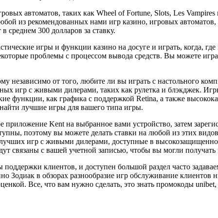
ровых автоматов, таких как Wheel of Fortune, Slots, Les Vampire
любой из рекомендованных нами игр казино, игровых автоматов, 
в среднем 300 долларов за ставку.
тические игры и функции казино на досуге и играть, когда, где 
оторые проблемы с процессом вывода средств. Вы можете играт
у независимо от того, любите ли вы играть с настольного комп
ных игр с живыми дилерами, таких как рулетка и блэкджек. Игр
ие функции, как графика с поддержкой Retina, а также высоко
 найти лучшие игры для вашего типа игры.
ное приложение Kent на выбранное вами устройство, затем зареги
упны, поэтому вы можете делать ставки на любой из этих видов 
из лучших игр с живыми дилерами, доступные в высокозащищенно
удут связаны с вашей учетной записью, чтобы вы могли получат
 поддержки клиентов, и доступен большой раздел часто задавае
но Зодиак в обзорах разнообразие игр обслуживание клиентов 
ценкой. Все, что вам нужно сделать, это знать промокоды unibet