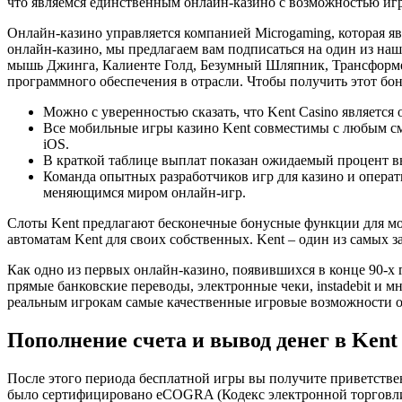
что являемся единственным онлайн-казино с возможностью иг
Онлайн-казино управляется компанией Microgaming, которая я
онлайн-казино, мы предлагаем вам подписаться на один из наши
мышь Джинга, Калиенте Голд, Безумный Шляпник, Трансформер
программного обеспечения в отрасли. Чтобы получить этот бону
Можно с уверенностью сказать, что Kent Casino является
Все мобильные игры казино Kent совместимы с любым сма
iOS.
В краткой таблице выплат показан ожидаемый процент вы
Команда опытных разработчиков игр для казино и операт
меняющимся миром онлайн-игр.
Слоты Kent предлагают бесконечные бонусные функции для моб
автоматам Kent для своих собственных. Kent – один из самых 
Как одно из первых онлайн-казино, появившихся в конце 90-х 
прямые банковские переводы, электронные чеки, instadebit и 
реальным игрокам самые качественные игровые возможности о
Пополнение счета и вывод денег в Kent
После этого периода бесплатной игры вы получите приветствен
было сертифицировано eCOGRA (Кодекс электронной торговли 