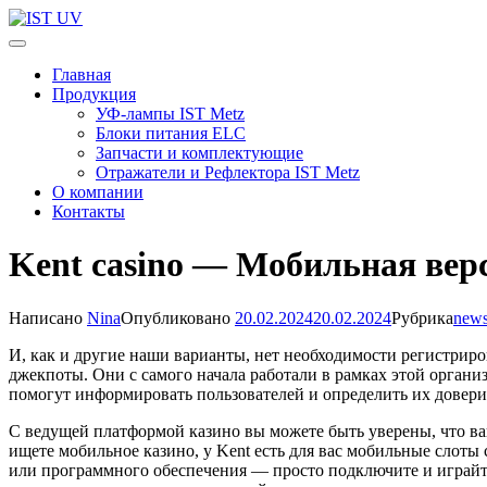
Перейти
к
IST UV
Профессиональные УФ технологии
содержимому
Главная
(нажмите
Продукция
Enter)
УФ-лампы IST Metz
Блоки питания ELC
Запчасти и комплектующие
Отражатели и Рефлектора IST Metz
О компании
Контакты
Kent casino — Мобильная верс
Написано
Nina
Опубликовано
20.02.2024
20.02.2024
Рубрика
new
И, как и другие наши варианты, нет необходимости регистриро
джекпоты. Они с самого начала работали в рамках этой органи
помогут информировать пользователей и определить их доверие 
С ведущей платформой казино вы можете быть уверены, что ва
ищете мобильное казино, у Kent есть для вас мобильные слоты 
или программного обеспечения — просто подключите и играйте! К