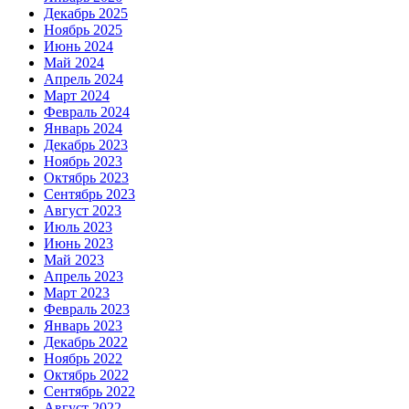
Декабрь 2025
Ноябрь 2025
Июнь 2024
Май 2024
Апрель 2024
Март 2024
Февраль 2024
Январь 2024
Декабрь 2023
Ноябрь 2023
Октябрь 2023
Сентябрь 2023
Август 2023
Июль 2023
Июнь 2023
Май 2023
Апрель 2023
Март 2023
Февраль 2023
Январь 2023
Декабрь 2022
Ноябрь 2022
Октябрь 2022
Сентябрь 2022
Август 2022