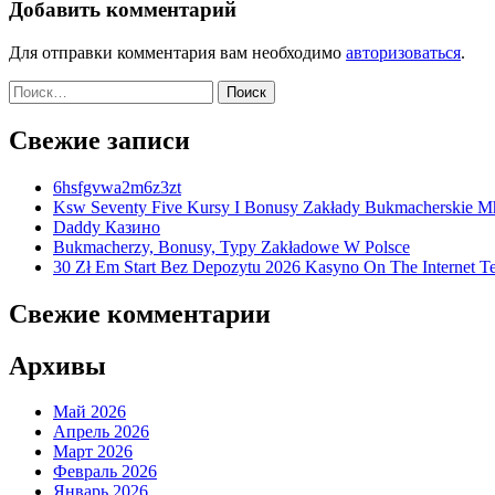
Добавить комментарий
Для отправки комментария вам необходимо
авторизоваться
.
Найти:
Свежие записи
6hsfgvwa2m6z3zt
Ksw Seventy Five Kursy I Bonusy Zakłady Bukmacherskie M
Daddy Казино
Bukmacherzy, Bonusy, Typy Zakładowe W Polsce
30 Zł Em Start Bez Depozytu 2026 Kasyno On The Internet Te
Свежие комментарии
Архивы
Май 2026
Апрель 2026
Март 2026
Февраль 2026
Январь 2026