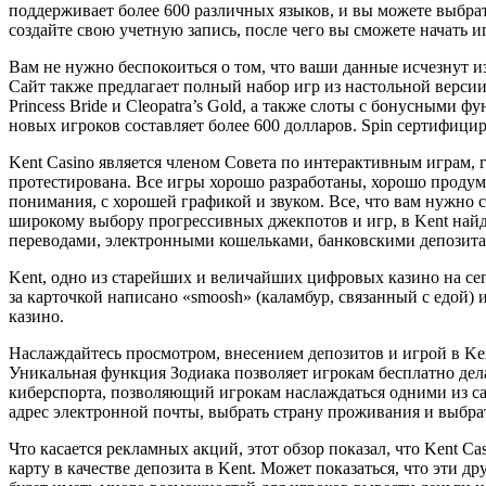
поддерживает более 600 различных языков, и вы можете выбрат
создайте свою учетную запись, после чего вы сможете начать и
Вам не нужно беспокоиться о том, что ваши данные исчезнут и
Сайт также предлагает полный набор игр из настольной версии
Princess Bride и Cleopatra’s Gold, а также слоты с бонусными
новых игроков составляет более 600 долларов. Spin сертифици
Kent Casino является членом Совета по интерактивным играм, г
протестирована. Все игры хорошо разработаны, хорошо продум
понимания, с хорошей графикой и звуком. Все, что вам нужно с
широкому выбору прогрессивных джекпотов и игр, в Kent на
переводами, электронными кошельками, банковскими депозит
Kent, одно из старейших и величайших цифровых казино на се
за карточкой написано «smoosh» (каламбур, связанный с едой)
казино.
Наслаждайтесь просмотром, внесением депозитов и игрой в Ke
Уникальная функция Зодиака позволяет игрокам бесплатно дела
киберспорта, позволяющий игрокам наслаждаться одними из са
адрес электронной почты, выбрать страну проживания и выбра
Что касается рекламных акций, этот обзор показал, что Kent 
карту в качестве депозита в Kent. Может показаться, что эти д