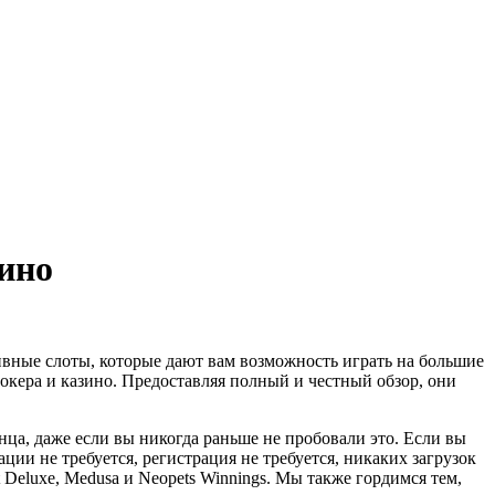
зино
сивные слоты, которые дают вам возможность играть на большие
окера и казино. Предоставляя полный и честный обзор, они
ца, даже если вы никогда раньше не пробовали это. Если вы
ции не требуется, регистрация не требуется, никаких загрузок
t Deluxe, Medusa и Neopets Winnings. Мы также гордимся тем,