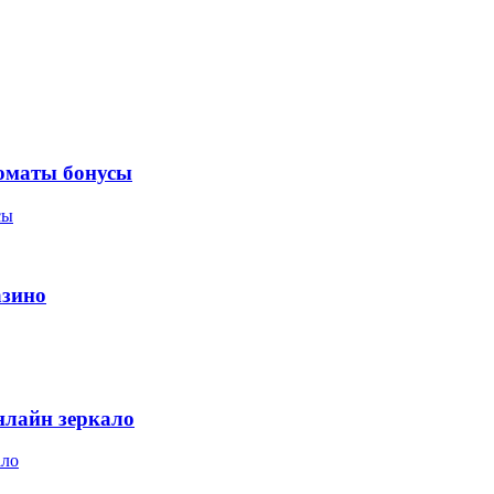
томаты бонусы
азино
онлайн зеркало