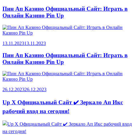
Пин Ап Казино Официальный Сайт: Играть в
Онлайн Казино Pin Up
13.11.2023
13.11.2023
Пин Ап Казино Официальный Сайт: Играть в
Онлайн Казино Pin Up
26.12.2023
26.12.2023
Up X Официальный Сайт ✔️ Зеркало Ап Икс
рабочий вход на сегодня!