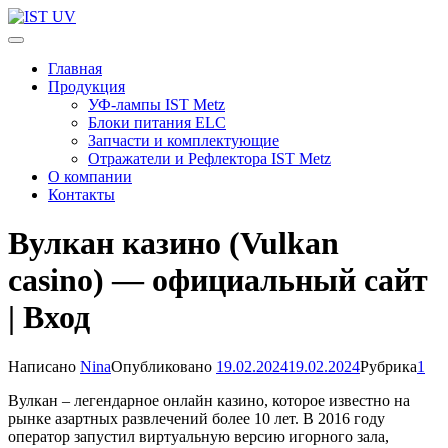
Перейти
к
IST UV
Профессиональные УФ технологии
содержимому
Главная
(нажмите
Продукция
Enter)
УФ-лампы IST Metz
Блоки питания ELC
Запчасти и комплектующие
Отражатели и Рефлектора IST Metz
О компании
Контакты
Вулкан казино (Vulkan
casino) — официальный сайт
| Вход
Написано
Nina
Опубликовано
19.02.2024
19.02.2024
Рубрика
1
Вулкан – легендарное онлайн казино, которое известно на
рынке азартных развлечений более 10 лет. В 2016 году
оператор запустил виртуальную версию игорного зала,