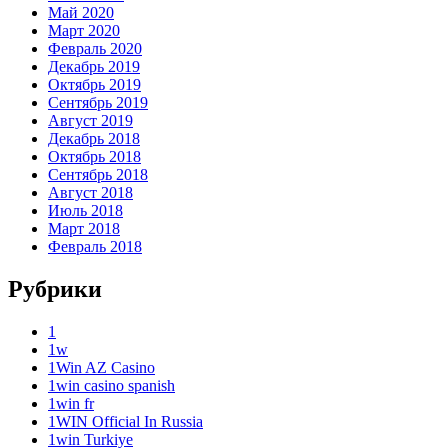
Май 2020
Март 2020
Февраль 2020
Декабрь 2019
Октябрь 2019
Сентябрь 2019
Август 2019
Декабрь 2018
Октябрь 2018
Сентябрь 2018
Август 2018
Июль 2018
Март 2018
Февраль 2018
Рубрики
1
1w
1Win AZ Casino
1win casino spanish
1win fr
1WIN Official In Russia
1win Turkiye