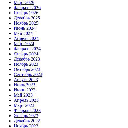
Март 2026
Февраль 2026
Январь 2026
Декабрь 2025
Ноябрь 2025
Июнь 2024
Май 2024
Апрель 2024
Март 2024
Февраль 2024
Январь 2024
Декабрь 2023
Ноябрь 2023
Октябрь 2023
Сентябрь 2023
Август 2023
Июль 2023
Июнь 2023
Май 2023
Апрель 2023
Март 2023
Февраль 2023
Январь 2023
Декабрь 2022
Ноябрь 2022