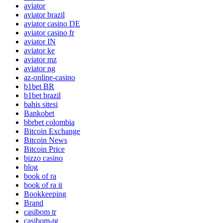
aviator
aviator brazil
aviator casino DE
aviator casino fr
aviator IN
aviator ke
aviator mz
aviator ng
az-online-casino
b1bet BR
b1bet brazil
bahis sitesi
Bankobet
bbrbet colombia
Bitcoin Exchange
Bitcoin News
Bitcoin Price
bizzo casino
blog
book of ra
book of ra it
Bookkeeping
Brand
casibom tr
casibom-tg