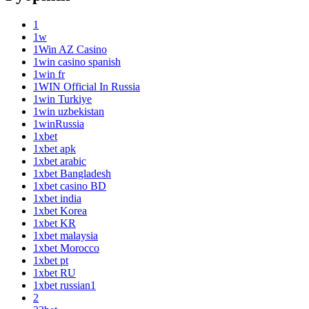
1
1w
1Win AZ Casino
1win casino spanish
1win fr
1WIN Official In Russia
1win Turkiye
1win uzbekistan
1winRussia
1xbet
1xbet apk
1xbet arabic
1xbet Bangladesh
1xbet casino BD
1xbet india
1xbet Korea
1xbet KR
1xbet malaysia
1xbet Morocco
1xbet pt
1xbet RU
1xbet russian1
2