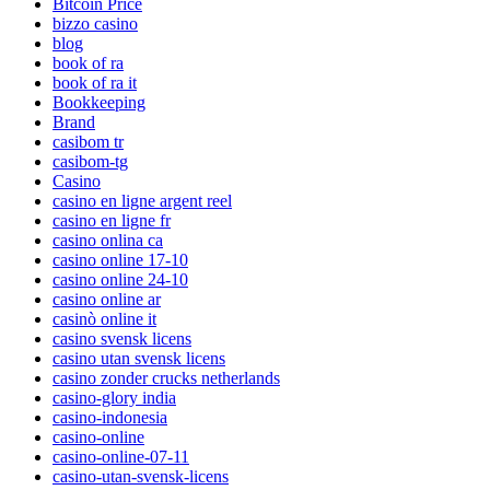
Bitcoin Price
bizzo casino
blog
book of ra
book of ra it
Bookkeeping
Brand
casibom tr
casibom-tg
Casino
casino en ligne argent reel
casino en ligne fr
casino onlina ca
casino online 17-10
casino online 24-10
casino online ar
casinò online it
casino svensk licens
casino utan svensk licens
casino zonder crucks netherlands
casino-glory india
casino-indonesia
casino-online
casino-online-07-11
casino-utan-svensk-licens