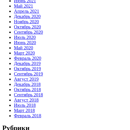
Июнь 2021
Май 2021
Апрель 2021
Декабрь 2020
Ноябрь 2020
Октябрь 2020
Сентябрь 2020
Июль 2020
Июнь 2020
Май 2020
Март 2020
Февраль 2020
Декабрь 2019
Октябрь 2019
Сентябрь 2019
Август 2019
Декабрь 2018
Октябрь 2018
Сентябрь 2018
Август 2018
Июль 2018
Март 2018
Февраль 2018
Рубрики