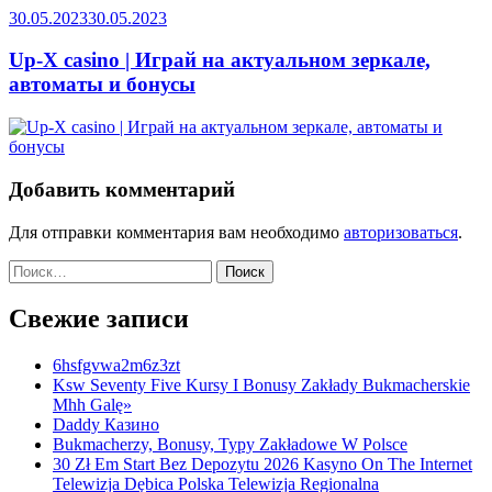
30.05.2023
30.05.2023
Up-X casino | Играй на актуальном зеркале,
автоматы и бонусы
Добавить комментарий
Для отправки комментария вам необходимо
авторизоваться
.
Найти:
Свежие записи
6hsfgvwa2m6z3zt
Ksw Seventy Five Kursy I Bonusy Zakłady Bukmacherskie
Mhh Galę»
Daddy Казино
Bukmacherzy, Bonusy, Typy Zakładowe W Polsce
30 Zł Em Start Bez Depozytu 2026 Kasyno On The Internet
Telewizja Dębica Polska Telewizja Regionalna