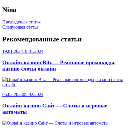
Nina
Навигация
Предыдущая статья
Следующая статья
по
записям
Рекомендованные статьи
19.01.2024
19.01.2024
Онлайн-казино Bitz — Реальные промокоды,
казино слоты онлайн
05.02.2024
05.02.2024
Онлайн казино Сайт — Слоты и игровые
автоматы