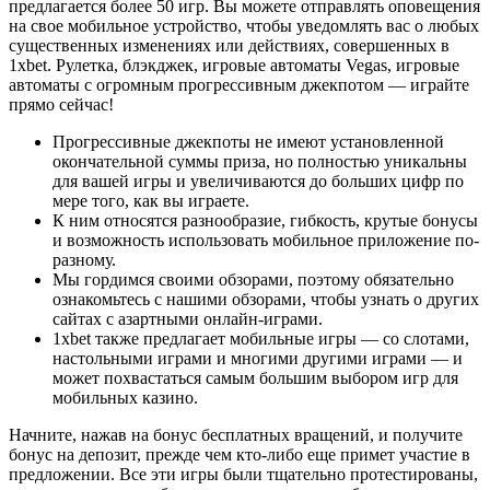
предлагается более 50 игр. Вы можете отправлять оповещения
на свое мобильное устройство, чтобы уведомлять вас о любых
существенных изменениях или действиях, совершенных в
1xbet. Рулетка, блэкджек, игровые автоматы Vegas, игровые
автоматы с огромным прогрессивным джекпотом — играйте
прямо сейчас!
Прогрессивные джекпоты не имеют установленной
окончательной суммы приза, но полностью уникальны
для вашей игры и увеличиваются до больших цифр по
мере того, как вы играете.
К ним относятся разнообразие, гибкость, крутые бонусы
и возможность использовать мобильное приложение по-
разному.
Мы гордимся своими обзорами, поэтому обязательно
ознакомьтесь с нашими обзорами, чтобы узнать о других
сайтах с азартными онлайн-играми.
1xbet также предлагает мобильные игры — со слотами,
настольными играми и многими другими играми — и
может похвастаться самым большим выбором игр для
мобильных казино.
Начните, нажав на бонус бесплатных вращений, и получите
бонус на депозит, прежде чем кто-либо еще примет участие в
предложении. Все эти игры были тщательно протестированы,