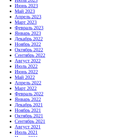
Июль 2023
Июнь 2023
Май 2023
Апрель 2023
Март 2023
Февраль 2023
Январь 2023
Декабрь 2022
Ноябрь 2022
Октябрь 2022
Сентябрь 2022
Август 2022
Июль 2022
Июнь 2022
Май 2022
Апрель 2022
Март 2022
Февраль 2022
Январь 2022
Декабрь 2021
Ноябрь 2021
Октябрь 2021
Сентябрь 2021
Август 2021
Июль 2021