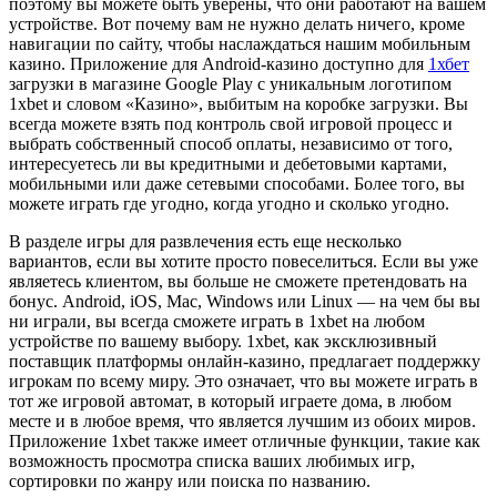
поэтому вы можете быть уверены, что они работают на вашем
устройстве. Вот почему вам не нужно делать ничего, кроме
навигации по сайту, чтобы наслаждаться нашим мобильным
казино. Приложение для Android-казино доступно для
1хбет
загрузки в магазине Google Play с уникальным логотипом
1xbet и словом «Казино», выбитым на коробке загрузки. Вы
всегда можете взять под контроль свой игровой процесс и
выбрать собственный способ оплаты, независимо от того,
интересуетесь ли вы кредитными и дебетовыми картами,
мобильными или даже сетевыми способами. Более того, вы
можете играть где угодно, когда угодно и сколько угодно.
В разделе игры для развлечения есть еще несколько
вариантов, если вы хотите просто повеселиться. Если вы уже
являетесь клиентом, вы больше не сможете претендовать на
бонус. Android, iOS, Mac, Windows или Linux — на чем бы вы
ни играли, вы всегда сможете играть в 1xbet на любом
устройстве по вашему выбору. 1xbet, как эксклюзивный
поставщик платформы онлайн-казино, предлагает поддержку
игрокам по всему миру. Это означает, что вы можете играть в
тот же игровой автомат, в который играете дома, в любом
месте и в любое время, что является лучшим из обоих миров.
Приложение 1xbet также имеет отличные функции, такие как
возможность просмотра списка ваших любимых игр,
сортировки по жанру или поиска по названию.