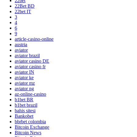
22bet
22Bet BD
22bet IT
3
4
6
9
article-casino-online
austria
aviator
aviator brazil
aviator casino DE
aviator casino fr
aviator IN
aviator ke
aviator mz
aviator ng
az-online-casino
b1bet BR
b1bet brazil
bahis sitesi
Bankobet
bbrbet colombia
Bitcoin Exchange
Bitcoin News