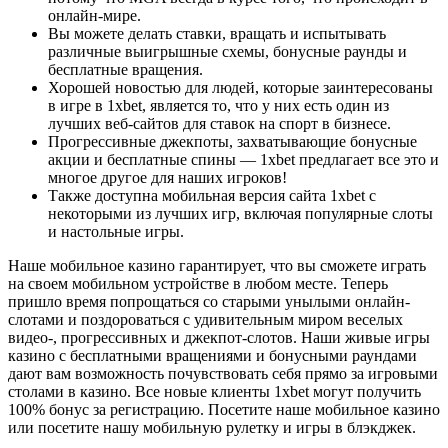
онлайн-мире.
Вы можете делать ставки, вращать и испытывать
различные выигрышные схемы, бонусные раунды и
бесплатные вращения.
Хорошей новостью для людей, которые заинтересованы
в игре в 1xbet, является то, что у них есть один из
лучших веб-сайтов для ставок на спорт в бизнесе.
Прогрессивные джекпоты, захватывающие бонусные
акции и бесплатные спины — 1xbet предлагает все это и
многое другое для наших игроков!
Также доступна мобильная версия сайта 1xbet с
некоторыми из лучших игр, включая популярные слоты
и настольные игры.
Наше мобильное казино гарантирует, что вы сможете играть
на своем мобильном устройстве в любом месте. Теперь
пришло время попрощаться со старыми унылыми онлайн-
слотами и поздороваться с удивительным миром веселых
видео-, прогрессивных и джекпот-слотов. Наши живые игры
казино с бесплатными вращениями и бонусными раундами
дают вам возможность почувствовать себя прямо за игровыми
столами в казино. Все новые клиенты 1xbet могут получить
100% бонус за регистрацию. Посетите наше мобильное казино
или посетите нашу мобильную рулетку и игры в блэкджек.