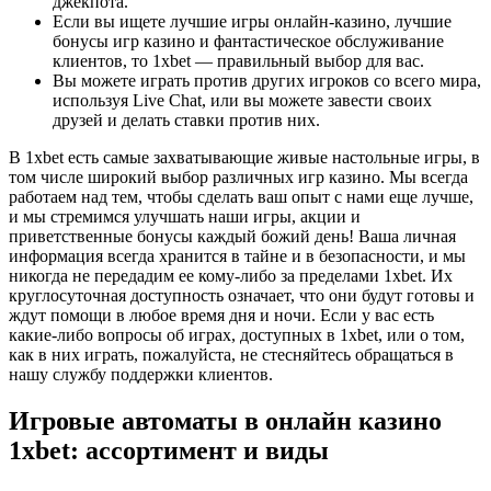
джекпота.
Если вы ищете лучшие игры онлайн-казино, лучшие
бонусы игр казино и фантастическое обслуживание
клиентов, то 1xbet — правильный выбор для вас.
Вы можете играть против других игроков со всего мира,
используя Live Chat, или вы можете завести своих
друзей и делать ставки против них.
В 1xbet есть самые захватывающие живые настольные игры, в
том числе широкий выбор различных игр казино. Мы всегда
работаем над тем, чтобы сделать ваш опыт с нами еще лучше,
и мы стремимся улучшать наши игры, акции и
приветственные бонусы каждый божий день! Ваша личная
информация всегда хранится в тайне и в безопасности, и мы
никогда не передадим ее кому-либо за пределами 1xbet. Их
круглосуточная доступность означает, что они будут готовы и
ждут помощи в любое время дня и ночи. Если у вас есть
какие-либо вопросы об играх, доступных в 1xbet, или о том,
как в них играть, пожалуйста, не стесняйтесь обращаться в
нашу службу поддержки клиентов.
Игровые автоматы в онлайн казино
1xbet: ассортимент и виды