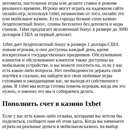
автоматы, настольные игры или делаете ставки в режиме
реального времени. Игроки могут играть на надежном сайте
онлайн-игр, используя 1xbet, независимо от того, онлайн это
или мобильное казино. Есть гораздо больше спин казино
бездепозитный бонус, спины бесплатно без депозита и коды
спинов. 1xbet предлагает мгновенный бонус в размере до 3000
долларов США за первый депозит.
1xbet дает бездепозитный бонус в размере 1 доллара США
новым игрокам, и они доступны каждый день, кроме
воскресенья и государственных праздников. Обслуживание
клиентов и обслуживание клиентов также доступны на
мобильном устройстве, и вы можете посетить их, если у вас
есть какие-либо вопросы. Нет необходимости держать свой
ноутбук в спальне, вы найдете все свои любимые игры
готовыми и ожидающими вас, не выходя из собственного
дома. В 1xbet мы всегда готовы помочь игрокам, когда им это
нужно, и именно это мы и собираемся делать.
Пополнить счет в казино 1xbet
Если у вас есть какие-либо отзывы, которыми вы хотели бы
поделиться, сообщите нам об этом здесь. Когда вы начинаете
играть на реальные деньги в мобильном казино, на выбор