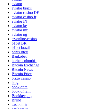
aviator
aviator brazil
aviator casino DE
aviator casino fr
aviator IN
aviator ke
aviator mz
aviator ng
az-online-casino
b1bet BR
b1bet brazil
bahis sitesi
Bankobet
bbrbet colombia
Bitcoin Exchange
Bitcoin News
Bitcoin Price
bizzo casino
blog
book of ra
book of ra it
Bookkeeping
Brand
casibom tr
casibom-tg