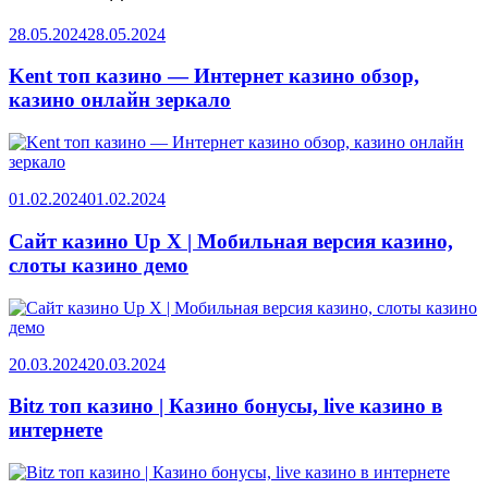
28.05.2024
28.05.2024
Kent топ казино — Интернет казино обзор,
казино онлайн зеркало
01.02.2024
01.02.2024
Сайт казино Up X | Мобильная версия казино,
слоты казино демо
20.03.2024
20.03.2024
Bitz топ казино | Казино бонусы, live казино в
интернете