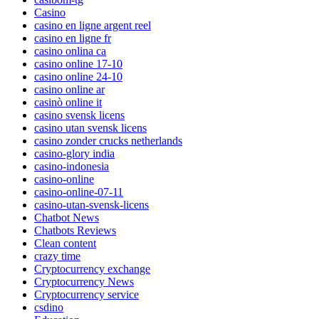
Casino
casino en ligne argent reel
casino en ligne fr
casino onlina ca
casino online 17-10
casino online 24-10
casino online ar
casinò online it
casino svensk licens
casino utan svensk licens
casino zonder crucks netherlands
casino-glory india
casino-indonesia
casino-online
casino-online-07-11
casino-utan-svensk-licens
Chatbot News
Chatbots Reviews
Clean content
crazy time
Cryptocurrency exchange
Cryptocurrency News
Cryptocurrency service
csdino