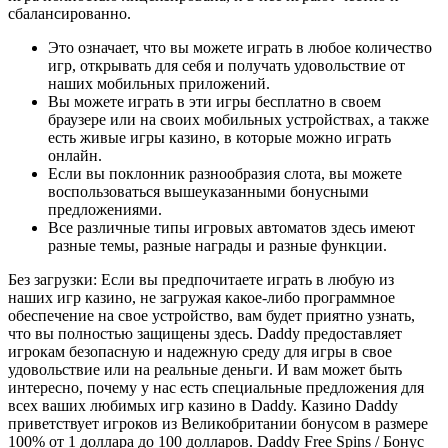
сбалансированно.
Это означает, что вы можете играть в любое количество
игр, открывать для себя и получать удовольствие от
наших мобильных приложений.
Вы можете играть в эти игры бесплатно в своем
браузере или на своих мобильных устройствах, а также
есть живые игры казино, в которые можно играть
онлайн.
Если вы поклонник разнообразия слота, вы можете
воспользоваться вышеуказанными бонусными
предложениями.
Все различные типы игровых автоматов здесь имеют
разные темы, разные награды и разные функции.
Без загрузки: Если вы предпочитаете играть в любую из
наших игр казино, не загружая какое-либо программное
обеспечение на свое устройство, вам будет приятно узнать,
что вы полностью защищены здесь. Daddy предоставляет
игрокам безопасную и надежную среду для игры в свое
удовольствие или на реальные деньги. И вам может быть
интересно, почему у нас есть специальные предложения для
всех ваших любимых игр казино в Daddy. Казино Daddy
приветствует игроков из Великобритании бонусом в размере
100% от 1 доллара до 100 долларов. Daddy Free Spins / Бонус