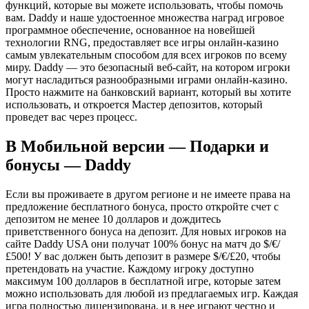
функций, которые вы можете использовать, чтобы помочь
вам. Daddy и наше удостоенное множества наград игровое
программное обеспечение, основанное на новейшей
технологии RNG, предоставляет все игры онлайн-казино
самым увлекательным способом для всех игроков по всему
миру. Daddy — это безопасный веб-сайт, на котором игроки
могут насладиться разнообразными играми онлайн-казино.
Просто нажмите на банковский вариант, который вы хотите
использовать, и откроется Мастер депозитов, который
проведет вас через процесс.
В Мобильной версии — Подарки и
бонусы — Daddy
Если вы проживаете в другом регионе и не имеете права на
предложение бесплатного бонуса, просто откройте счет с
депозитом не менее 10 долларов и дождитесь
приветственного бонуса на депозит. Для новых игроков на
сайте Daddy USA они получат 100% бонус на матч до $/€/
£500! У вас должен быть депозит в размере $/€/£20, чтобы
претендовать на участие. Каждому игроку доступно
максимум 100 долларов в бесплатной игре, которые затем
можно использовать для любой из предлагаемых игр. Каждая
игра полностью лицензирована, и в нее играют честно и