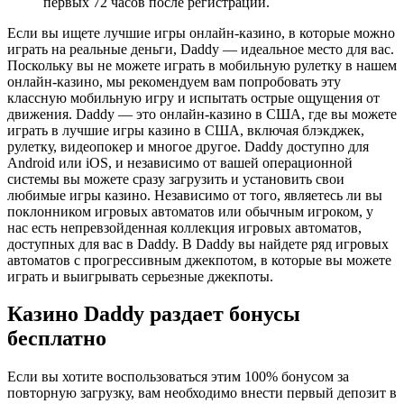
первых 72 часов после регистрации.
Если вы ищете лучшие игры онлайн-казино, в которые можно
играть на реальные деньги, Daddy — идеальное место для вас.
Поскольку вы не можете играть в мобильную рулетку в нашем
онлайн-казино, мы рекомендуем вам попробовать эту
классную мобильную игру и испытать острые ощущения от
движения. Daddy — это онлайн-казино в США, где вы можете
играть в лучшие игры казино в США, включая блэкджек,
рулетку, видеопокер и многое другое. Daddy доступно для
Android или iOS, и независимо от вашей операционной
системы вы можете сразу загрузить и установить свои
любимые игры казино. Независимо от того, являетесь ли вы
поклонником игровых автоматов или обычным игроком, у
нас есть непревзойденная коллекция игровых автоматов,
доступных для вас в Daddy. В Daddy вы найдете ряд игровых
автоматов с прогрессивным джекпотом, в которые вы можете
играть и выигрывать серьезные джекпоты.
Казино Daddy раздает бонусы
бесплатно
Если вы хотите воспользоваться этим 100% бонусом за
повторную загрузку, вам необходимо внести первый депозит в