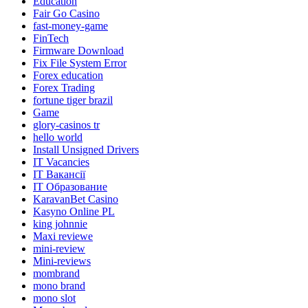
Education
Fair Go Casino
fast-money-game
FinTech
Firmware Download
Fix File System Error
Forex education
Forex Trading
fortune tiger brazil
Game
glory-casinos tr
hello world
Install Unsigned Drivers
IT Vacancies
IT Вакансії
IT Образование
KaravanBet Casino
Kasyno Online PL
king johnnie
Maxi reviewe
mini-review
Mini-reviews
mombrand
mono brand
mono slot