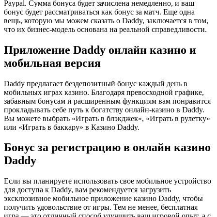
Paypal. Сумма бонуса будет зачислена немедленно, и ваш
бонус будет рассматриваться как бонус за матч. Еще одна
вещь, которую мы можем сказать о Daddy, заключается в том,
что их бизнес-модель основана на реальной справедливости.
Приложение Daddy онлайн казино и
мобильная версия
Daddy предлагает бездепозитный бонус каждый день в
мобильных играх казино. Благодаря превосходной графике,
забавным бонусам и расширенным функциям вам понравится
прокладывать себе путь к богатству онлайн-казино в Daddy.
Вы можете выбрать «Играть в блэкджек», «Играть в рулетку»
или «Играть в баккару» в Казино Daddy.
Бонус за регистрацию в онлайн казино
Daddy
Если вы планируете использовать свое мобильное устройство
для доступа к Daddy, вам рекомендуется загрузить
эксклюзивное мобильное приложение казино Daddy, чтобы
получить удовольствие от игры. Тем не менее, бесплатная
игра — это отличный способ улучшить ваш игровой опыт, а с