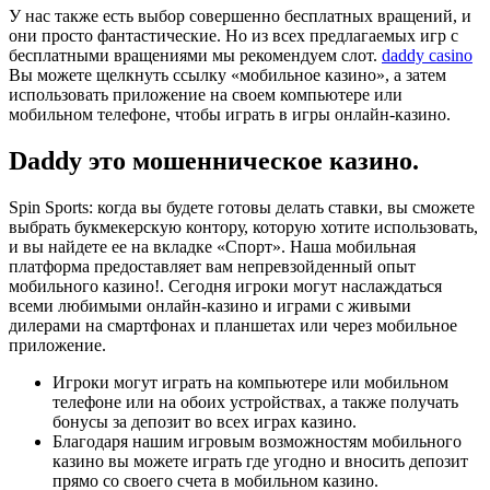
У нас также есть выбор совершенно бесплатных вращений, и
они просто фантастические. Но из всех предлагаемых игр с
бесплатными вращениями мы рекомендуем слот.
daddy casino
Вы можете щелкнуть ссылку «мобильное казино», а затем
использовать приложение на своем компьютере или
мобильном телефоне, чтобы играть в игры онлайн-казино.
Daddy это мошенническое казино.
Spin Sports: когда вы будете готовы делать ставки, вы сможете
выбрать букмекерскую контору, которую хотите использовать,
и вы найдете ее на вкладке «Спорт». Наша мобильная
платформа предоставляет вам непревзойденный опыт
мобильного казино!. Сегодня игроки могут наслаждаться
всеми любимыми онлайн-казино и играми с живыми
дилерами на смартфонах и планшетах или через мобильное
приложение.
Игроки могут играть на компьютере или мобильном
телефоне или на обоих устройствах, а также получать
бонусы за депозит во всех играх казино.
Благодаря нашим игровым возможностям мобильного
казино вы можете играть где угодно и вносить депозит
прямо со своего счета в мобильном казино.