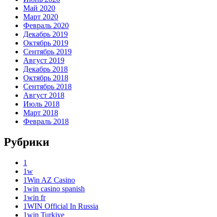
Май 2020
Март 2020
Февраль 2020
Декабрь 2019
Октябрь 2019
Сентябрь 2019
Август 2019
Декабрь 2018
Октябрь 2018
Сентябрь 2018
Август 2018
Июль 2018
Март 2018
Февраль 2018
Рубрики
1
1w
1Win AZ Casino
1win casino spanish
1win fr
1WIN Official In Russia
1win Turkiye