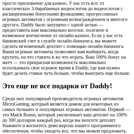
просто приложение для казино. У нас есть все: от
классических 3-барабанных видеослотов до видеослотов с
расширенными бонусными функциями, прогрессивных
игровых автоматов с огромным вознаграждением и многого
другого. Daddy было запущено с одной целью —
предоставить вам максимально веселое, полезное и
возможное впечатление от онлайн-казино. Если у вас есть
банковский счет в службе онлайн-банкинга, вы можете
сделать мгновенный депозит с помощью онлайн-банкинга.
Ваши игровые автоматы позволяют вам выбирать, когда
крутить, на что ставить и во что играть. Ваш 100% бонус на
матч — это прекрасная возможность максимально
использовать свое игровое время в Daddy, где вам нужно
будет делать ставки чуть больше, чтобы выиграть еще больше.
Это еще не все подарки от Daddy!
Среди них популярный производитель игровых автоматов
MicroGaming, который является домом для некоторых из
самых больших и популярных игровых автоматов. Первый —
это Match Bonus, который увеличивает ваш депозит на 100%
до 300 долларов каждый раз, когда вы вносите депозит.
Нажмите и коснитесь демо-версии нашего программного
обеспечения, чтобы увидеть все, что мы можем предложить.