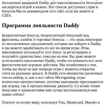
бесплатных вращений Daddy дает вам возможность бесплатно
насладиться игрой в казино. Вот список доступных стран и
бонусов:Мы не рекомендуем этот сайт, если вы живете в
США.
Программа лояльности Daddy
Бездепозитные бонусы, бездепозитный бонусный код,
фриспины, кэшбэк и торговые бонусы — это лишь некоторые
из эксклюзивных предложений, которые вы найдете в Daddy,
и вы можете зарабатывать их все во время игры. Итак,
максимально используйте этот бонус за регистрацию и
получайте удовольствие, пока вы на нем. Вы даже можете
использовать приложение Daddy, чтобы отслеживать все свои
фантастические игровые действия. Мы позаботимся о том,
чтобы вы были на шаг впереди игры с момента открытия
счета на реальные деньги. В Daddy есть множество различных
тем на выбор, и, как и все сайты Microgaming, игры
полностью прогрессивные, поэтому выигрыши присуждаются
как игроку, так и прогрессивному джекпоту. Со всеми этими
бонусами и привилегиями вам лучше воспользоваться ими
прямо сейчас!
Платите по всему миру, используя Visa, Mastercard, Maestro и