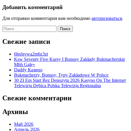
Добавить комментарий
Для отправки комментария вам необходимо
авторизоваться
.
Найти:
Свежие записи
6hsfgvwa2m6z3zt
Ksw Seventy Five Kursy I Bonusy Zakłady Bukmacherskie
Mhh Galę»
Daddy Казино
Bukmacherzy, Bonusy, Typy Zakładowe W Polsce
30 Zł Em Start Bez Depozytu 2026 Kasyno On The Internet
Telewizja Dębica Polska Telewizja Regionalna
Свежие комментарии
Архивы
Май 2026
Апрель 2026