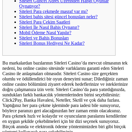
Siteleri Güncel Adres Üzerinden Hangi Oyunlar
Oynatıyor?
Siteleri Para çekmede masraf var mı?
Siteleri bahis sitesi güncel bonusları neler?
Siteleri Para Çekim Saatleri
Siteleri İle Nasıl Bahis Oynanır?
Mobil Ödeme Nasıl Yapılır?
Siteleri ve Bahis Bonusları
Siteleri Bonus Hediyesi Ne Kadar?
Bu markalardan bazılarının Siteleri Casino’da mevcut olmasının tek
nedeni, bu online casino sitesinde varlıklarını garanti eden Siteleri
Casino ile anlaşmaları olmasıdır. Siteleri Casino size gerçekten
olumlu ve ödüllendirici bir oyun deneyimi sunar; Dilediğiniz zaman
online casino bölümünü ziyaret ederek hedeflerinize ve isteklerinize
doğru çalışmanıza izin verir. Siteleri Casino’da para yatırdığınızda,
sundukları farklı bankacılık yöntemlerinden birini seçebilirsiniz:
Click2Pay, Banka Havalesi, Neteller, Skrill ve çok daha fazlası.
Yaptığınız her para çekme işleminde para iadesi bile sunuyoruz,
böylece paranızı geri alacağınızdan her zaman emin olacaksınız.
Para çekmek hızlı ve kolaydır ve oyuncuların paralarını kendilerine
en uygun şekilde çekebilmeleri için bir dizi seçenek sunuyoruz.
Birçok anında ve elektronik ödeme yöntemimizden biri gibi birçok
yöntemi kullanarak para çekebilirsiniz.