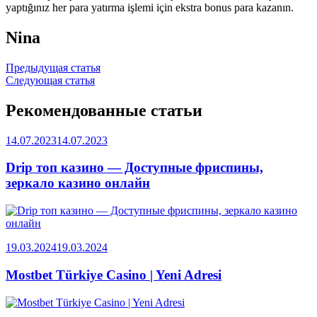
yaptığınız her para yatırma işlemi için ekstra bonus para kazanın.
Nina
Навигация
Предыдущая статья
Следующая статья
по
записям
Рекомендованные статьи
14.07.2023
14.07.2023
Drip топ казино — Доступные фриспины,
зеркало казино онлайн
19.03.2024
19.03.2024
Mostbet Türkiye Casino | Yeni Adresi