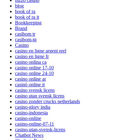
bizzo casino
blog
book of ra
book of ra it
Bookkeeping
Brand
casibom tr
casibom-tg
Casino
casino en ligne argent reel
casino en ligne fr
casino onlina ca
casino online 17-10
casino online 24-10
casino online ar
casinò online it
casino svensk licens
casino utan svensk licens
casino zonder crucks netherlands
casino-glory india
casino-indonesia
casino-online
casino-online-07-11
casino-utan-svensk-licens
Chatbot News