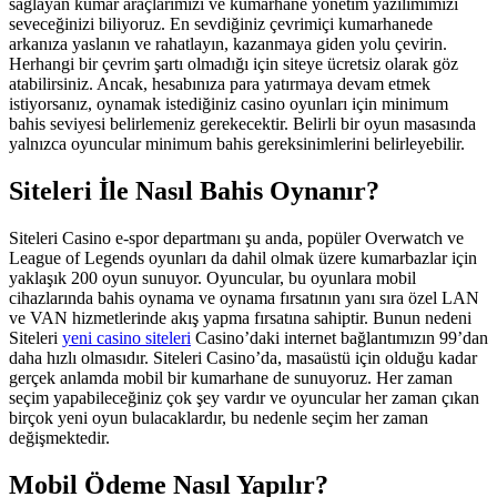
sağlayan kumar araçlarımızı ve kumarhane yönetim yazılımımızı
seveceğinizi biliyoruz. En sevdiğiniz çevrimiçi kumarhanede
arkanıza yaslanın ve rahatlayın, kazanmaya giden yolu çevirin.
Herhangi bir çevrim şartı olmadığı için siteye ücretsiz olarak göz
atabilirsiniz. Ancak, hesabınıza para yatırmaya devam etmek
istiyorsanız, oynamak istediğiniz casino oyunları için minimum
bahis seviyesi belirlemeniz gerekecektir. Belirli bir oyun masasında
yalnızca oyuncular minimum bahis gereksinimlerini belirleyebilir.
Siteleri İle Nasıl Bahis Oynanır?
Siteleri Casino e-spor departmanı şu anda, popüler Overwatch ve
League of Legends oyunları da dahil olmak üzere kumarbazlar için
yaklaşık 200 oyun sunuyor. Oyuncular, bu oyunlara mobil
cihazlarında bahis oynama ve oynama fırsatının yanı sıra özel LAN
ve VAN hizmetlerinde akış yapma fırsatına sahiptir. Bunun nedeni
Siteleri
yeni casino siteleri
Casino’daki internet bağlantımızın 99’dan
daha hızlı olmasıdır. Siteleri Casino’da, masaüstü için olduğu kadar
gerçek anlamda mobil bir kumarhane de sunuyoruz. Her zaman
seçim yapabileceğiniz çok şey vardır ve oyuncular her zaman çıkan
birçok yeni oyun bulacaklardır, bu nedenle seçim her zaman
değişmektedir.
Mobil Ödeme Nasıl Yapılır?