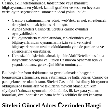
Casino, akıllı telefonunuzda, tabletinizde veya masaüstü
bilgisayarınızda en yüksek kaliteli grafikler ve sesle en heyecan
verici oyun seçeneklerini sunmanın ideal yolunu buldu.
Casino yazılımımızın her yönü, web’deki en net, en eğlenceli
deneyimi sunmak için tasarlanmıştır.
Ayrıca Siteleri Casino’da ücretsiz casino oyunları
oynayabilirsiniz.
Bu, oyuncuların telefonlarından, tabletlerinden veya
bilgisayarlarından oynamalarına izin verir ve kişisel
bilgisayarlarından uzakta olduklarında yine de paralarına ve
eğlencelerine erişebilirler.
Ücretsiz dönüşlerinizi almak için bir Aktif Neteller hesabına
ihtiyacınız olacağını ve Siteleri Casino’da oynamak için 21
yaşında olmanız gerektiğini lütfen unutmayın.
Bu, başka bir form doldurmanıza gerek kalmadan hoşgeldin
bonusunuzu artırmanıza, para yatırmanıza ve hatta Siteleri Casino’da
para çekmenize olanak tanır. Siteleri Casino’da üst düzey bir oyuncu
olduğunuzda bonusların ve tekliflerin mevcut olmadığını kim
söylüyor? Yalnızca oyuncular bölümümüz, ilk kez para yatırma
bonusları, özel bonuslar ve hatta haftalık teklifler ile sizi kapsıyor.
Siteleri Güncel Adres Üzerinden Hangi