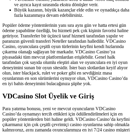
ve ayrıca kayıt sırasında ekstra dönüşler verir.
Büyük kazanın, büyük kazançlar elde edin ve oynadıkça daha
fazla kazanmaya devam edebilirsiniz.
Popüler ödeme yöntemlerinin yanı sıra aynı gün ve hatta ertesi gün
ödeme yapabilme özelliği, bu hizmeti pek çok kişinin favorisi haline
getiriyor. Transferler bir üçüncü taraf hizmeti tarafından yapılır ve
paranızın güvenli transferi Neteller tarafından halledilir. VDCasino
Casino, oyunculara çeşitli oyun türlerinin keyfini kendi hızlarında
çıkarma olanağı sağlayan bir markadır. VDCasino Casino’ya
piyasadaki tüm mevcut platformlardan erişilebilir. Genel halk
tarafından çok sayıda olumlu eleştiri alan ve oyunculara en iyi oyun
deneyimini sunan bir oyun sitesidir. İster bazı slotlardan keyif alıyor
olun, ister blackjack, rulet ve poker gibi en sevdiğiniz masa
oyunlarının en son sürümlerini oynuyor olun, VDCasino Casino’da
en iyi bahis deneyimini bulacağınıza şüphe yok.
VDCasino Slot Üyelik ve Giriş
Para yatırma bonusu, yeni ve mevcut oyuncuların VDCasino
Casino’da oynamayı tercih ettikleri için ödüllendirilmeleri için en
popüler yöntemlerden biri haline geldi. VDCasino Casino’da keyfini
çıkarmanız için çok çeşitli çevrimiçi casino oyunlarına sahip olmakla
kalmıyoruz, aynı zamanda oyuncularımıza en iyi 7/24 casino müşteri