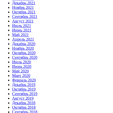
Декабрь 2021
Ноябрь 2021
Октябрь 2021
Сентябрь 2021
Август 2021
Июль 2021
Июнь 2021
Май 2021
Апрель 2021
Декабрь 2020
Ноябрь 2020
Октябрь 2020
Сентябрь 2020
Июль 2020
Июнь 2020
Май 2020
Март 2020
Февраль 2020
Декабрь 2019
Октябрь 2019
Сентябрь 2019
Август 2019
Декабрь 2018
Октябрь 2018
Сентябрь 2018