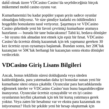
dahil olmak üzere VDCasino Casino’da seçebileceğiniz birçok
mükemmel mobil casino oyunu var.
Kumarhanemizi bu kadar popüler yapan şeyin sadece oyunlar
olmadığını biliyoruz. Ve size şimdiye kadarki en ödüllendirici
hoşgeldin bonuslarını nasıl veriyoruz. Şaşırmaya ve VDCasino
Casino şirketinde yeni bir favori çevrimiçi kumarhane aramaya
hazırlanın — burada bir tane bulacaksınız! Tabii ki, bedava dönüşler
– bir oyunu risk almadan test etmek için eşsiz bir fırsat. VDCasino
Casino’da ücretsiz dönüş kazanmak için tek yapmanız gereken 30
kez ücretsiz oyun oynamaya başlamak. Bundan sonra, her 20€’luk
kazançtan ve 50€’luk herhangi bir kazançtan sonra ekstra dönüşler
verilecektir.
VDCasino Giriş Lisans Bilgileri
Ancak, bonus teklifinin süresi dolduğunda veya siteden
kaldırıldığında, para yatırmadan daha iyi bonuslar sunan yeni bir
kumarhane sitesi ortaya çıkabilir. Oyuncular para harcadıklarında
eğlenmek isterler ve VDCasino Casino’nun bunu başarabileceğine
inanıyoruz. Oyuncular ücretsiz oynayabilir ve en iyi casino
oyunlarının keyfini çıkarmak için tek bir kuruş yatırmaya gerek
yoktur. Veya zaten bir hesabınız var ve ekstra para kazanmak mı
istiyorsunuz? Hızlı bir şekilde yeni bir hesap oluşturmak için