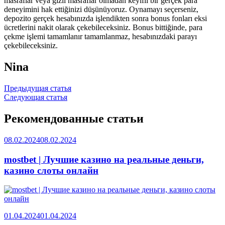
masraflar veya gizli masraflar olmadan keyifli bir gerçek para
deneyimini hak ettiğinizi düşünüyoruz. Oynamayı seçerseniz,
depozito gerçek hesabınızda işlendikten sonra bonus fonları eksi
ücretlerini nakit olarak çekebileceksiniz. Bonus bittiğinde, para
çekme işlemi tamamlanır tamamlanmaz, hesabınızdaki parayı
çekebileceksiniz.
Nina
Навигация
Предыдущая статья
Следующая статья
по
записям
Рекомендованные статьи
08.02.2024
08.02.2024
mostbet | Лучшие казино на реальные деньги,
казино слоты онлайн
01.04.2024
01.04.2024