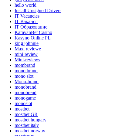
hello world
Install Unsigned Drivers
IT Vacancies
IT Вакансії
IT Образование
KaravanBet Casino
Kasyno Online PL
king johnnie
Maxi reviewe
mini-review
Mini-reviews
mombrand
mono brand
mono slot
Mono-brand
monobrand
monobrend
monogame
monoslot
mostbet
mostbet GR
mostbet hungary
mostbet italy
mostbet norway