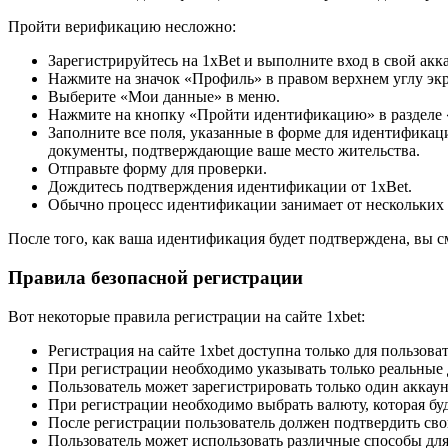
Пройти верификацию несложно:
Зарегистрируйтесь на 1xBet и выполните вход в свой акка
Нажмите на значок «Профиль» в правом верхнем углу экр
Выберите «Мои данные» в меню.
Нажмите на кнопку «Пройти идентификацию» в разделе
Заполните все поля, указанные в форме для идентификац
документы, подтверждающие ваше место жительства.
Отправьте форму для проверки.
Дождитесь подтверждения идентификации от 1xBet.
Обычно процесс идентификации занимает от нескольких 
После того, как ваша идентификация будет подтверждена, вы 
Правила безопасной регистрации
Вот некоторые правила регистрации на сайте 1xbet:
Регистрация на сайте 1xbet доступна только для пользова
При регистрации необходимо указывать только реальные д
Пользователь может зарегистрировать только один аккаун
При регистрации необходимо выбрать валюту, которая буд
После регистрации пользователь должен подтвердить свой
Пользователь может использовать различные способы для