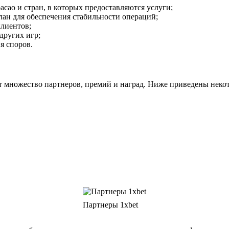
сао и стран, в которых предоставляются услуги;
ан для обеспечения стабильности операций;
клиентов;
других игр;
я споров.
 множество партнеров, премий и наград. Ниже приведены некот
Партнеры 1xbet