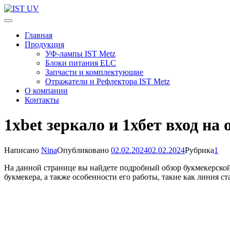
Перейти
к
IST UV
Профессиональные УФ технологии
содержимому
Главная
(нажмите
Продукция
Enter)
УФ-лампы IST Metz
Блоки питания ELC
Запчасти и комплектующие
Отражатели и Рефлектора IST Metz
О компании
Контакты
1xbet зеркало и 1хбет вход н
Написано
Nina
Опубликовано
02.02.2024
02.02.2024
Рубрика
1
На данной странице вы найдете подробный обзор букмекерской
букмекера, а также особенности его работы, такие как линия 