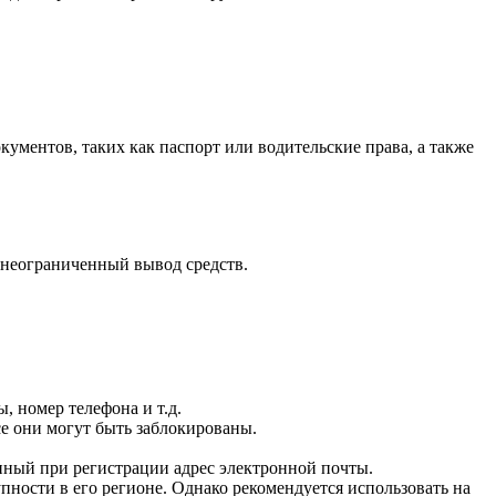
ументов, таких как паспорт или водительские права, а также
я неограниченный вывод средств.
, номер телефона и т.д.
се они могут быть заблокированы.
анный при регистрации адрес электронной почты.
пности в его регионе. Однако рекомендуется использовать на