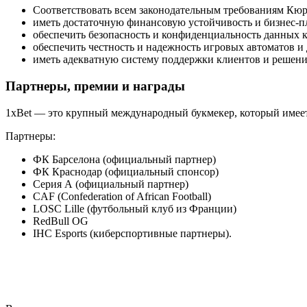
Соответствовать всем законодательным требованиям Кюра
иметь достаточную финансовую устойчивость и бизнес-пл
обеспечить безопасность и конфиденциальность данных 
обеспечить честность и надежность игровых автоматов и 
иметь адекватную систему поддержки клиентов и решени
Партнеры, премии и награды
1xBet — это крупный международный букмекер, который имеет
Партнеры:
ФК Барселона (официальный партнер)
ФК Краснодар (официальный спонсор)
Серия А (официальный партнер)
CAF (Confederation of African Football)
LOSC Lille (футбольный клуб из Франции)
RedBull OG
IHC Esports (киберспортивные партнеры).