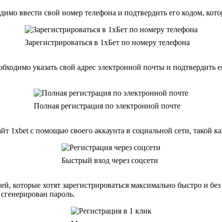
димо ввести свой номер телефона и подтвердить его кодом, кот
Зарегистрироваться в 1хБет по номеру телефона
бходимо указать свой адрес электронной почты и подтвердить ег
Полная регистрация по электронной почте
т 1xbet с помощью своего аккаунта в социальной сети, такой как
Быстрый вход через соцсети
елей, которые хотят зарегистрироваться максимально быстро и бе
 сгенерирован пароль.