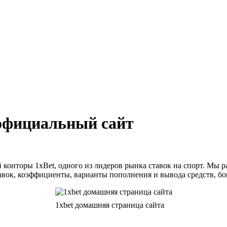
а официальный сайт
 конторы 1xBet, одного из лидеров рынка ставок на спорт. Мы 
ставок, коэффициенты, варианты пополнения и вывода средств, б
1xbet домашняя страница сайта