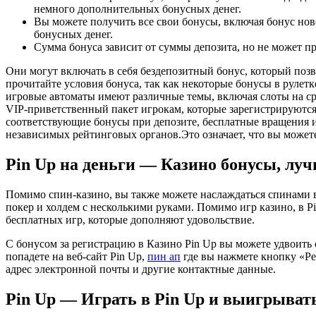
немного дополнительных бонусных денег.
Вы можете получить все свои бонусы, включая бонус ново
бонусных денег.
Сумма бонуса зависит от суммы депозита, но не может п
Они могут включать в себя бездепозитный бонус, который позво
прочитайте условия бонуса, так как некоторые бонусы в рулет
игровые автоматы имеют различные темы, включая слоты на сре
VIP-приветственный пакет игрокам, которые зарегистрируются
соответствующие бонусы при депозите, бесплатные вращения
независимых рейтинговых органов.Это означает, что вы можете
Pin Up на деньги — Казино бонусы, лу
Помимо спин-казино, вы также можете наслаждаться спинами в S
покер и холдем с несколькими руками. Помимо игр казино, в Pi
бесплатных игр, которые дополняют удовольствие.
С бонусом за регистрацию в Казино Pin Up вы можете удвоить с
попадете на веб-сайт Pin Up,
пин ап
где вы нажмете кнопку «Ре
адрес электронной почты и другие контактные данные.
Pin Up — Играть в Pin Up и выигрывать