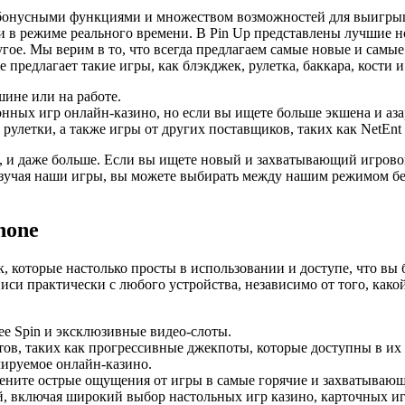
 бонусными функциями и множеством возможностей для выигрыша
 в режиме реального времени. В Pin Up представлены лучшие но
ое. Мы верим в то, что всегда предлагаем самые новые и самые
е предлагает такие игры, как блэкджек, рулетка, баккара, кости 
шине или на работе.
ионных игр онлайн-казино, но если вы ищете больше экшена и аз
рулетки, а также игры от других поставщиков, таких как NetEnt
и, и даже больше. Если вы ищете новый и захватывающий игрово
 Изучая наши игры, вы можете выбирать между нашим режимом б
hone
, которые настолько просты в использовании и доступе, что вы 
иси практически с любого устройства, независимо от того, какой
ee Spin и эксклюзивные видео-слоты.
тов, таких как прогрессивные джекпоты, которые доступны в их 
лируемое онлайн-казино.
ените острые ощущения от игры в самые горячие и захватывающ
 включая широкий выбор настольных игр казино, карточных игр,