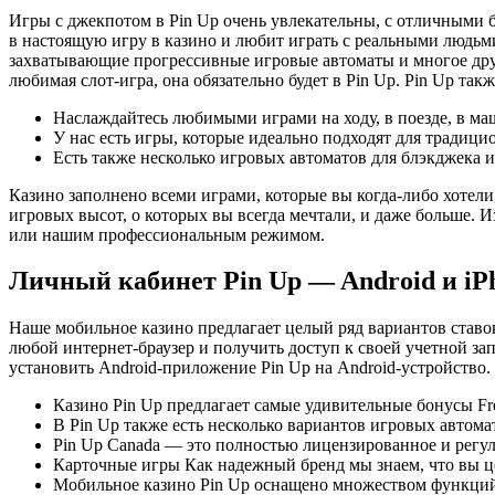
Игры с джекпотом в Pin Up очень увлекательны, с отличными
в настоящую игру в казино и любит играть с реальными людьми
захватывающие прогрессивные игровые автоматы и многое друг
любимая слот-игра, она обязательно будет в Pin Up. Pin Up такж
Наслаждайтесь любимыми играми на ходу, в поезде, в ма
У нас есть игры, которые идеально подходят для традиц
Есть также несколько игровых автоматов для блэкджека и 
Казино заполнено всеми играми, которые вы когда-либо хотел
игровых высот, о которых вы всегда мечтали, и даже больше.
или нашим профессиональным режимом.
Личный кабинет Pin Up — Android и iP
Наше мобильное казино предлагает целый ряд вариантов ставок
любой интернет-браузер и получить доступ к своей учетной зап
установить Android-приложение Pin Up на Android-устройство.
Казино Pin Up предлагает самые удивительные бонусы Fr
В Pin Up также есть несколько вариантов игровых автома
Pin Up Canada — это полностью лицензированное и регу
Карточные игры Как надежный бренд мы знаем, что вы ц
Мобильное казино Pin Up оснащено множеством функций,