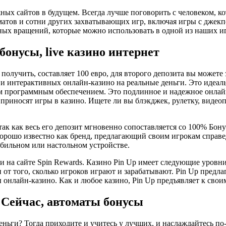
ных сайтов в будущем. Всегда лучше поговорить с человеком, ко
матов и сотни других захватывающих игр, включая игры с джекпо
ых вращений, которые можно использовать в одной из наших иг
бонусы, live казино интернет
получить, составляет 100 евро, для второго депозита вы можете
и интерактивных онлайн-казино на реальные деньги. Это идеаль
программным обеспечением. Это подлинное и надежное онлайн-
приносят игры в казино. Ищете ли вы блэкджек, рулетку, видеопо
так как весь его депозит мгновенно сопоставляется со 100% Бон
хорошо известно как бренд, предлагающий своим игрокам справ
обильном или настольном устройстве.
на сайте Spin Rewards. Казино Pin Up имеет следующие уровни
и от того, сколько игроков играют и зарабатывают. Pin Up пред
 онлайн-казино. Как и любое казино, Pin Up предъявляет к свои
 Сейчас, автоматы бонусы
еньги? Тогда приходите и учитесь у лучших, и наслаждайтесь по