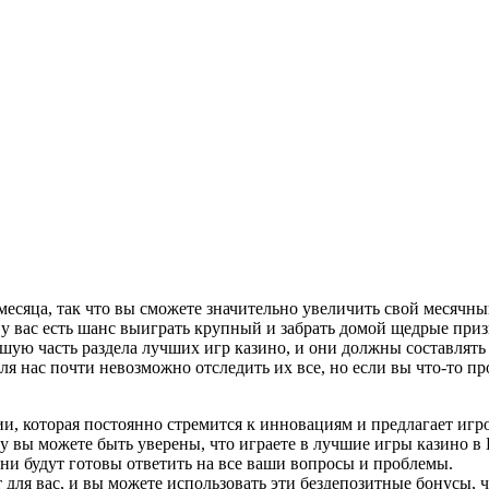
есяца, так что вы сможете значительно увеличить свой месячный
 у вас есть шанс выиграть крупный и забрать домой щедрые при
шую часть раздела лучших игр казино, и они должны составлять
ля нас почти невозможно отследить их все, но если вы что-то п
ации, которая постоянно стремится к инновациям и предлагает и
у вы можете быть уверены, что играете в лучшие игры казино в
 они будут готовы ответить на все ваши вопросы и проблемы.
для вас, и вы можете использовать эти бездепозитные бонусы, ч