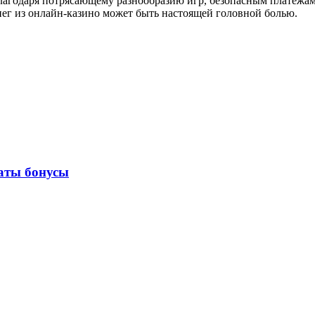
лагодаря потрясающему разнообразию игр, безопасным платежам
нег из онлайн-казино может быть настоящей головной болью.
маты бонусы