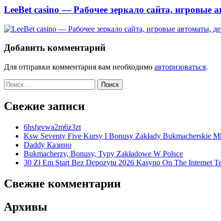
LeeBet casino — Рабочее зеркало сайта, игровые 
Добавить комментарий
Для отправки комментария вам необходимо
авторизоваться
.
Найти:
Свежие записи
6hsfgvwa2m6z3zt
Ksw Seventy Five Kursy I Bonusy Zakłady Bukmacherskie M
Daddy Казино
Bukmacherzy, Bonusy, Typy Zakładowe W Polsce
30 Zł Em Start Bez Depozytu 2026 Kasyno On The Internet Te
Свежие комментарии
Архивы