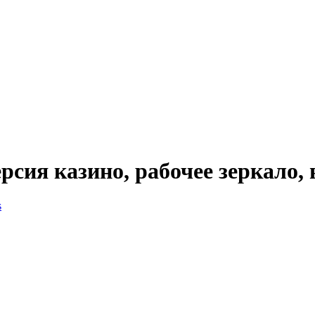
рсия казино, рабочее зеркало, 
s