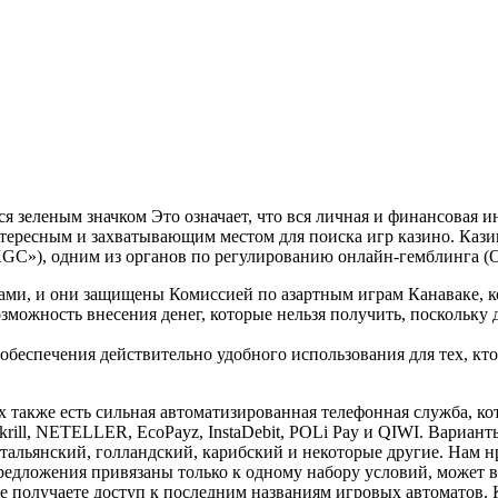
ся зеленым значком Это означает, что вся личная и финансовая
тересным и захватывающим местом для поиска игр казино. Казин
KGC»), одним из органов по регулированию онлайн-гемблинга (
ми, и они защищены Комиссией по азартным играм Канаваке, ко
озможность внесения денег, которые нельзя получить, поскольку 
обеспечения действительно удобного использования для тех, кт
также есть сильная автоматизированная телефонная служба, кото
krill, NETELLER, EcoPayz, InstaDebit, POLi Pay и QIWI. Вариан
тальянский, голландский, карибский и некоторые другие. Нам нр
 предложения привязаны только к одному набору условий, может 
е получаете доступ к последним названиям игровых автоматов. К