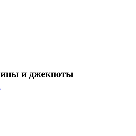
пины и джекпоты
s