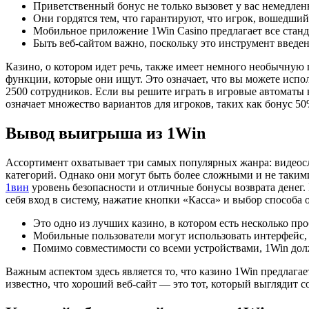
Приветственный бонус не только вызовет у вас немедлен
Они гордятся тем, что гарантируют, что игрок, вошедши
Мобильное приложение 1Win Casino предлагает все станд
Быть веб-сайтом важно, поскольку это инструмент введен
Казино, о котором идет речь, также имеет немного необычную
функции, которые они ищут. Это означает, что вы можете испол
2500 сотрудников. Если вы решите играть в игровые автоматы в
означает множество вариантов для игроков, таких как бонус 50
Вывод выигрыша из 1Win
Ассортимент охватывает три самых популярных жанра: видеосл
категорий. Однако они могут быть более сложными и не таки
1вин
уровень безопасности и отличные бонусы возврата денег. 
себя вход в систему, нажатие кнопки «Касса» и выбор способа
Это одно из лучших казино, в котором есть несколько пр
Мобильные пользователи могут использовать интерфейс,
Помимо совместимости со всеми устройствами, 1Win до
Важным аспектом здесь является то, что казино 1Win предлага
известно, что хороший веб-сайт — это тот, который выглядит