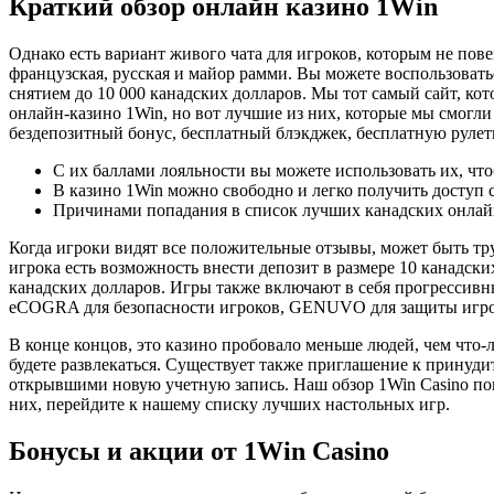
Краткий обзор онлайн казино 1Win
Однако есть вариант живого чата для игроков, которым не пове
французская, русская и майор рамми. Вы можете воспользова
снятием до 10 000 канадских долларов. Мы тот самый сайт, ко
онлайн-казино 1Win, но вот лучшие из них, которые мы смог
бездепозитный бонус, бесплатный блэкджек, бесплатную рулет
С их баллами лояльности вы можете использовать их, чт
В казино 1Win можно свободно и легко получить доступ с 
Причинами попадания в список лучших канадских онлайн
Когда игроки видят все положительные отзывы, может быть тр
игрока есть возможность внести депозит в размере 10 канадски
канадских долларов. Игры также включают в себя прогрессивн
eCOGRA для безопасности игроков, GENUVO для защиты игро
В конце концов, это казино пробовало меньше людей, чем что-
будете развлекаться. Существует также приглашение к принуд
открывшими новую учетную запись. Наш обзор 1Win Casino пок
них, перейдите к нашему списку лучших настольных игр.
Бонусы и акции от 1Win Casino