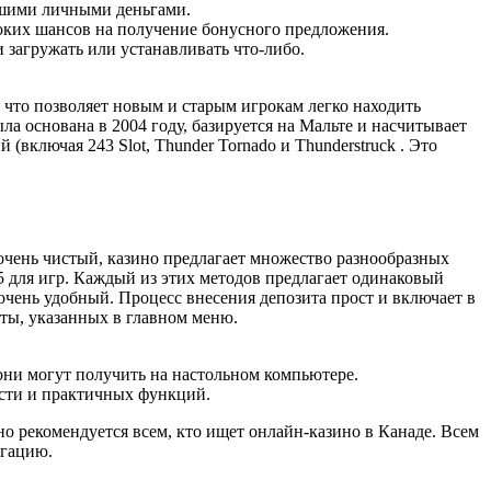
вашими личными деньгами.
соких шансов на получение бонусного предложения.
 загружать или устанавливать что-либо.
 что позволяет новым и старым игрокам легко находить
ла основана в 2004 году, базируется на Мальте и насчитывает
(включая 243 Slot, Thunder Tornado и Thunderstruck . Это
очень чистый, казино предлагает множество разнообразных
 для игр. Каждый из этих методов предлагает одинаковый
 очень удобный. Процесс внесения депозита прост и включает в
рты, указанных в главном меню.
они могут получить на настольном компьютере.
сти и практичных функций.
но рекомендуется всем, кто ищет онлайн-казино в Канаде. Всем
игацию.