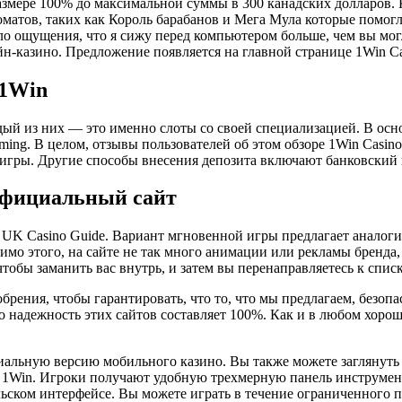
змере 100% до максимальной суммы в 300 канадских долларов. К
оматов, таких как Король барабанов и Мега Мула которые помог
ло ощущения, что я сижу перед компьютером больше, чем вы могл
н-казино. Предложение появляется на главной странице 1Win Cas
 1Win
 из них — это именно слоты со своей специализацией. В основн
 Gaming. В целом, отзывы пользователей об этом обзоре 1Win Ca
а игры. Другие способы внесения депозита включают банковский
официальный сайт
я UK Casino Guide. Вариант мгновенной игры предлагает аналог
мимо этого, на сайте не так много анимации или рекламы бренда
бы заманить вас внутрь, и затем вы перенаправляетесь к списк
рения, чтобы гарантировать, что то, что мы предлагаем, безопас
то надежность этих сайтов составляет 100%. Как и в любом хоро
иальную версию мобильного казино. Вы также можете заглянуть 
 1Win. Игроки получают удобную трехмерную панель инструмент
ьском интерфейсе. Вы можете играть в течение ограниченного п