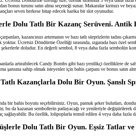
ınız. Ücretsiz Döndürme özelliği size, özellik sırasında 3 veya daha fazla
dan bonus turunu satın alma seçeneği sunar. Makaralar kırmızı ve beyaz 
ançları seven herkese hitap edecek harika bir slot oyunudur.
rle Dolu Tatlı Bir Kazanç Serüveni. Antik
anları, kazancınızı artırmanın ve bazı tatlı sürprizlerin tadını çıkarm
k yoktur. Ücretsiz Döndürme Özelliği sırasında, ızgarada bazı özel sem
kli şekerlerle doludur. En değerli sembol, 8 veya daha fazla sembolün k
anlarla artırabilecek Candy Bombs gibi bazı yenilikçi özelliklere de sa
ma şansına sahip olmak isteyenler için bahis çarpanı ve bonus satın alm
 Tatlı Kazançlarla Dolu Bir Oyun. Şanslı S
a bir bahis boyutu seçebilirsiniz. Oyun, pamuk şeker bulutları, dondurm
ır, bu da kazanan sembollerin patlayacağı ve yenileriyle değiştirilerek d
sağlayabilir. Bu özellik, lolipoplarla temsil edilen 4 veya daha fazla da
şlerle Dolu Tatlı Bir Oyun. Eşsiz Tatlar ve 