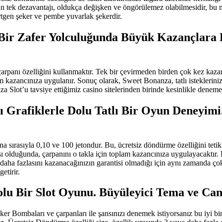
 tek dezavantajı, oldukça değişken ve öngörülemez olabilmesidir, bu ned
örtgen şeker ve pembe yuvarlak şekerdir.
Bir Zafer Yolculuğunda Büyük Kazançlara Do
rpanı özelliğini kullanmaktır. Tek bir çevirmeden birden çok kez kazan
m kazancınıza uygulanır. Sonuç olarak, Sweet Bonanza, tatlı istekleriniz
 Slot’u tavsiye ettiğimiz casino sitelerinden birinde kesinlikle denemel
ı Grafiklerle Dolu Tatlı Bir Oyun Deneyimi.
 sırasıyla 0,10 ve 100 jetondur. Bu, ücretsiz döndürme özelliğini tet
lduğunda, çarpanını o takla için toplam kazancınıza uygulayacaktır. Bu
aha fazlasını kazanacağınızın garantisi olmadığı için aynı zamanda çok 
etirir.
 Bir Slot Oyunu. Büyüleyici Tema ve Canlı 
 Bombaları ve çarpanları ile şansınızı denemek istiyorsanız bu iyi bir 