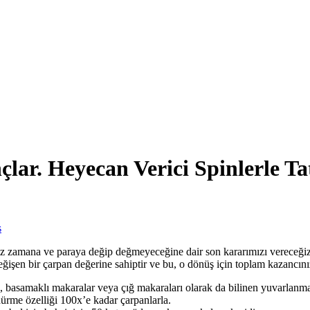
ar. Heyecan Verici Spinlerle Tat
s
ğınız zamana ve paraya değip değmeyeceğine dair son kararımızı vereceği
eğişen bir çarpan değerine sahiptir ve bu, o dönüş için toplam kazancını
, basamaklı makaralar veya çığ makaraları olarak da bilinen yuvarlanma 
ürme özelliği 100x’e kadar çarpanlarla.