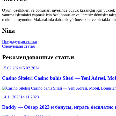
Oyun, özellikleri ve bonusları sayesinde büyük kazançlar için yüksek 
yatırma işleminizi yapmak için özel bonuslar ve ücretsiz dönüşler talep
renkli bir oyundur. Makaralarda daha sık görünecekler ve bir takla at
Nina
Навигация
Предыдущая статья
Следующая статья
по
записям
Рекомендованные статьи
15.02.2024
15.02.2024
Casino Siteleri Casino bahis Sitesi — Yeni Adresi, Mo
14.11.2023
14.11.2023
Daddy — Обзор 2023 и бонусы, играть бесплатно 