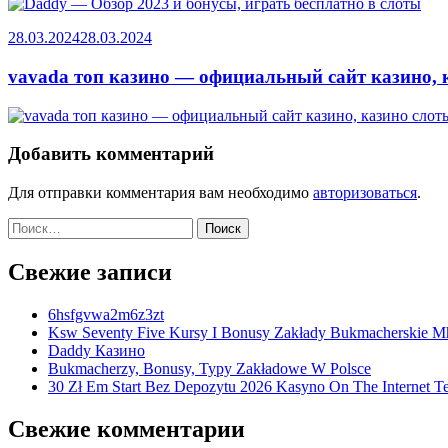
28.03.2024
28.03.2024
vavada топ казино — официальный сайт казино, 
Добавить комментарий
Для отправки комментария вам необходимо
авторизоваться
.
Найти:
Свежие записи
6hsfgvwa2m6z3zt
Ksw Seventy Five Kursy I Bonusy Zakłady Bukmacherskie M
Daddy Казино
Bukmacherzy, Bonusy, Typy Zakładowe W Polsce
30 Zł Em Start Bez Depozytu 2026 Kasyno On The Internet Te
Свежие комментарии