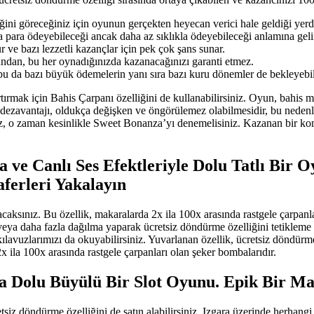
ğini göreceğiniz için oyunun gerçekten heyecan verici hale geldiği yerdi
 para ödeyebileceği ancak daha az sıklıkla ödeyebileceği anlamına geli
 ve bazı lezzetli kazançlar için pek çok şans sunar.
dan, bu her oynadığınızda kazanacağınızı garanti etmez.
u da bazı büyük ödemelerin yanı sıra bazı kuru dönemler de bekleyebili
rmak için Bahis Çarpanı özelliğini de kullanabilirsiniz. Oyun, bahis mik
k dezavantajı, oldukça değişken ve öngörülemez olabilmesidir, bu nedenl
sanız, o zaman kesinlikle Sweet Bonanza’yı denemelisiniz. Kazanan bir 
 ve Canlı Ses Efektleriyle Dolu Tatlı Bir 
aferleri Yakalayın
lacaksınız. Bu özellik, makaralarda 2x ila 100x arasında rastgele çarpan
eya daha fazla dağılma yaparak ücretsiz döndürme özelliğini tetikleme ş
kılavuzlarımızı da okuyabilirsiniz. Yuvarlanan özellik, ücretsiz döndür
2x ila 100x arasında rastgele çarpanları olan şeker bombalarıdır.
rla Dolu Büyülü Bir Slot Oyunu. Epik Bir Ma
siz döndürme özelliğini de satın alabilirsiniz. Izgara üzerinde herhangi