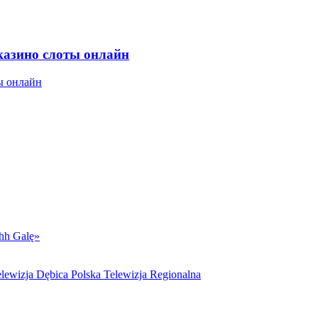
казино слоты онлайн
hh Galę»
lewizja Dębica Polska Telewizja Regionalna