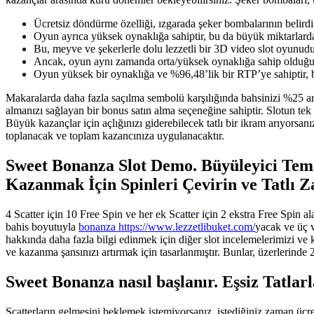
Ücretsiz döndürme özelliği, ızgarada şeker bombalarının belirdi
Oyun ayrıca yüksek oynaklığa sahiptir, bu da büyük miktarlarda
Bu, meyve ve şekerlerle dolu lezzetli bir 3D video slot oyunudur
Ancak, oyun aynı zamanda orta/yüksek oynaklığa sahip olduğun
Oyun yüksek bir oynaklığa ve %96,48’lik bir RTP’ye sahiptir, b
Makaralarda daha fazla saçılma sembolü karşılığında bahsinizi %25 artı
almanızı sağlayan bir bonus satın alma seçeneğine sahiptir. Slotun te
Büyük kazançlar için açlığınızı giderebilecek tatlı bir ikram arıyor
toplanacak ve toplam kazancınıza uygulanacaktır.
Sweet Bonanza Slot Demo. Büyüleyici Tema
Kazanmak İçin Spinleri Çevirin ve Tatlı Z
4 Scatter için 10 Free Spin ve her ek Scatter için 2 ekstra Free Spin a
bahis boyutuyla
bonanza https://www.lezzetlibuket.com/
yacak ve üç v
hakkında daha fazla bilgi edinmek için diğer slot incelemelerimizi ve 
ve kazanma şansınızı artırmak için tasarlanmıştır. Bunlar, üzerlerinde 
Sweet Bonanza nasıl başlanır. Eşsiz Tatla
Scatterların gelmesini beklemek istemiyorsanız, istediğiniz zaman ücret