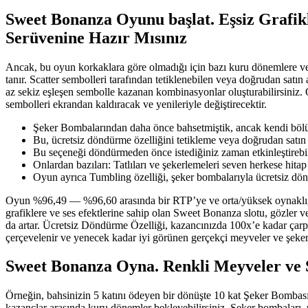
Sweet Bonanza Oyunu başlat. Eşsiz Grafikl
Serüvenine Hazır Mısınız
Ancak, bu oyun korkaklara göre olmadığı için bazı kuru dönemlere ve 
tanır. Scatter sembolleri tarafından tetiklenebilen veya doğrudan satı
az sekiz eşleşen sembolle kazanan kombinasyonlar oluşturabilirsiniz
sembolleri ekrandan kaldıracak ve yenileriyle değiştirecektir.
Şeker Bombalarından daha önce bahsetmiştik, ancak kendi bölüm
Bu, ücretsiz döndürme özelliğini tetikleme veya doğrudan satın a
Bu seçeneği döndürmeden önce istediğiniz zaman etkinleştirebilir
Onlardan bazıları: Tatlıları ve şekerlemeleri seven herkese hitap
Oyun ayrıca Tumbling özelliği, şeker bombalarıyla ücretsiz dönd
Oyun %96,49 — %96,60 arasında bir RTP’ye ve orta/yüksek oynaklığa sa
grafiklere ve ses efektlerine sahip olan Sweet Bonanza slotu, gözler ve
da artar. Ücretsiz Döndürme Özelliği, kazancınızda 100x’e kadar çarpa
çerçevelenir ve yenecek kadar iyi görünen gerçekçi meyveler ve şeker
Sweet Bonanza Oyna. Renkli Meyveler ve Ş
Örneğin, bahsinizin 5 katını ödeyen bir dönüşte 10 kat Şeker Bombası
kazançlar arasında kuru dönemler bekleyebilirsiniz. Şeker bombaları, ü