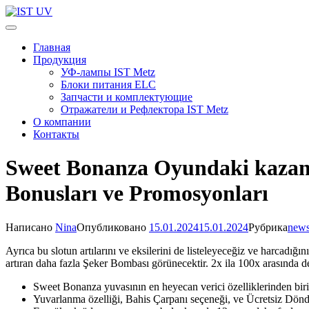
Перейти
к
IST UV
Профессиональные УФ технологии
содержимому
Главная
(нажмите
Продукция
Enter)
УФ-лампы IST Metz
Блоки питания ELC
Запчасти и комплектующие
Отражатели и Рефлектора IST Metz
О компании
Контакты
Sweet Bonanza Oyundaki kazançl
Bonusları ve Promosyonları
Написано
Nina
Опубликовано
15.01.2024
15.01.2024
Рубрика
new
Ayrıca bu slotun artılarını ve eksilerini de listeleyeceğiz ve harcadı
artıran daha fazla Şeker Bombası görünecektir. 2x ila 100x arasında d
Sweet Bonanza yuvasının en heyecan verici özelliklerinden biri
Yuvarlanma özelliği, Bahis Çarpanı seçeneği, ve Ücretsiz Dönd