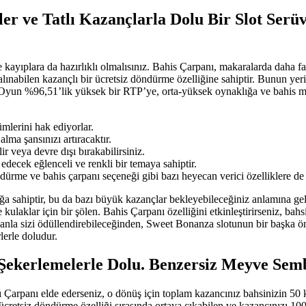
er ve Tatlı Kazançlarla Dolu Bir Slot Serü
kayıplara da hazırlıklı olmalısınız. Bahis Çarpanı, makaralarda daha f
n alınabilen kazançlı bir ücretsiz döndürme özelliğine sahiptir. Bunun y
. Oyun %96,51’lik yüksek bir RTP’ye, orta-yüksek oynaklığa ve bahis 
lerini hak ediyorlar.
lma şansınızı artıracaktır.
 veya devre dışı bırakabilirsiniz.
 edecek eğlenceli ve renkli bir temaya sahiptir.
ürme ve bahis çarpanı seçeneği gibi bazı heyecan verici özelliklere de s
hiptir, bu da bazı büyük kazançlar bekleyebileceğiniz anlamına gelir, 
 kulaklar için bir şölen. Bahis Çarpanı özelliğini etkinleştirirseniz, ba
nla sizi ödüllendirebileceğinden, Sweet Bonanza slotunun bir başka öne
lerle doludur.
ekerlemelerle Dolu. Benzersiz Meyve Semb
 Çarpanı elde ederseniz, o dönüş için toplam kazancınız bahsinizin 50 
cretsiz döndürme özelliği sırasında ortaya çıkabilen ve kazancınızı 100