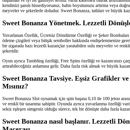
başlamalı ve iyi bir galibiyet seriniz varsa kademeli olarak artırmalıs
kendinizi şanslı hissediyorsanız, bahis boyutunuzu artırma veya doğru
meyveler ve şekerlerle doludur. Sweet Bonanza, tatlıları ve büyük kaz
Sweet Bonanza Yönetmek. Lezzetli Dönüşle
Yuvarlanan Özellik, Ücretsiz Döndürme Özelliği ve Şeker Bombaları çarp
ödeme çizgileri veya bitişik semboller hakkında endişelenmenize gere
bir ızgarada bazı lezzetli kazançlar yaratabilen sulu meyveler ve ren
şekeridir.
Oyun ayrıca Tumbling özelliği, Free Spins özelliği ve kazancınızı çarp
artırabileceğiniz anlamına gelir. Daha fazla risk almak ve büyük kazan
Sweet Bonanza Tavsiye. Eşsiz Grafikler ve
Mısınız?
Sweet Bonanza Slot oynamak için spin başına 0,10 ile 100 jeton arasınd
ve renkli bir tasarıma sahiptir. Oyunda ayrıca yuvarlanma özelliği vard
sekiz eşleşen simgeniz olduğu sürece, tek bir dönüşte daha fazla kazanç 
Sweet Bonanza nasıl başlanır. Lezzetli Dönü
Macerası