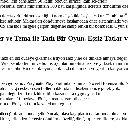
ol için bahsinizin 50 katını ödeyen kırmızı kalp şekeridir.
anız, bahis miktarınızın 100 katı karşılığında ücretsiz döndürme özelli
n ücretsiz döndürme özelliğini normal şekilde başlatacaktır. Tumbling 
lliklere sahiptir. Makaraları döndürmeye başlamadan önce sisteminizde 
00x arasında rastgele çarpan değerine sahip renkli bir bombadır. Oyun siz
 ve Tema ile Tatlı Bir Oyun. Eşsiz Tatlar v
nsınızı en üst düzeye çıkarmak istiyorsanız yine de dikkate almaya de
, Wild sembollerinin ve bonus oyunlarının olmaması ve yüksek minimum b
leştirilebilir. Bu özellik oyuna çok fazla dinamizm ve gerilim katıyor ç
seviyorsanız, Pragmatic Play tarafından sunulan Sweet Bonanza Slot’a 
soldan sağa eşleşen semboller hakkında endişelenmenize gerek yok.
pan değerlerini o dizideki tüm kazançlara uygulayacaktır.
rpanlarla 10 bedava dönüş almanızı garanti edecek.
ını o dönüşteki tüm kazançlara uygular.
abileceğiniz anlamına gelir. Ancak, olası kayıpların da farkında olmalı
kinleştirilebilen ücretsiz döndürme özelliğidir. Çarpıcı grafiklere, akılda