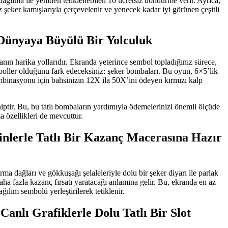
 dağılma ile yeniden tetiklenebilen 10 ücretsiz döndürme verir. Ayrıca,
şeker kamışlarıyla çerçevelenir ve yenecek kadar iyi görünen çeşitli
 Dünyaya Büyülü Bir Yolculuk
anın harika yollarıdır. Ekranda yeterince sembol topladığınız sürece,
boller olduğunu fark edeceksiniz: şeker bombaları. Bu oyun, 6×5’lik
ombinasyonu için bahsinizin 12X ila 50X’ini ödeyen kırmızı kalp
hiptir. Bu, bu tatlı bombaların yardımıyla ödemelerinizi önemli ölçüde
a özellikleri de mevcuttur.
pinlerle Tatlı Bir Kazanç Macerasına Hazır
a dağları ve gökkuşağı şelaleleriyle dolu bir şeker diyarı ile parlak
aha fazla kazanç fırsatı yaratacağı anlamına gelir. Bu, ekranda en az
ğılım sembolü yerleştirilerek tetiklenir.
Canlı Grafiklerle Dolu Tatlı Bir Slot