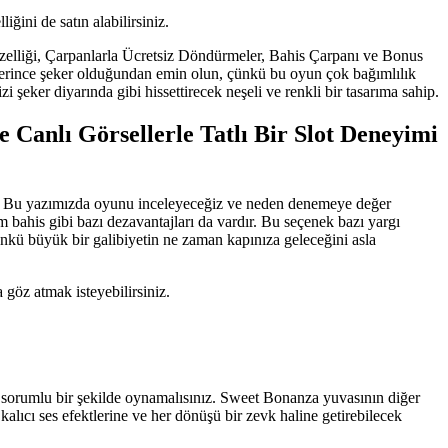
ğini de satın alabilirsiniz.
Özelliği, Çarpanlarla Ücretsiz Döndürmeler, Bahis Çarpanı ve Bonus
yeterince şeker olduğundan emin olun, çünkü bu oyun çok bağımlılık
i şeker diyarında gibi hissettirecek neşeli ve renkli bir tasarıma sahip.
e Canlı Görsellerle Tatlı Bir Slot Deneyimi
ğer. Bu yazımızda oyunu inceleyeceğiz ve neden denemeye değer
ahis gibi bazı dezavantajları da vardır. Bu seçenek bazı yargı
ünkü büyük bir galibiyetin ne zaman kapınıza geleceğini asla
göz atmak isteyebilirsiniz.
 ve sorumlu bir şekilde oynamalısınız. Sweet Bonanza yuvasının diğer
 kalıcı ses efektlerine ve her dönüşü bir zevk haline getirebilecek