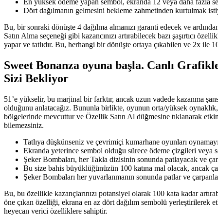
En yüksek ödeme yapan sembol, ekranda 12 veya daha fazla semb
Dört dağılmanın gelmesini bekleme zahmetinden kurtulmak istiyors
Bu, bir sonraki dönüşte 4 dağılma almanızı garanti edecek ve ardında
Satın Alma seçeneği gibi kazancınızı artırabilecek bazı şaşırtıcı öze
yapar ve tatlıdır. Bu, herhangi bir dönüşte ortaya çıkabilen ve 2x ile 1
Sweet Bonanza oyuna başla. Canlı Grafikler
Sizi Bekliyor
51’e yükselir, bu marjinal bir farktır, ancak uzun vadede kazanma şa
olduğunu anlatacağız. Bununla birlikte, oyunun orta/yüksek oynaklık
bölgelerinde mevcuttur ve Özellik Satın Al düğmesine tıklanarak etkin
bilemezsiniz.
Tatlıya düşkünseniz ve çevrimiçi kumarhane oyunları oynamayı 
Ekranda yeterince sembol olduğu sürece ödeme çizgileri veya 
Şeker Bombaları, her Takla dizisinin sonunda patlayacak ve çar
Bu size bahis büyüklüğünüzün 100 katına mal olacak, ancak ça
Şeker Bombaları her yuvarlanmanın sonunda patlar ve çarpanlar
Bu, bu özellikle kazançlarınızı potansiyel olarak 100 kata kadar artır
öne çıkan özelliği, ekrana en az dört dağılım sembolü yerleştirilerek et
heyecan verici özelliklere sahiptir.