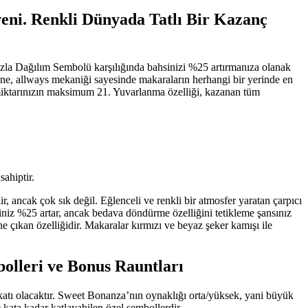
veni. Renkli Dünyada Tatlı Bir Kazanç
azla Dağılım Sembolü karşılığında bahsinizi %25 artırmanıza olanak
erine, allways mekaniği sayesinde makaraların herhangi bir yerinde en
miktarınızın maksimum 21. Yuvarlanma özelliği, kazanan tüm
ahiptir.
ancak çok sık değil. Eğlenceli ve renkli bir atmosfer yaratan çarpıcı
hsiniz %25 artar, ancak bedava döndürme özelliğini tetikleme şansınız
 çıkan özelliğidir. Makaralar kırmızı ve beyaz şeker kamışı ile
olleri ve Bonus Rauntları
katı olacaktır. Sweet Bonanza’nın oynaklığı orta/yüksek, yani büyük
 kata kadar katlayabilen özel sembollerdir.