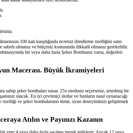
r.
r.
rsiniz.
tarınızın 100 katı karşılığında ücretsiz döndürme özelliğini satın
e sabırlı olmanız ve bütçeniz konusunda dikkatli olmanız gerekebilir.
kombinasyonda bir veya daha fazla Şeker Bombanız varsa, değerleri
Oyun Macerası. Büyük İkramiyeleri
lara sahip şeker bombaları sunar. 25x modunu seçerseniz, artırılmış bir
ansınız olacak. En iyi çevrimiçi slotlar ve bunların nasıl oynanacağı
me özelliği ve şeker bombalarının tümü, oyun deneyiminizi geliştirmek
ceraya Atılın ve Payınızı Kazanın
 bir yere 4 veya daha fazla saçılma inerek tetiklenir. Ancak 12 veya