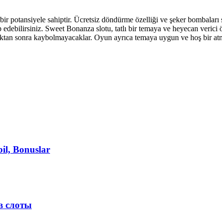
bir potansiyele sahiptir. Ücretsiz döndürme özelliği ve şeker bombaları
 edebilirsiniz. Sweet Bonanza slotu, tatlı bir temaya ve heyecan verici ö
tıktan sonra kaybolmayacaklar. Oyun ayrıca temaya uygun ve hoş bir atmo
bil, Bonuslar
в слоты