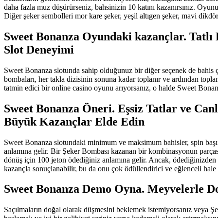
daha fazla muz düşürürseniz, bahsinizin 10 katını kazanırsınız. Oyunun
Diğer şeker sembolleri mor kare şeker, yeşil altıgen şeker, mavi dikd
Sweet Bonanza Oyundaki kazançlar. Tatlı 
Slot Deneyimi
Sweet Bonanza slotunda sahip olduğunuz bir diğer seçenek de bahis ça
bombaları, her takla dizisinin sonuna kadar toplanır ve ardından topla
tatmin edici bir online casino oyunu arıyorsanız, o halde Sweet Bonanza
Sweet Bonanza Öneri. Eşsiz Tatlar ve Canl
Büyük Kazançlar Elde Edin
Sweet Bonanza slotundaki minimum ve maksimum bahisler, spin başına
anlamına gelir. Bir Şeker Bombası kazanan bir kombinasyonun parçası o
dönüş için 100 jeton ödediğiniz anlamına gelir. Ancak, ödediğinizden d
kazançla sonuçlanabilir, bu da onu çok ödüllendirici ve eğlenceli hale g
Sweet Bonanza Demo Oyna. Meyvelerle Dolu
Saçılmaların doğal olarak düşmesini beklemek istemiyorsanız veya Şeker