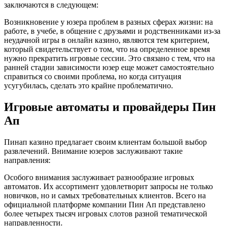
заключаются в следующем:
Возникновение у юзера проблем в разных сферах жизни: на
работе, в учебе, в общение с друзьями и родственниками из-за
неудачной игры в онлайн казино, являются тем критерием,
который свидетельствует о том, что на определенное время
нужно прекратить игровые сессии. Это связано с тем, что на
ранней стадии зависимости юзер еще может самостоятельно
справиться со своими проблема, но когда ситуация
усугубилась, сделать это крайне проблематично.
Игровые автоматы и провайдеры Пин
Ап
Пинап казино предлагает своим клиентам большой выбор
развлечений. Внимание юзеров заслуживают такие
направления:
Особого внимания заслуживает разнообразие игровых
автоматов. Их ассортимент удовлетворит запросы не только
новичков, но и самых требовательных клиентов. Всего на
официальной платформе компании Пин Ап представлено
более четырех тысяч игровых слотов разной тематической
направленности.