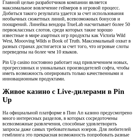
Главной целью разработчиков компании является
максимальное вовлечение геймеров в игровой процесс.
Добиться такого результата удается за счет использования
необычных сюжетных линий, всевозможных бонусов и
поощрений. Линейка вендора TrueLab насчитывает более 50
первоклассных слотов, среди которых такие хорошо
известные в мире азартных игр продукты как Victoria Wild
West, Moooving Wilds и Book of Truth. Максимальный охват в
разных странах достигается за счет того, что игровые слоты
переведены на более чем 10 языков.
Pin Up casino постоянно работает над привлечением новых,
прогрессивных и уникальных производителей софта, чтобы
иметь возможность оперировать только качественными и
инновационным продуктами.
Живое казино с Live-дилерами в Pin
Up
На официальной платформе в Пин Ап казино предусмотрено
много интересных разделов, в которых сосредоточены
всевозможные развлечения, способные удовлетворить
запросы даже самых требовательных юзеров. Для любителей
гемблинга это прекрасная возможность попробовать разные