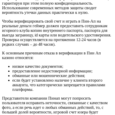
гарантируя при этом полную конфиденциальность.
Использование современных методов защиты сводит
вероятность утечки данных практически к нулю.
Чтобы верифицировать свой счет и играть в Пин-Ап на
реальные деньги геймер должен предоставить сотрудникам
игорного клуба копию внутреннего паспорта, паспорта для
выезда заграницу, id карты или водительского удостоверения.
Проверка осуществляется на протяжении 12-24 часов (в
редких случаях – до 48 часов).
К основным причинам отказа в верификации в Пин Ап
казино относятся:
низкое качество документов;
предоставление недостоверной информации;
обманные или мошеннические действия;
если будет установлено наличие у клиента второго
аккаунта, что категорически запрещается правилами
платформы.
Представители компании Пинап могут попросить
пользователя исправить неточности, связанные с качеством
фото, а если речь идет о любых обманных действий, то, с
большей долей вероятности, игровой счет юзера будет