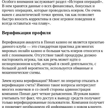
Особого внимания заслуживает раздел «История операций».
В нем хранятся данные о всех финансовых, бонусных и
прочих операциях, которые проводились юзером. Он очень
важен с аналитической точки зрения, так как позволяет
быстро вносить коррективы в свое игровое поведения и
всегда оставаться «на плаву».
Верификация профиля
Верификация аккаунта в Пинап казино не является прихотью
данного клуба — это стандартная практика для многих
мировых онлайн казино и большая часть юзеров относится к
ней с пониманием. Отсутствие такой процедуры должно
насторожить игрока, так как речь может идти о
нелицензионном клубе, который в своей деятельности, с
большой долей вероятности, используется обманные и
мошеннические схемы.
Зачем нужна верификация? Может ли оператор отказать в
верификации счета? Именно такие вопросы интересуют
многих новичков и со своей стороны администрация
компании Пинап дает четкие разъяснения. Игрокам важно
учитывать тот факт, что доступ к выводу средств получают
только верифицированные пользователи. Компания получает
и проверяет необходимую ей информацию о новом клиенте,