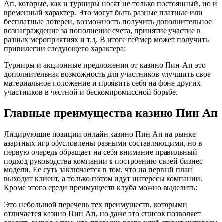
Ап, которые, как и турниры носят не только постоянный, но и
временный характер. Это могут быть разные платные или
бесплатные лотереи, возможность получить дополнительное
вознаграждение за пополнение счета, принятие участие в
разных мероприятиях и т.д. В итоге геймер может получить
привилегии следующего характера:
Турниры и акционные предложения от казино Пин-Ап это
дополнительная возможность для участников улучшить свое
материальное положение и проявить себя на фоне других
участников в честной и бескомпромиссной борьбе.
Главные преимущества казино Пин Ап
Лидирующие позиции онлайн казино Пин Ап на рынке
азартных игр обусловлены разными составляющими, но в
первую очередь обращает на себя внимание правильный
подход руководства компании к построению своей бизнес
модели. Ее суть заключается в том, что на первый план
выходит клиент, а только потом идут интересы компании.
Кроме этого среди преимуществ клуба можно выделить:
Это небольшой перечень тех преимуществ, которыми
отличается казино Пин Ап, но даже это список позволяет