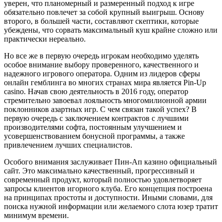
уверен, что планомерный и размеренный подход к игре
обязательно повлечет за собой крупный выигрыш. Основу
второго, в большей части, составляют скептики, которые
убеждены, что сорвать максимальный куш крайне сложно или
практически нереально.
Но все же в первую очередь игрокам необходимо уделять
особое внимание выбору проверенного, качественного и
надежного игрового оператора. Одним из лидеров сферы
онлайн гемблинга во многих странах мира является Pin-Up
casino. Начав свою деятельность в 2016 году, оператор
стремительно завоевал лояльность многомилионной армии
поклонников азартных игр. С чем связан такой успех? В
первую очередь с заключением контрактов с лучшими
производителями софта, постоянным улучшением и
усовершенствованием бонусной программы, а также
привлечением лучших специалистов.
Особого внимания заслуживает Пин-Ап казино официальный
сайт. Это максимально качественный, прогрессивный и
современный продукт, который полностью удовлетворяет
запросы клиентов игорного клуба. Его концепция построена
на принципах простоты и доступности. Иными словами, для
поиска нужной информации или желаемого слота юзер тратит
минимум времени.