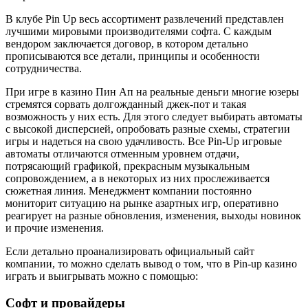
В клубе Pin Up весь ассортимент развлечений представлен
лучшими мировыми производителями софта. С каждым
вендором заключается договор, в котором детально
прописываются все детали, принципы и особенности
сотрудничества.
При игре в казино Пин Ап на реальные деньги многие юзеры
стремятся сорвать долгожданный джек-пот и такая
возможность у них есть. Для этого следует выбирать автоматы
с высокой дисперсией, опробовать разные схемы, стратегии
игры и надеться на свою удачливость. Все Pin-Up игровые
автоматы отличаются отменным уровнем отдачи,
потрясающий графикой, прекрасным музыкальным
сопровождением, а в некоторых из них прослеживается
сюжетная линия. Менеджмент компании постоянно
мониторит ситуацию на рынке азартных игр, оперативно
реагирует на разные обновления, изменения, выходы новинок
и прочие изменения.
Если детально проанализировать официальный сайт
компании, то можно сделать вывод о том, что в Pin-up казино
играть и выигрывать можно с помощью:
Софт и провайдеры