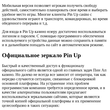
Мобильная версия позволяет игрокам получить свободу
действий, самостоятельно планировать свое время и выбирать
удобное место игры. Многие клиенты Pin Up casino с
удовольствием играют в транспорте, командировках, во время
обеденного перерыва и т.д.
Для входа в Pin Up казино юзеру достаточно воспользоваться
логином и паролем. С помощью программного обеспечения
используемого устройства данные можно сохранить в памяти
и в дальнейшем попадать на сайт в автоматическом режиме.
Официальное зеркало Pin Up
Быстрый и качественный доступ к функционалу
официального сайта является одной из главных задач Пин Ап
казино. Но далеко не всегда все зависит от оператора, так как
нередко случаются ситуации, связанные с блокировкой
основной платформы. На устранение этих проблем
программистам компании требуется определенное время, и в
качестве альтернативы пользователям предлагают
воспользоваться зеркальными сайтами, которые являются
точной копией официальной платформы и их применение
целесообразно в таких ситуациях: