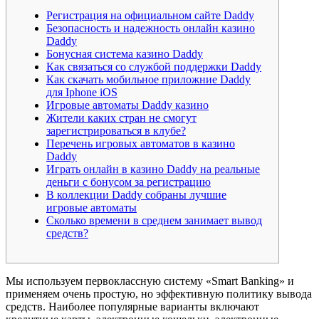
Регистрация на официальном сайте Daddy
Безопасность и надежность онлайн казино
Daddy
Бонусная система казино Daddy
Как связаться со службой поддержки Daddy
Как скачать мобильное приложние Daddy
для Iphone iOS
Игровые автоматы Daddy казино
Жители каких стран не смогут
зарегистрироваться в клубе?
Перечень игровых автоматов в казино
Daddy
Играть онлайн в казино Daddy на реальные
деньги с бонусом за регистрацию
В коллекции Daddy собраны лучшие
игровые автоматы
Сколько времени в среднем занимает вывод
средств?
Мы используем первоклассную систему «Smart Banking» и
применяем очень простую, но эффективную политику вывода
средств. Наиболее популярные варианты включают