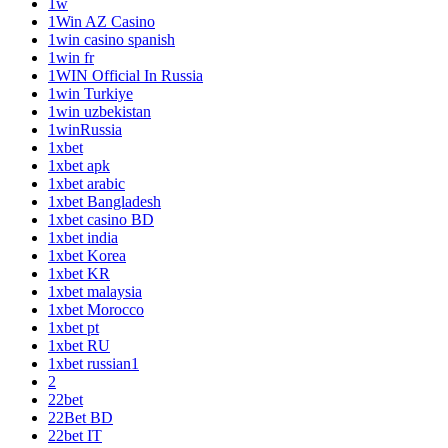
1w
1Win AZ Casino
1win casino spanish
1win fr
1WIN Official In Russia
1win Turkiye
1win uzbekistan
1winRussia
1xbet
1xbet apk
1xbet arabic
1xbet Bangladesh
1xbet casino BD
1xbet india
1xbet Korea
1xbet KR
1xbet malaysia
1xbet Morocco
1xbet pt
1xbet RU
1xbet russian1
2
22bet
22Bet BD
22bet IT