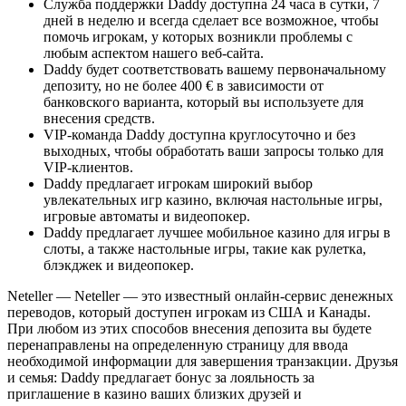
Служба поддержки Daddy доступна 24 часа в сутки, 7
дней в неделю и всегда сделает все возможное, чтобы
помочь игрокам, у которых возникли проблемы с
любым аспектом нашего веб-сайта.
Daddy будет соответствовать вашему первоначальному
депозиту, но не более 400 € в зависимости от
банковского варианта, который вы используете для
внесения средств.
VIP-команда Daddy доступна круглосуточно и без
выходных, чтобы обработать ваши запросы только для
VIP-клиентов.
Daddy предлагает игрокам широкий выбор
увлекательных игр казино, включая настольные игры,
игровые автоматы и видеопокер.
Daddy предлагает лучшее мобильное казино для игры в
слоты, а также настольные игры, такие как рулетка,
блэкджек и видеопокер.
Neteller — Neteller — это известный онлайн-сервис денежных
переводов, который доступен игрокам из США и Канады.
При любом из этих способов внесения депозита вы будете
перенаправлены на определенную страницу для ввода
необходимой информации для завершения транзакции. Друзья
и семья: Daddy предлагает бонус за лояльность за
приглашение в казино ваших близких друзей и