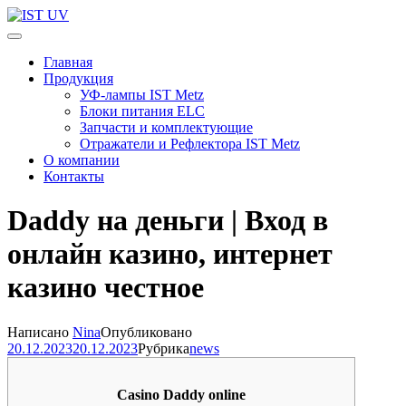
Перейти
к
IST UV
Профессиональные УФ технологии
содержимому
Главная
(нажмите
Продукция
Enter)
УФ-лампы IST Metz
Блоки питания ELC
Запчасти и комплектующие
Отражатели и Рефлектора IST Metz
О компании
Контакты
Daddy на деньги | Вход в
онлайн казино, интернет
казино честное
Написано
Nina
Опубликовано
20.12.2023
20.12.2023
Рубрика
news
Casino Daddy online