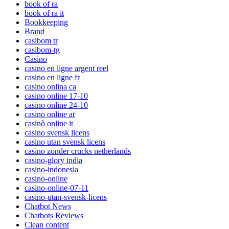
book of ra
book of ra it
Bookkeeping
Brand
casibom tr
casibom-tg
Casino
casino en ligne argent reel
casino en ligne fr
casino onlina ca
casino online 17-10
casino online 24-10
casino online ar
casinò online it
casino svensk licens
casino utan svensk licens
casino zonder crucks netherlands
casino-glory india
casino-indonesia
casino-online
casino-online-07-11
casino-utan-svensk-licens
Chatbot News
Chatbots Reviews
Clean content