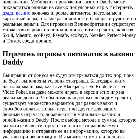
повышении. Мобильное приложение казино Daddy может
похвастаться одними из самых популярных игр в Интернете,
дэдди казино
включая игровые автоматы, настольные и
карточные игры, а также разновидности баккары и рулетки на
реальные деньги. Для игроков из Великобритании существует
множество вариантов пополнения и снятия средств, включая
Skrill, Maestro, ecoPayz, Paysafe, ecoPayz, Neteller, Perfect Money
и Trustly, среди прочих.
Перечень игровых автоматов в казино
Daddy
Выигрыши от бонуса не будут отыгрываться до тех пор, пока
не будут выполнены условия отыгрыша. Благодаря таким
настольным играм, как Live Blackjack, Live Roulette и Live
Video Poker, вы даже можете играть в версии этих игр на
реальные деньги. Чтобы помочь игрокам с выводом средств,
существует множество вариантов для разных валют и
способов оплаты. Новые игры или другие для ваших
любимых игр часто добавляются в мобильное казино и
онлайн-казино Daddy. После выбора метода и суммы, которую
вы хотите вывести, просто заполните запрашиваемую
информацию и отправьте ее на информацию, которую вы
указали при регистрации. Вы можете снимать и вносить