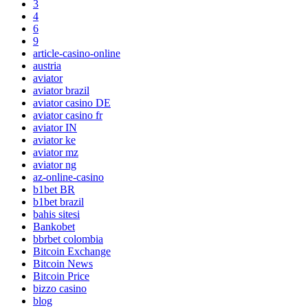
3
4
6
9
article-casino-online
austria
aviator
aviator brazil
aviator casino DE
aviator casino fr
aviator IN
aviator ke
aviator mz
aviator ng
az-online-casino
b1bet BR
b1bet brazil
bahis sitesi
Bankobet
bbrbet colombia
Bitcoin Exchange
Bitcoin News
Bitcoin Price
bizzo casino
blog