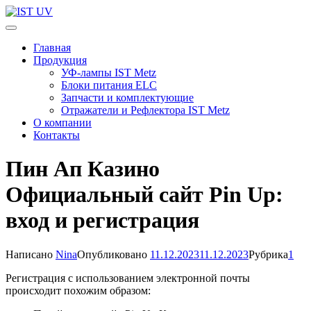
Перейти
к
IST UV
Профессиональные УФ технологии
содержимому
Главная
(нажмите
Продукция
Enter)
УФ-лампы IST Metz
Блоки питания ELC
Запчасти и комплектующие
Отражатели и Рефлектора IST Metz
О компании
Контакты
Пин Ап Казино
Официальный сайт Pin Up:
вход и регистрация
Написано
Nina
Опубликовано
11.12.2023
11.12.2023
Рубрика
1
Регистрация с использованием электронной почты
происходит похожим образом: