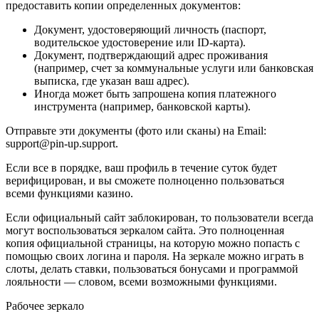
предоставить копии определенных документов:
Документ, удостоверяющий личность (паспорт,
водительское удостоверение или ID-карта).
Документ, подтверждающий адрес проживания
(например, счет за коммунальные услуги или банковская
выписка, где указан ваш адрес).
Иногда может быть запрошена копия платежного
инструмента (например, банковской карты).
Отправьте эти документы (фото или сканы) на Email:
support@pin-up.support.
Если все в порядке, ваш профиль в течение суток будет
верифицирован, и вы сможете полноценно пользоваться
всеми функциями казино.
Если официальный сайт заблокирован, то пользователи всегда
могут воспользоваться зеркалом сайта. Это полноценная
копия официальной страницы, на которую можно попасть с
помощью своих логина и пароля. На зеркале можно играть в
слоты, делать ставки, пользоваться бонусами и программой
лояльности — словом, всеми возможными функциями.
Рабочее зеркало