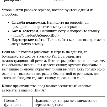
Чтобы найти рабочее зеркало, воспользуйтесь одним из
способов:
Служба поддержки
. Напишите на support@pin-
up.support и попросите ссылку на зеркало.
Бот в Телеграм
. Напишите боту и попросите ссылку
(https://t.me/PinUpSupportBot).
Партнерские сайты
. Такие сайты как наш всегда имеют
актуальную ссылку.
Если вы не готовы рисковать и играть на деньги, то
большинство слотов в казино Pin Up предлагает
демонстрационный режим. Демо игры работают точно так же,
как обычные версии: вы делаете ставку, крутите барабаны, а
выпавшие символы образуют линии выплат. Есть только одно
отличие – вывести выигрыш в бесплатной игре нельзя, для
этого необходимо сделать ставку с реального счета.
Какие преимущества предлагают бесплатные игровые
автоматы в казино Пин Ап:
Полный
Правила и суть игры не отличается от
функционал
версии на деньги