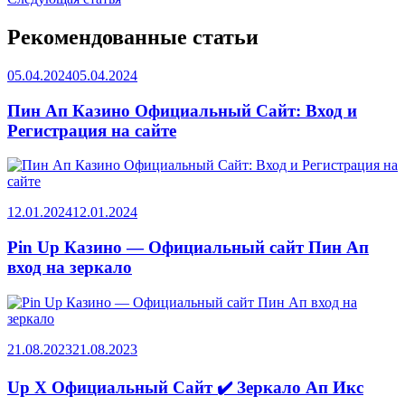
по
записям
Рекомендованные статьи
05.04.2024
05.04.2024
Пин Ап Казино Официальный Сайт: Вход и
Регистрация на сайте
12.01.2024
12.01.2024
Pin Up Казино — Официальный сайт Пин Ап
вход на зеркало
21.08.2023
21.08.2023
Up X Официальный Сайт ✔️ Зеркало Ап Икс