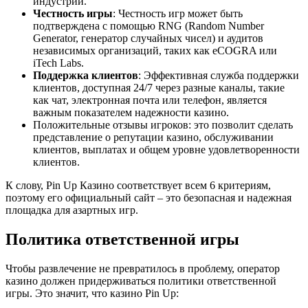
индустрии.
Честность игры
: Честность игр может быть
подтверждена с помощью RNG (Random Number
Generator, генератор случайных чисел) и аудитов
независимых организаций, таких как eCOGRA или
iTech Labs.
Поддержка клиентов
: Эффективная служба поддержки
клиентов, доступная 24/7 через разные каналы, такие
как чат, электронная почта или телефон, является
важным показателем надежности казино.
Положительные отзывы игроков: это позволит сделать
представление о репутации казино, обслуживании
клиентов, выплатах и общем уровне удовлетворенности
клиентов.
К слову, Pin Up Казино соответствует всем 6 критериям,
поэтому его официальный сайт – это безопасная и надежная
площадка для азартных игр.
Политика ответственной игры
Чтобы развлечение не превратилось в проблему, оператор
казино должен придерживаться политики ответственной
игры. Это значит, что казино Pin Up: