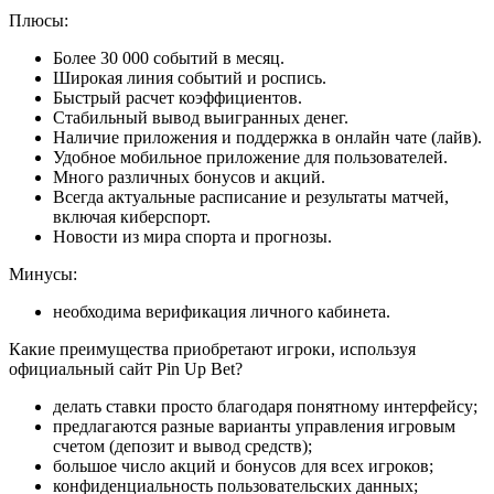
Плюсы:
Более 30 000 событий в месяц.
Широкая линия событий и роспись.
Быстрый расчет коэффициентов.
Стабильный вывод выигранных денег.
Наличие приложения и поддержка в онлайн чате (лайв).
Удобное мобильное приложение для пользователей.
Много различных бонусов и акций.
Всегда актуальные расписание и результаты матчей,
включая киберспорт.
Новости из мира спорта и прогнозы.
Минусы:
необходима верификация личного кабинета.
Какие преимущества приобретают игроки, используя
официальный сайт Pin Up Bet?
делать ставки просто благодаря понятному интерфейсу;
предлагаются разные варианты управления игровым
счетом (депозит и вывод средств);
большое число акций и бонусов для всех игроков;
конфиденциальность пользовательских данных;