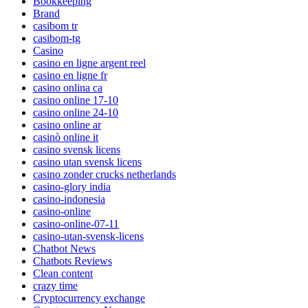
Bookkeeping
Brand
casibom tr
casibom-tg
Casino
casino en ligne argent reel
casino en ligne fr
casino onlina ca
casino online 17-10
casino online 24-10
casino online ar
casinò online it
casino svensk licens
casino utan svensk licens
casino zonder crucks netherlands
casino-glory india
casino-indonesia
casino-online
casino-online-07-11
casino-utan-svensk-licens
Chatbot News
Chatbots Reviews
Clean content
crazy time
Cryptocurrency exchange