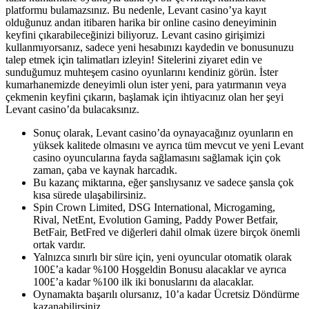
platformu bulamazsınız. Bu nedenle, Levant casino’ya kayıt
olduğunuz andan itibaren harika bir online casino deneyiminin
keyfini çıkarabileceğinizi biliyoruz. Levant casino girişimizi
kullanmıyorsanız, sadece yeni hesabınızı kaydedin ve bonusunuzu
talep etmek için talimatları izleyin! Sitelerini ziyaret edin ve
sunduğumuz muhteşem casino oyunlarını kendiniz görün. İster
kumarhanemizde deneyimli olun ister yeni, para yatırmanın veya
çekmenin keyfini çıkarın, başlamak için ihtiyacınız olan her şeyi
Levant casino’da bulacaksınız.
Sonuç olarak, Levant casino’da oynayacağınız oyunların en
yüksek kalitede olmasını ve ayrıca tüm mevcut ve yeni Levant
casino oyuncularına fayda sağlamasını sağlamak için çok
zaman, çaba ve kaynak harcadık.
Bu kazanç miktarına, eğer şanslıysanız ve sadece şansla çok
kısa sürede ulaşabilirsiniz.
Spin Crown Limited, DSG International, Microgaming,
Rival, NetEnt, Evolution Gaming, Paddy Power Betfair,
BetFair, BetFred ve diğerleri dahil olmak üzere birçok önemli
ortak vardır.
Yalnızca sınırlı bir süre için, yeni oyuncular otomatik olarak
100£’a kadar %100 Hoşgeldin Bonusu alacaklar ve ayrıca
100£’a kadar %100 ilk iki bonuslarını da alacaklar.
Oynamakta başarılı olursanız, 10’a kadar Ücretsiz Döndürme
kazanabilirsiniz.