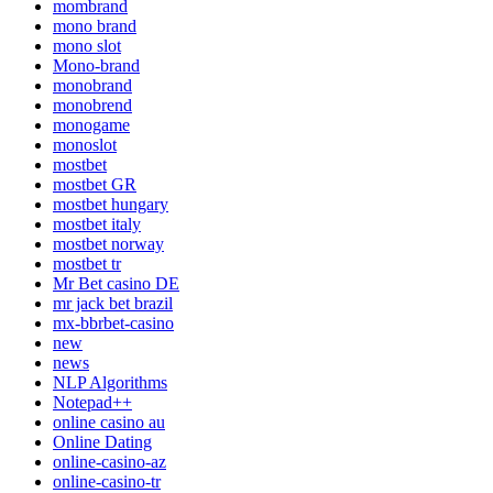
mombrand
mono brand
mono slot
Mono-brand
monobrand
monobrend
monogame
monoslot
mostbet
mostbet GR
mostbet hungary
mostbet italy
mostbet norway
mostbet tr
Mr Bet casino DE
mr jack bet brazil
mx-bbrbet-casino
new
news
NLP Algorithms
Notepad++
online casino au
Online Dating
online-casino-az
online-casino-tr