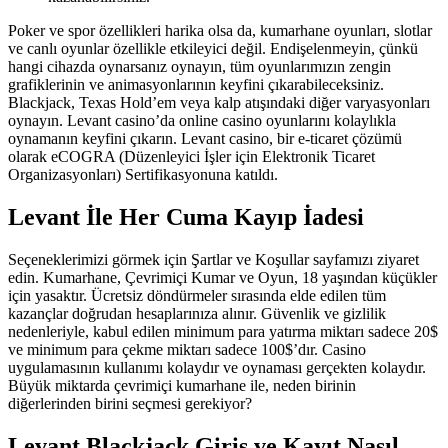
Poker ve spor özellikleri harika olsa da, kumarhane oyunları, slotlar
ve canlı oyunlar özellikle etkileyici değil. Endişelenmeyin, çünkü
hangi cihazda oynarsanız oynayın, tüm oyunlarımızın zengin
grafiklerinin ve animasyonlarının keyfini çıkarabileceksiniz.
Blackjack, Texas Hold’em veya kalp atışındaki diğer varyasyonları
oynayın. Levant casino’da online casino oyunlarını kolaylıkla
oynamanın keyfini çıkarın. Levant casino, bir e-ticaret çözümü
olarak eCOGRA (Düzenleyici İşler için Elektronik Ticaret
Organizasyonları) Sertifikasyonuna katıldı.
Levant İle Her Cuma Kayıp İadesi
Seçeneklerimizi görmek için Şartlar ve Koşullar sayfamızı ziyaret
edin. Kumarhane, Çevrimiçi Kumar ve Oyun, 18 yaşından küçükler
için yasaktır. Ücretsiz döndürmeler sırasında elde edilen tüm
kazançlar doğrudan hesaplarınıza alınır. Güvenlik ve gizlilik
nedenleriyle, kabul edilen minimum para yatırma miktarı sadece 20$
ve minimum para çekme miktarı sadece 100$’dır. Casino
uygulamasının kullanımı kolaydır ve oynaması gerçekten kolaydır.
Büyük miktarda çevrimiçi kumarhane ile, neden birinin
diğerlerinden birini seçmesi gerekiyor?
Levant Blackjack Giriş ve Kayıt Nasıl