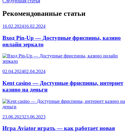
Следующая статья
по
записям
Рекомендованные статьи
16.02.2024
16.02.2024
Вход Pin-Up — Доступные фриспины, казино
онлайн зеркало
02.04.2024
02.04.2024
Kent casino — Доступные фриспины, интернет
казино на деньги
23.06.2023
23.06.2023
Игра Aviator играть — как работает новая