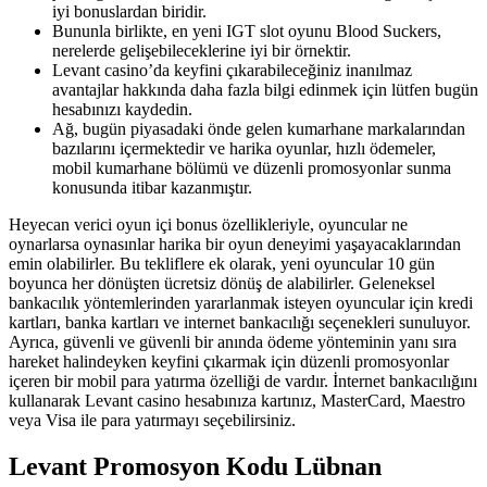
iyi bonuslardan biridir.
Bununla birlikte, en yeni IGT slot oyunu Blood Suckers,
nerelerde gelişebileceklerine iyi bir örnektir.
Levant casino’da keyfini çıkarabileceğiniz inanılmaz
avantajlar hakkında daha fazla bilgi edinmek için lütfen bugün
hesabınızı kaydedin.
Ağ, bugün piyasadaki önde gelen kumarhane markalarından
bazılarını içermektedir ve harika oyunlar, hızlı ödemeler,
mobil kumarhane bölümü ve düzenli promosyonlar sunma
konusunda itibar kazanmıştır.
Heyecan verici oyun içi bonus özellikleriyle, oyuncular ne
oynarlarsa oynasınlar harika bir oyun deneyimi yaşayacaklarından
emin olabilirler. Bu tekliflere ek olarak, yeni oyuncular 10 gün
boyunca her dönüşten ücretsiz dönüş de alabilirler. Geleneksel
bankacılık yöntemlerinden yararlanmak isteyen oyuncular için kredi
kartları, banka kartları ve internet bankacılığı seçenekleri sunuluyor.
Ayrıca, güvenli ve güvenli bir anında ödeme yönteminin yanı sıra
hareket halindeyken keyfini çıkarmak için düzenli promosyonlar
içeren bir mobil para yatırma özelliği de vardır. İnternet bankacılığını
kullanarak Levant casino hesabınıza kartınız, MasterCard, Maestro
veya Visa ile para yatırmayı seçebilirsiniz.
Levant Promosyon Kodu Lübnan