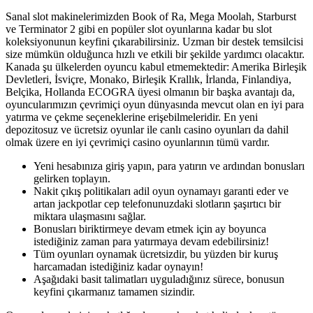
Sanal slot makinelerimizden Book of Ra, Mega Moolah, Starburst
ve Terminator 2 gibi en popüler slot oyunlarına kadar bu slot
koleksiyonunun keyfini çıkarabilirsiniz. Uzman bir destek temsilcisi
size mümkün olduğunca hızlı ve etkili bir şekilde yardımcı olacaktır.
Kanada şu ülkelerden oyuncu kabul etmemektedir: Amerika Birleşik
Devletleri, İsviçre, Monako, Birleşik Krallık, İrlanda, Finlandiya,
Belçika, Hollanda ECOGRA üyesi olmanın bir başka avantajı da,
oyuncularımızın çevrimiçi oyun dünyasında mevcut olan en iyi para
yatırma ve çekme seçeneklerine erişebilmeleridir. En yeni
depozitosuz ve ücretsiz oyunlar ile canlı casino oyunları da dahil
olmak üzere en iyi çevrimiçi casino oyunlarının tümü vardır.
Yeni hesabınıza giriş yapın, para yatırın ve ardından bonusları
gelirken toplayın.
Nakit çıkış politikaları adil oyun oynamayı garanti eder ve
artan jackpotlar cep telefonunuzdaki slotların şaşırtıcı bir
miktara ulaşmasını sağlar.
Bonusları biriktirmeye devam etmek için ay boyunca
istediğiniz zaman para yatırmaya devam edebilirsiniz!
Tüm oyunları oynamak ücretsizdir, bu yüzden bir kuruş
harcamadan istediğiniz kadar oynayın!
Aşağıdaki basit talimatları uyguladığınız sürece, bonusun
keyfini çıkarmanız tamamen sizindir.