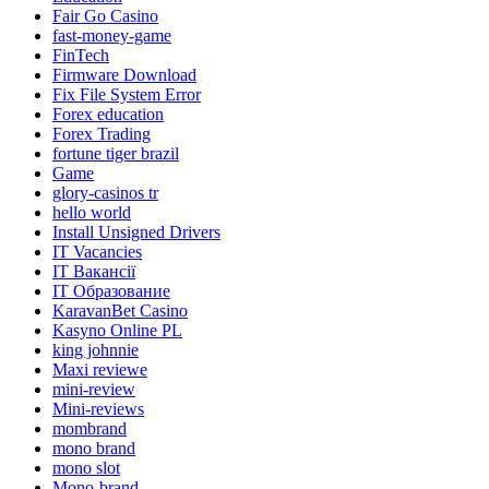
Fair Go Casino
fast-money-game
FinTech
Firmware Download
Fix File System Error
Forex education
Forex Trading
fortune tiger brazil
Game
glory-casinos tr
hello world
Install Unsigned Drivers
IT Vacancies
IT Вакансії
IT Образование
KaravanBet Casino
Kasyno Online PL
king johnnie
Maxi reviewe
mini-review
Mini-reviews
mombrand
mono brand
mono slot
Mono-brand