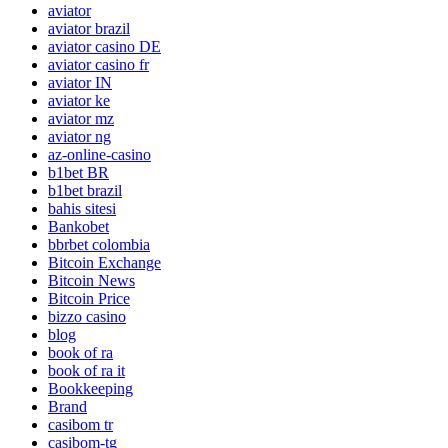
aviator
aviator brazil
aviator casino DE
aviator casino fr
aviator IN
aviator ke
aviator mz
aviator ng
az-online-casino
b1bet BR
b1bet brazil
bahis sitesi
Bankobet
bbrbet colombia
Bitcoin Exchange
Bitcoin News
Bitcoin Price
bizzo casino
blog
book of ra
book of ra it
Bookkeeping
Brand
casibom tr
casibom-tg