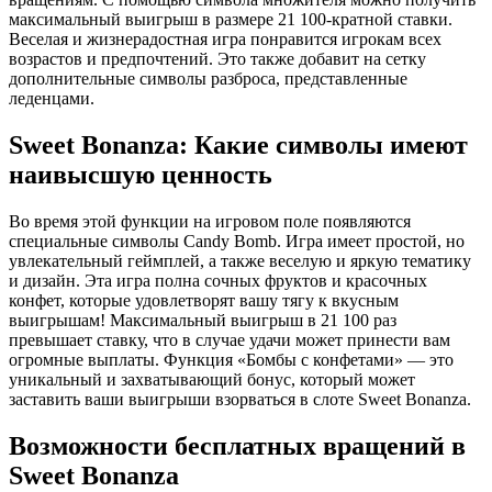
максимальный выигрыш в размере 21 100-кратной ставки.
Веселая и жизнерадостная игра понравится игрокам всех
возрастов и предпочтений. Это также добавит на сетку
дополнительные символы разброса, представленные
леденцами.
Sweet Bonanza: Какие символы имеют
наивысшую ценность
Во время этой функции на игровом поле появляются
специальные символы Candy Bomb. Игра имеет простой, но
увлекательный геймплей, а также веселую и яркую тематику
и дизайн. Эта игра полна сочных фруктов и красочных
конфет, которые удовлетворят вашу тягу к вкусным
выигрышам! Максимальный выигрыш в 21 100 раз
превышает ставку, что в случае удачи может принести вам
огромные выплаты. Функция «Бомбы с конфетами» — это
уникальный и захватывающий бонус, который может
заставить ваши выигрыши взорваться в слоте Sweet Bonanza.
Возможности бесплатных вращений в
Sweet Bonanza