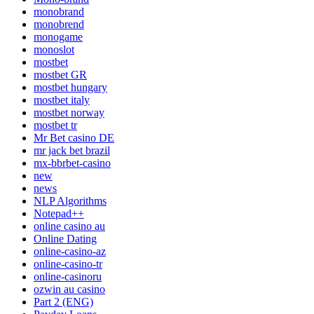
monobrand
monobrend
monogame
monoslot
mostbet
mostbet GR
mostbet hungary
mostbet italy
mostbet norway
mostbet tr
Mr Bet casino DE
mr jack bet brazil
mx-bbrbet-casino
new
news
NLP Algorithms
Notepad++
online casino au
Online Dating
online-casino-az
online-casino-tr
online-casinoru
ozwin au casino
Part 2 (ENG)