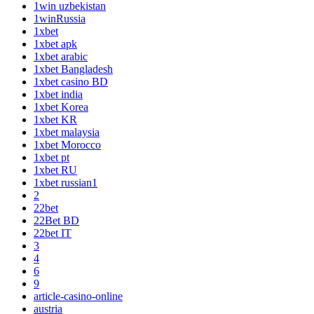
1win uzbekistan
1winRussia
1xbet
1xbet apk
1xbet arabic
1xbet Bangladesh
1xbet casino BD
1xbet india
1xbet Korea
1xbet KR
1xbet malaysia
1xbet Morocco
1xbet pt
1xbet RU
1xbet russian1
2
22bet
22Bet BD
22bet IT
3
4
6
9
article-casino-online
austria