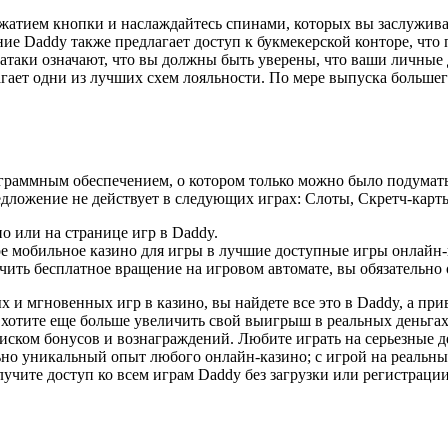
ажатием кнопки и наслаждайтесь спинами, которых вы заслужив
ние Daddy также предлагает доступ к букмекерской конторе, что 
атаки означают, что вы должны быть уверены, что ваши личные
ет одни из лучших схем лояльности. По мере выпуска большего 
граммным обеспечением, о котором только можно было подумать
дложение не действует в следующих играх: Слоты, Скретч-карты
о или на странице игр в Daddy.
е мобильное казино для игры в лучшие доступные игры онлайн-
чить бесплатное вращение на игровом автомате, вы обязательно 
и мгновенных игр в казино, вы найдете все это в Daddy, а пр
сли хотите еще больше увеличить свой выигрыш в реальных деньг
иском бонусов и вознаграждений. Любите играть на серьезные 
о уникальный опыт любого онлайн-казино; с игрой на реальные
чите доступ ко всем играм Daddy без загрузки или регистрации, 