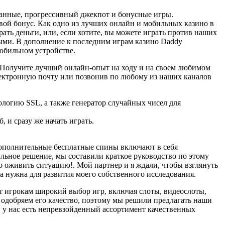
банные, прогрессивный джекпот и бонусные игры.
свой бонус. Как одно из лучших онлайн и мобильных казино в
рать деньги, или, если хотите, вы можете играть против наших
ьными. В дополнение к последним играм казино Daddy
мобильном устройстве.
ва. Получите лучший онлайн-опыт на ходу и на своем любимом
электронную почту или позвонив по любому из наших каналов
огию SSL, а также генератор случайных чисел для
, и сразу же начать играть.
ополнительные бесплатные спины включают в себя
льное решение, мы составили краткое руководство по этому
ого оживить ситуацию!. Мой партнер и я ждали, чтобы взглянуть
ла нужна для развития моего собственного исследования.
т игрокам широкий выбор игр, включая слоты, видеослоты,
и одобряем его качество, поэтому мы решили предлагать наши
 у нас есть непревзойденный ассортимент качественных