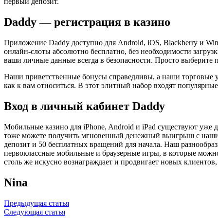
первый депозит.
Daddy — регистрация в казино
Приложение Daddy доступно для Android, iOS, Blackberry и Wi
онлайн-слоты абсолютно бесплатно, без необходимости загрузк
ваши личные данные всегда в безопасности. Просто выберите п
Наши приветственные бонусы справедливы, а наши торговые у
как к вам относиться. В этот элитный набор входят популярные и
Вход в личный кабинет Daddy
Мобильные казино для iPhone, Android и iPad существуют уже 
тоже можете получить мгновенный денежный выигрыш с нашим
депозит и 50 бесплатных вращений для начала. Наш разнообра
первоклассные мобильные и браузерные игры, в которые можно
столь же искусно вознаграждает и продвигает новых клиентов, 
Nina
Навигация
Предыдущая статья
Следующая статья
по