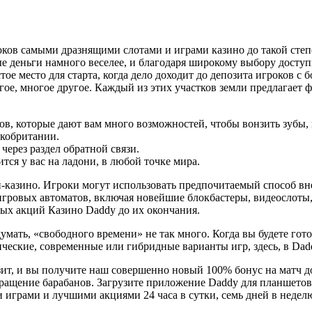
оков самыми дразнящими слотами и играми казино до такой степ
ые деньги намного веселее, и благодаря широкому выбору досту
тое место для старта, когда дело доходит до депозита игроков с
е, многое другое. Каждый из этих участков земли предлагает ф
ов, которые дают вам много возможностей, чтобы вонзить зубы, 
икобритании.
через раздел обратной связи.
тся у вас на ладони, в любой точке мира.
-казино. Игроки могут использовать предпочитаемый способ внес
ровых автоматов, включая новейшие блокбастеры, видеослоты, р
ьных акций Казино Daddy до их окончания.
думать, «свободного времени» не так много. Когда вы будете го
еские, современные или гибридные варианты игр, здесь, в Daddy
зит, и вы получите наш совершенно новый 100% бонус на матч д
вращение барабанов. Загрузите приложение Daddy для планшетов
играми и лучшими акциями 24 часа в сутки, семь дней в неделю,