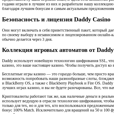
годами играли в лучшие из них и разработали нашу коллекцию 
благодаря лучшим бонусам и самым актуальным предложениям
Безопасность и лицензия Daddy Casino
Они могут включать в себя приветственный пакет, который да
по своему выбору в независимом и лицензированном онлайн-каз
обычно делается через 3 дня.
Коллекция игровых автоматов от Daddy
Daddy использует новейшую технологию шифрования SSL, чтоб
казино, это ваше настоящее казино. Чтобы получить доступ ко
Бесплатные игры казино — это гораздо больше, чем просто вращ
возможность попробовать наши разнообразные слоты, блэкджек
и BlackBerry OS, а также с Blackberry Playbook и Fire OS. Dad
лучших играх казино, и вы не будете разочарованы. Все, что ва
Криптовалюты работают так же, как наличные деньги в реальн
использует ведущую в отрасли технологию шифрования, чтобы
только для тех, но и для тех, кто воспользовался предложенным
бонус 100% Match. Исключительно для вращений на 50 и 100 ф