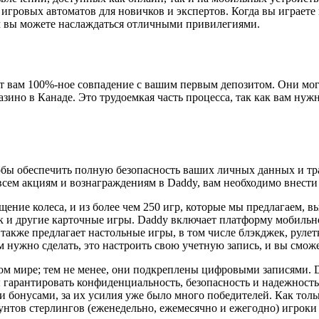
игровых автоматов для новичков и экспертов. Когда вы играете
 вы можете наслаждаться отличными привилегиями.
ет вам 100%-ное совпадение с вашим первым депозитом. Они мог
ино в Канаде. Это трудоемкая часть процесса, так как вам нужн
ы обеспечить полную безопасность ваших личных данных и тра
 всем акциям и вознаграждениям в Daddy, вам необходимо внести
ение колеса, и из более чем 250 игр, которые мы предлагаем, вы
 и другие карточные игры. Daddy включает платформу мобильного
dy также предлагает настольные игры, в том числе блэкджек, рул
м нужно сделать, это настроить свою учетную запись, и вы сможе
ом мире; тем не менее, они подкреплены цифровыми записями. 
 гарантировать конфиденциальность, безопасность и надежност
и бонусами, за их усилия уже было много победителей. Как тольк
унтов стерлингов (еженедельно, ежемесячно и ежегодно) игроки