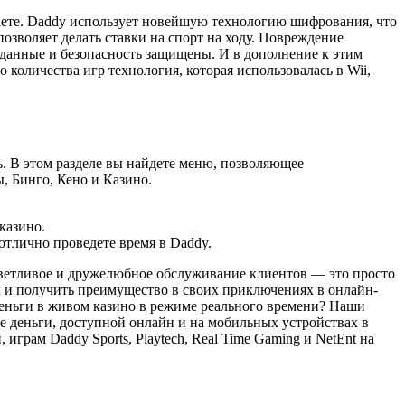
аете. Daddy использует новейшую технологию шифрования, что
позволяет делать ставки на спорт на ходу. Повреждение
 данные и безопасность защищены. И в дополнение к этим
количества игр технология, которая использовалась в Wii,
. В этом разделе вы найдете меню, позволяющее
, Бинго, Кено и Казино.
казино.
отлично проведете время в Daddy.
иветливое и дружелюбное обслуживание клиентов — это просто
ах и получить преимущество в своих приключениях в онлайн-
деньги в живом казино в режиме реального времени? Наши
 деньги, доступной онлайн и на мобильных устройствах в
играм Daddy Sports, Playtech, Real Time Gaming и NetEnt на