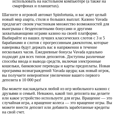
использовать на настольном компьютере (а также на
смартфонах и планшетах).
Шагните в игровой автомат Spinfortunia, и вас ждет целый
новый мир азарта, стиля и больших выплат. Казино Vavada
предлагает своим участникам множество возможностей для
выигрыша с бездепозитными бонусами и другими
захватывающими играми казино на своей платформе.
Выбирайте из наших лучших классических слотов с 3 и 5
барабанами и слотов с прогрессивным джекпотом, которые
наверняка будут держать вас в напряжении в течение
нескольких часов. Ежедневные бонусы Vavada идеально
подходят для всех типов депозитов. Доступны различные
способы ввода и вывода средств, включая электронные
кошельки, банковские переводы и карты предоплаты. Новая
программа вознаграждений Vavada щедра; как новый игрок,
вы получаете невероятное увеличение вашего первого
депозита в 10 000 раз!
Вы можете наслаждаться любой из игр мобильного казино с
друзьями и семьей. Неважно, какой тип депозита вы делаете
или какое устройство используете для игры. Вращение — это
случайная игра, а вращение колеса — это вращение игры. Вы
можете внести депозит или добавить заработанные кредиты
на свой счет.