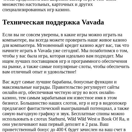
множество настольных, карточных и других
специализированных игр казино.
Техническая поддержка Vavada
Если вы не совсем уверены, в какие игры можно играть на
компьютере, вы всегда можете проверить наше живое казино
для компьютера. Мгновенный кредит казино ждет вас, так что
начните играть в Vavada уже сегодня!. Мы позаботимся о том,
чтобы у вас была игра, которая идеально вам подходит. Мы
ищем лучших поставщиков игр и программного обеспечения
на рынке, а также самые популярные слоты, чтобы обеспечить
вам отличный опыт и удовольствие!
Вас ждут самые лучшие барабаны, бонусные функции и
максимальные награды. Правительство регулирует сайты
онлайн-игр, обеспечивая честную игру во всех онлайн-
казино, тем самым зарабатывая им известное имя в этом
бизнесе. Большинство наших слотов, игр и игр в видеопокер
предлагают фантастический выигрышный потенциал, а также
самую выгодную графику и звук. Бесплатные спины можно
использовать в слотах Starburst, Wild Wild West и Book Of Ra, и
они увеличивают ваш первый депозит в 2 раза. Ваш
приветственный бонус до 400 € будет зачислен на ваш счет в