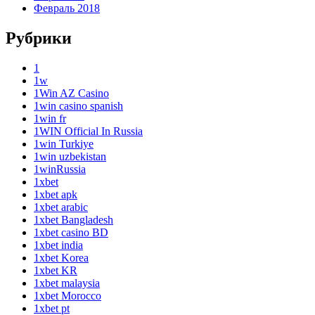
Февраль 2018
Рубрики
1
1w
1Win AZ Casino
1win casino spanish
1win fr
1WIN Official In Russia
1win Turkiye
1win uzbekistan
1winRussia
1xbet
1xbet apk
1xbet arabic
1xbet Bangladesh
1xbet casino BD
1xbet india
1xbet Korea
1xbet KR
1xbet malaysia
1xbet Morocco
1xbet pt