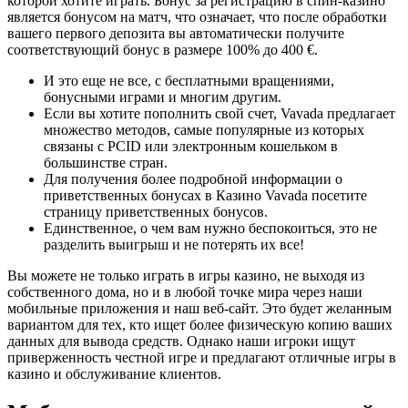
которой хотите играть. Бонус за регистрацию в спин-казино
является бонусом на матч, что означает, что после обработки
вашего первого депозита вы автоматически получите
соответствующий бонус в размере 100% до 400 €.
И это еще не все, с бесплатными вращениями,
бонусными играми и многим другим.
Если вы хотите пополнить свой счет, Vavada предлагает
множество методов, самые популярные из которых
связаны с PCID или электронным кошельком в
большинстве стран.
Для получения более подробной информации о
приветственных бонусах в Казино Vavada посетите
страницу приветственных бонусов.
Единственное, о чем вам нужно беспокоиться, это не
разделить выигрыш и не потерять их все!
Вы можете не только играть в игры казино, не выходя из
собственного дома, но и в любой точке мира через наши
мобильные приложения и наш веб-сайт. Это будет желанным
вариантом для тех, кто ищет более физическую копию ваших
данных для вывода средств. Однако наши игроки ищут
приверженность честной игре и предлагают отличные игры в
казино и обслуживание клиентов.