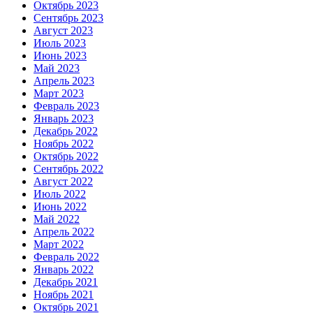
Октябрь 2023
Сентябрь 2023
Август 2023
Июль 2023
Июнь 2023
Май 2023
Апрель 2023
Март 2023
Февраль 2023
Январь 2023
Декабрь 2022
Ноябрь 2022
Октябрь 2022
Сентябрь 2022
Август 2022
Июль 2022
Июнь 2022
Май 2022
Апрель 2022
Март 2022
Февраль 2022
Январь 2022
Декабрь 2021
Ноябрь 2021
Октябрь 2021