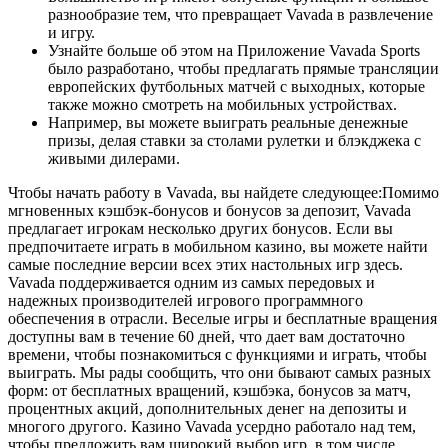
разнообразие тем, что превращает Vavada в развлечение
и игру.
Узнайте больше об этом на Приложение Vavada Sports
было разработано, чтобы предлагать прямые трансляции
европейских футбольных матчей с выходных, которые
также можно смотреть на мобильных устройствах.
Например, вы можете выиграть реальные денежные
призы, делая ставки за столами рулетки и блэкджека с
живыми дилерами.
Чтобы начать работу в Vavada, вы найдете следующее:Помимо
мгновенных кэшбэк-бонусов и бонусов за депозит, Vavada
предлагает игрокам несколько других бонусов. Если вы
предпочитаете играть в мобильном казино, вы можете найти
самые последние версии всех этих настольных игр здесь.
Vavada поддерживается одним из самых передовых и
надежных производителей игрового программного
обеспечения в отрасли. Веселые игры и бесплатные вращения
доступны вам в течение 60 дней, что дает вам достаточно
времени, чтобы познакомиться с функциями и играть, чтобы
выиграть. Мы рады сообщить, что они бывают самых разных
форм: от бесплатных вращений, кэшбэка, бонусов за матч,
процентных акций, дополнительных денег на депозиты и
многого другого. Казино Vavada усердно работало над тем,
чтобы предложить вам широкий выбор игр, в том числе