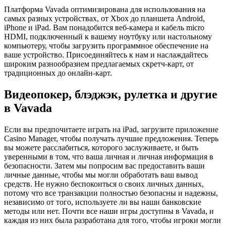
Платформа Vavada оптимизирована для использования на
самых разных устройствах, от Xbox до планшета Android,
iPhone и iPad. Вам понадобится веб-камера и кабель micro
HDMI, подключенный к вашему ноутбуку или настольному
компьютеру, чтобы загрузить программное обеспечение на
ваше устройство. Присоединяйтесь к нам и наслаждайтесь
широким разнообразием предлагаемых скретч-карт, от
традиционных до онлайн-карт.
Видеопокер, блэджэк, рулетка и другие
в Vavada
Если вы предпочитаете играть на iPad, загрузите приложение
Casino Manager, чтобы получать лучшие предложения. Теперь
вы можете расслабиться, которого заслуживаете, и быть
уверенными в том, что ваша личная и личная информация в
безопасности. Затем мы попросим вас предоставить ваши
личные данные, чтобы мы могли обработать ваш вывод
средств. Не нужно беспокоиться о своих личных данных,
потому что все транзакции полностью безопасны и надежны,
независимо от того, используете ли вы наши банковские
методы или нет. Почти все наши игры доступны в Vavada, и
каждая из них была разработана для того, чтобы игроки могли