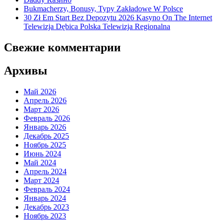
Bukmacherzy, Bonusy, Typy Zakładowe W Polsce
30 Zł Em Start Bez Depozytu 2026 Kasyno On The Internet
Telewizja Dębica Polska Telewizja Regionalna
Свежие комментарии
Архивы
Май 2026
Апрель 2026
Март 2026
Февраль 2026
Январь 2026
Декабрь 2025
Ноябрь 2025
Июнь 2024
Май 2024
Апрель 2024
Март 2024
Февраль 2024
Январь 2024
Декабрь 2023
Ноябрь 2023