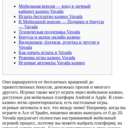
Мобильная версия — вход в личный
кабинет казино Vavada
Играть бесплатно казино Vavada
В Мобильной версии — Подарки и бонусы
— Vavada
Техническая поддержка Vavada
Бонусы и акции онлайн казино
Видеопокер, блэджэк, рулетка и другие в
Vavada
Как начать играть в Vavada
Режимы игры казино Vavada
Игровые автоматы Vavada казино
Они варьируются от бесплатных вращений до
приветственных бонусов, денежных призов и многого
другого. Игроки также могут играть через мобильное казино,
доступное для мобильных платформ Android и Apple. В спин-
казино легко ориентироваться, есть настольные игры,
игровые автоматы и все, что между ними! Например, когда вы
играете в Ace of Spades, вишенки можно выиграть от 0 до 20.
Vavada предлагает полностью настраиваемый мобильный
игровой процесс, поэтому вы можете выбрать платформу, на