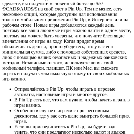
сделаете, вы получите мгновенный бонус до $/£/
€/CAD$/AUD$/€ на свой счет в Pin Up. Тем не менее, есть
несколько опций, которые доступны для использования
только в мобильном приложении Pin Up, в Интернете или на
рабочем столе. Новые игры добавляются каждый день,
поэтому все ваши любимые игры можно найти в одном месте,
поэтому вы можете быть уверены, что получите блестящие
впечатления от игры на ходу. Когда придет время
обналичивать деньги, просто убедитесь, что у вас есть
минимальная сумма, либо с помощью собственных средств,
либо с помощью наших безопасных и надежных банковских
методов. Независимо от того, используете ли вы свой
мобильный телефон, планшет, ПК или Mac, вы сможете
играть и получать максимальную отдачу от своих мобильных
игр казино.
Отправляйтесь в Pin Up, чтобы играть в игровые
автоматы, настольные игры и многое другое.
В Pin Up есть все, что вам нужно, чтобы начать играть в
игры казино.
Особенно в случае с играми с прогрессивным
джекпотом, где у вас есть шанс выиграть большой приз,
играя.
Если вы присоединитесь к Pin Up, вы будете рады
узнать, что они предлагают несколько валют и языков.