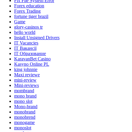
Fix File System Error
Forex education
Forex Trading
fortune tiger brazil
Game
glory-casinos tr
hello world
Install Unsigned Drivers
IT Vacancies
IT Вакансії
IT Образование
KaravanBet Casino
Kasyno Online PL
king johnnie
Maxi reviewe
mini-review
Mini-reviews
mombrand
mono brand
mono slot
Mono-brand
monobrand
monobrend
monogame
monoslot