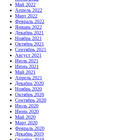
Май 2022
Апрель 2022
Март 2022
Февраль 2022
Январь 2022
Декабрь 2021
Ноябрь 2021
Октябрь 2021
Сентябрь 2021
Август 2021
Июль 2021
Июнь 2021
Май 2021
Апрель 2021
Декабрь 2020
Ноябрь 2020
Октябрь 2020
Сентябрь 2020
Июль 2020
Июнь 2020
Май 2020
Март 2020
Февраль 2020
Декабрь 2019
Октябрь 2019