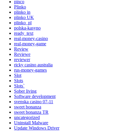
pinco
Plinko
plinko in
plinko UK
plinko_pl
polska-kasyno
ready_text
real-money-casino
real-money-game
Review
Reviewe
reviewer
ricky casino australia
rus-money-games
Slot
Slots
Slots`
Sober living
Software development
svenska casino 07-11
sweet bonanza
sweet bonanza TR
uncategorized
Uninstall Malware
Update Windows Driver