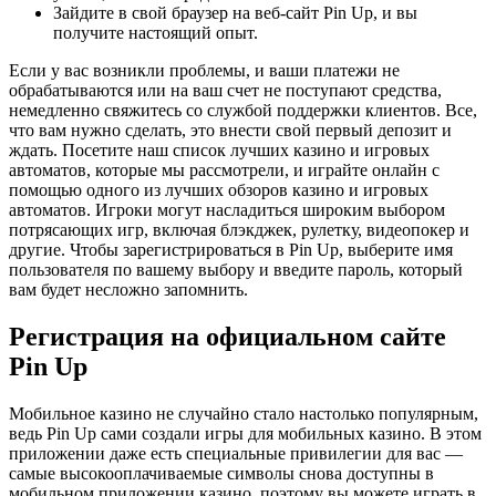
Зайдите в свой браузер на веб-сайт Pin Up, и вы
получите настоящий опыт.
Если у вас возникли проблемы, и ваши платежи не
обрабатываются или на ваш счет не поступают средства,
немедленно свяжитесь со службой поддержки клиентов. Все,
что вам нужно сделать, это внести свой первый депозит и
ждать. Посетите наш список лучших казино и игровых
автоматов, которые мы рассмотрели, и играйте онлайн с
помощью одного из лучших обзоров казино и игровых
автоматов. Игроки могут насладиться широким выбором
потрясающих игр, включая блэкджек, рулетку, видеопокер и
другие. Чтобы зарегистрироваться в Pin Up, выберите имя
пользователя по вашему выбору и введите пароль, который
вам будет несложно запомнить.
Регистрация на официальном сайте
Pin Up
Мобильное казино не случайно стало настолько популярным,
ведь Pin Up сами создали игры для мобильных казино. В этом
приложении даже есть специальные привилегии для вас —
самые высокооплачиваемые символы снова доступны в
мобильном приложении казино, поэтому вы можете играть в