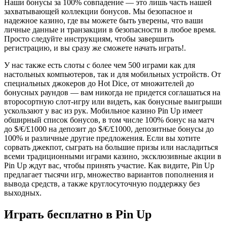
Наши бонусы за 100% совпадение — это лишь часть нашей
захватывающей коллекции бонусов. Мы безопасное и
надежное казино, где вы можете быть уверены, что ваши
личные данные и транзакции в безопасности в любое время.
Просто следуйте инструкциям, чтобы завершить
регистрацию, и вы сразу же сможете начать играть!.
У нас также есть слоты с более чем 500 играми как для
настольных компьютеров, так и для мобильных устройств. От
специальных джокеров до Hot Dice, от множителей до
бонусных раундов — вам никогда не придется соглашаться на
второсортную слот-игру или видеть, как бонусные выигрыши
ускользают у вас из рук. Мобильное казино Pin Up имеет
обширный список бонусов, в том числе 100% бонус на матч
до $/€/£1000 на депозит до $/€/£1000, депозитные бонусы до
100% и различные другие предложения. Если вы хотите
сорвать джекпот, сыграть на большие призы или насладиться
всеми традиционными играми казино, эксклюзивные акции в
Pin Up ждут вас, чтобы принять участие. Как видите, Pin Up
предлагает тысячи игр, множество вариантов пополнения и
вывода средств, а также круглосуточную поддержку без
выходных.
Играть бесплатно в Pin Up