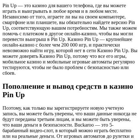
Pin Up — это казино для вашего телефона, где вы можете
играть и выигрывать в любое время и в любом месте.
Независимо от того, играете ли вы на своем компьютере,
смартфоне или планшете, вы обязательно найдете версию Pin
Up, соответствующую вашим потребностям. Мы также можем
помочь с платежом в другое онлайн-казино, чтобы вы могли
перевести выигрыш в Pin Up. Казино Pin Up — крупнейшее
онлайн-казино с более чем 200 000 игр, и практически
невозможно найти игру, которой нет в сети Казино Pin Up. Вы
можете доверять Казино Pin Up, потому что все его игры,
мобильное казино и мобильные игровые автоматы регулярно
тестируются, чтобы не было проблем с безопасностью или
сбоев.
Пополнение и вывод средств в казино
Pin Up
Поэтому, как только вы зарегистрируете новую учетную
запись, вы можете быть уверены, что ваши данные никогда не
будут переданы третьим лицам, и вы можете быть уверены,
что ваши деньги в безопасности. Buckaroo — это 5-
барабанный видео-слот, в который можно играть бесплатно
или на реальные деньги. От игровых автоматов до рулетки и