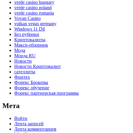
verde casino hungary
verde casino poland
verde casino romania
Vovan Casino
vulkan vegas germany
Windows 11 Dll
Без рубрики
Криптовалюты
Макси-обзорник
Мода
Морда RU
Новости
Новости Криптовалют
сателлиты
Финтех
Форекс Брокеры
Форекс обучение
Форекс партнерская программа
Мета
Войти
Лента записей
Лента комментариев