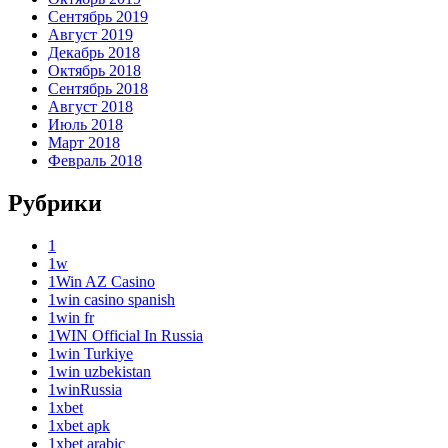
Сентябрь 2019
Август 2019
Декабрь 2018
Октябрь 2018
Сентябрь 2018
Август 2018
Июль 2018
Март 2018
Февраль 2018
Рубрики
1
1w
1Win AZ Casino
1win casino spanish
1win fr
1WIN Official In Russia
1win Turkiye
1win uzbekistan
1winRussia
1xbet
1xbet apk
1xbet arabic