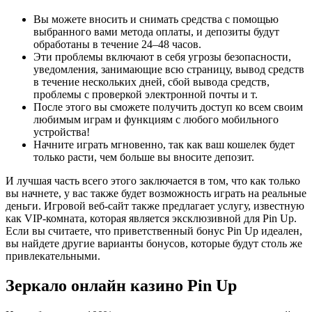
Вы можете вносить и снимать средства с помощью
выбранного вами метода оплаты, и депозиты будут
обработаны в течение 24–48 часов.
Эти проблемы включают в себя угрозы безопасности,
уведомления, занимающие всю страницу, вывод средств
в течение нескольких дней, сбой вывода средств,
проблемы с проверкой электронной почты и т.
После этого вы сможете получить доступ ко всем своим
любимым играм и функциям с любого мобильного
устройства!
Начните играть мгновенно, так как ваш кошелек будет
только расти, чем больше вы вносите депозит.
И лучшая часть всего этого заключается в том, что как только
вы начнете, у вас также будет возможность играть на реальные
деньги. Игровой веб-сайт также предлагает услугу, известную
как VIP-комната, которая является эксклюзивной для Pin Up.
Если вы считаете, что приветственный бонус Pin Up идеален,
вы найдете другие варианты бонусов, которые будут столь же
привлекательными.
Зеркало онлайн казино Pin Up