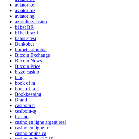
aviator ke
aviator mz
aviator ng
az-online-casino
b1bet BR
b1bet brazil
bahis sitesi
Bankobet
bbrbet colombia
Bitcoin Exchange
Bitcoin News
Bitcoin Price
bizzo casino
blog
book of ra
book of ra it
Bookkeeping
Brand
casibom tr
casibom-tg
Casino
casino en ligne argent reel
casino en ligne fr
casino onlina ca
casino online 17-10