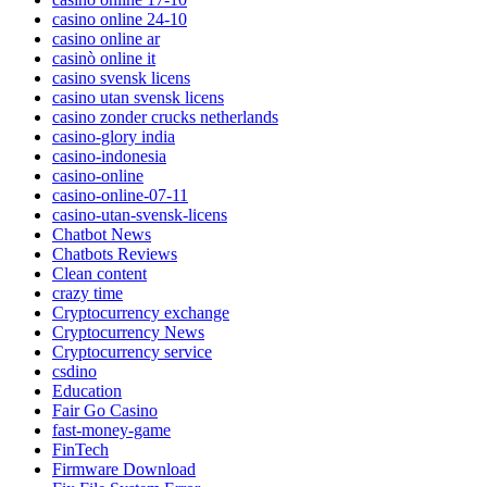
casino online 24-10
casino online ar
casinò online it
casino svensk licens
casino utan svensk licens
casino zonder crucks netherlands
casino-glory india
casino-indonesia
casino-online
casino-online-07-11
casino-utan-svensk-licens
Chatbot News
Chatbots Reviews
Clean content
crazy time
Cryptocurrency exchange
Cryptocurrency News
Cryptocurrency service
csdino
Education
Fair Go Casino
fast-money-game
FinTech
Firmware Download