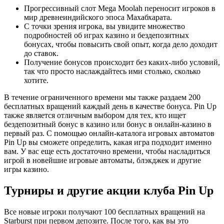
Прогрессивный слот Mega Moolah переносит игроков в
мир древнеиндийского эпоса Махабхарата.
С точки зрения игрока, вы увидите множество
подробностей об играх казино и бездепозитных
бонусах, чтобы повысить свой опыт, когда дело доходит
до ставок.
Получение бонусов происходит без каких-либо условий,
так что просто наслаждайтесь ими столько, сколько
хотите.
В течение ограниченного времени мы также раздаем 200
бесплатных вращений каждый день в качестве бонуса. Pin Up
также является отличным выбором для тех, кто ищет
бездепозитный бонус в казино или бонус в онлайн-казино в
первый раз. С помощью онлайн-каталога игровых автоматов
Pin Up вы сможете определить, какая игра подходит именно
вам. У вас еще есть достаточно времени, чтобы насладиться
игрой в новейшие игровые автоматы, блэкджек и другие
игры казино.
Турниры и другие акции клуба Pin Up
Все новые игроки получают 100 бесплатных вращений на
Starburst при первом депозите. После того, как вы это