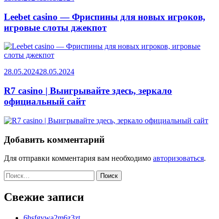
Leebet casino — Фриспины для новых игроков,
игровые слоты джекпот
28.05.2024
28.05.2024
R7 casino | Выигрывайте здесь, зеркало
официальный сайт
Добавить комментарий
Для отправки комментария вам необходимо
авторизоваться
.
Найти:
Свежие записи
6hsfgvwa2m6z3zt