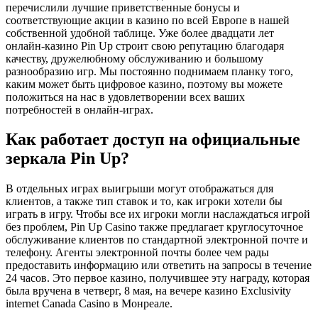
перечислили лучшие приветственные бонусы и
соответствующие акции в казино по всей Европе в нашей
собственной удобной таблице. Уже более двадцати лет
онлайн-казино Pin Up строит свою репутацию благодаря
качеству, дружелюбному обслуживанию и большому
разнообразию игр. Мы постоянно поднимаем планку того,
каким может быть цифровое казино, поэтому вы можете
положиться на нас в удовлетворении всех ваших
потребностей в онлайн-играх.
Как работает доступ на официальные
зеркала Pin Up?
В отдельных играх выигрыши могут отображаться для
клиентов, а также тип ставок и то, как игроки хотели бы
играть в игру. Чтобы все их игроки могли наслаждаться игрой
без проблем, Pin Up Casino также предлагает круглосуточное
обслуживание клиентов по стандартной электронной почте и
телефону. Агенты электронной почты более чем рады
предоставить информацию или ответить на запросы в течение
24 часов. Это первое казино, получившее эту награду, которая
была вручена в четверг, 8 мая, на вечере казино Exclusivity
internet Canada Casino в Монреале.