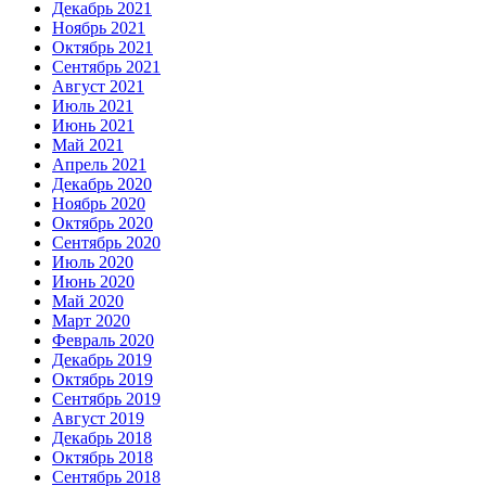
Декабрь 2021
Ноябрь 2021
Октябрь 2021
Сентябрь 2021
Август 2021
Июль 2021
Июнь 2021
Май 2021
Апрель 2021
Декабрь 2020
Ноябрь 2020
Октябрь 2020
Сентябрь 2020
Июль 2020
Июнь 2020
Май 2020
Март 2020
Февраль 2020
Декабрь 2019
Октябрь 2019
Сентябрь 2019
Август 2019
Декабрь 2018
Октябрь 2018
Сентябрь 2018