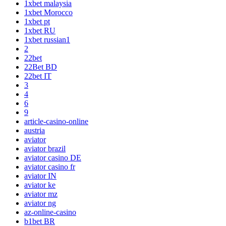
1xbet malaysia
1xbet Morocco
1xbet pt
1xbet RU
1xbet russian1
2
22bet
22Bet BD
22bet IT
3
4
6
9
article-casino-online
austria
aviator
aviator brazil
aviator casino DE
aviator casino fr
aviator IN
aviator ke
aviator mz
aviator ng
az-online-casino
b1bet BR