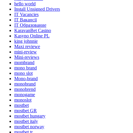
hello world
Install Unsigned Drivers
IT Vacancies
IT Вакансії
IT Образование
KaravanBet Casino
Kasyno Online PL
king johnnie
Maxi reviewe
mini-review
Mini-reviews
mombrand
mono brand
mono slot
Mono-brand
monobrand
monobrend
monogame
monoslot
mostbet
mostbet GR
mostbet hungary
mostbet italy
mostbet norway
mostbet tr