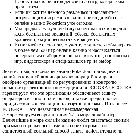
1 доступных вариантов депозита до игр, которые мы
предлагаем.
Если вы хотите немного развлечься и насладиться
потрясающими играми в казино, присоединяйтесь к
онлайн-казино Pokerdom уже сегодня!
Мы предлагаем лучшие бонусы бесплатных вращений,
коды бесплатных вращений, обзоры бесплатных
вращений, акции бесплатных вращений.
Используйте свою новую учетную запись, чтобы играть
в более чем 500 игр онлайн-казино и наслаждаться
невероятным выбором игровых автоматов, настольных
игр, видеопокера и специальных игр на выбор.
Знаете ли вы, что онлайн-казино Pokerdom принадлежит
одной из крупнейших игорных корпораций в мире и
одобрено организацией по регулированию и контролю
онлайн-игр электронной коммерции или eCOGRA? ECOGRA
гарантирует, что эта организация обеспечивает защиту
операторов казино и их игроков, а также предоставляет
юридические консультации по азартным играм в Интернете.
ECOGRA — это независимая некоммерческая
саморегулируемая организация №1 в мире онлайн-игр.
Величайшие в мире онлайн-казино любят хвастаться своими
призами и преимуществами для своих игроков, но
единственный реальный способ узнать, действительно ли