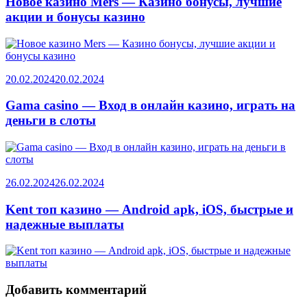
Новое казино Mers — Казино бонусы, лучшие
акции и бонусы казино
20.02.2024
20.02.2024
Gama casino — Вход в онлайн казино, играть на
деньги в слоты
26.02.2024
26.02.2024
Kent топ казино — Android apk, iOS, быстрые и
надежные выплаты
Добавить комментарий