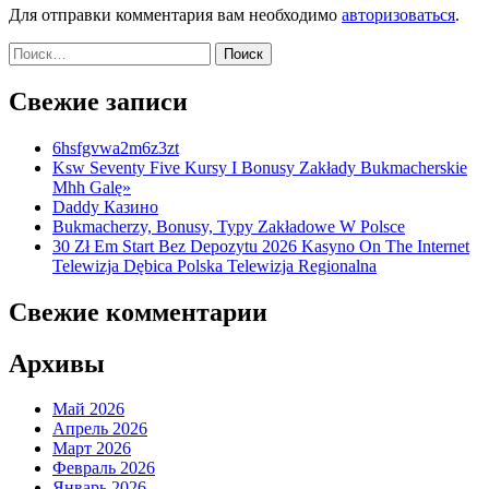
Для отправки комментария вам необходимо
авторизоваться
.
Найти:
Свежие записи
6hsfgvwa2m6z3zt
Ksw Seventy Five Kursy I Bonusy Zakłady Bukmacherskie
Mhh Galę»
Daddy Казино
Bukmacherzy, Bonusy, Typy Zakładowe W Polsce
30 Zł Em Start Bez Depozytu 2026 Kasyno On The Internet
Telewizja Dębica Polska Telewizja Regionalna
Свежие комментарии
Архивы
Май 2026
Апрель 2026
Март 2026
Февраль 2026
Январь 2026