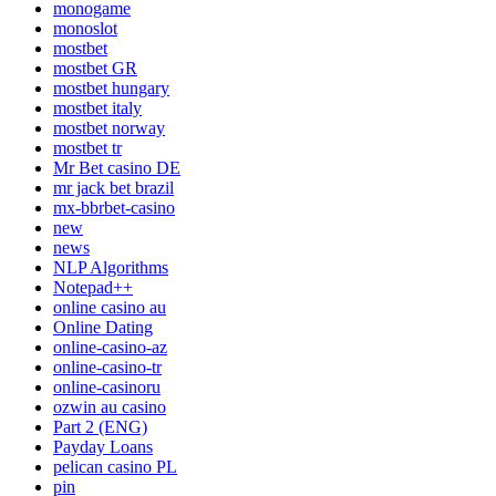
monogame
monoslot
mostbet
mostbet GR
mostbet hungary
mostbet italy
mostbet norway
mostbet tr
Mr Bet casino DE
mr jack bet brazil
mx-bbrbet-casino
new
news
NLP Algorithms
Notepad++
online casino au
Online Dating
online-casino-az
online-casino-tr
online-casinoru
ozwin au casino
Part 2 (ENG)
Payday Loans
pelican casino PL
pin