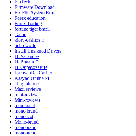
FinTech
Firmware Download
Fix File System Error
Forex education
Forex Trading
fortune tiger brazil
Game
glory-casinos tr
hello world
Install Unsigned Drivers
IT Vacancies
IT Вакансії
IT Образование
KaravanBet Casino
Kasyno Online PL
king johnnie
Maxi reviewe
mini-review
Mini-reviews
mombrand
mono brand
mono slot
Mono-brand
monobrand
monobrend