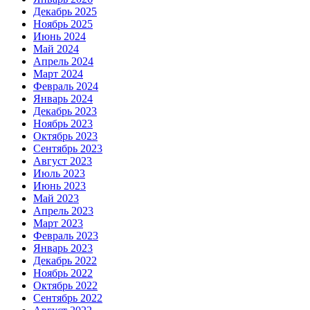
Декабрь 2025
Ноябрь 2025
Июнь 2024
Май 2024
Апрель 2024
Март 2024
Февраль 2024
Январь 2024
Декабрь 2023
Ноябрь 2023
Октябрь 2023
Сентябрь 2023
Август 2023
Июль 2023
Июнь 2023
Май 2023
Апрель 2023
Март 2023
Февраль 2023
Январь 2023
Декабрь 2022
Ноябрь 2022
Октябрь 2022
Сентябрь 2022