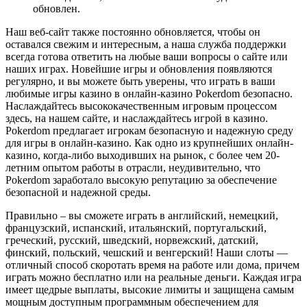
обновлен.
Наш веб-сайт также постоянно обновляется, чтобы он
оставался свежим и интересным, а наша служба поддержки
всегда готова ответить на любые ваши вопросы о сайте или
наших играх. Новейшие игры и обновления появляются
регулярно, и вы можете быть уверены, что играть в ваши
любимые игры казино в онлайн-казино Pokerdom безопасно.
Наслаждайтесь высококачественным игровым процессом
здесь, на нашем сайте, и наслаждайтесь игрой в казино.
Pokerdom предлагает игрокам безопасную и надежную среду
для игры в онлайн-казино. Как одно из крупнейших онлайн-
казино, когда-либо выходивших на рынок, с более чем 20-
летним опытом работы в отрасли, неудивительно, что
Pokerdom заработало высокую репутацию за обеспечение
безопасной и надежной среды.
Правильно – вы сможете играть в английский, немецкий,
французский, испанский, итальянский, португальский,
греческий, русский, шведский, норвежский, датский,
финский, польский, чешский и венгерский! Наши слоты —
отличный способ скоротать время на работе или дома, причем
играть можно бесплатно или на реальные деньги. Каждая игра
имеет щедрые выплаты, высокие лимиты и защищена самым
мощным доступным программным обеспечением для