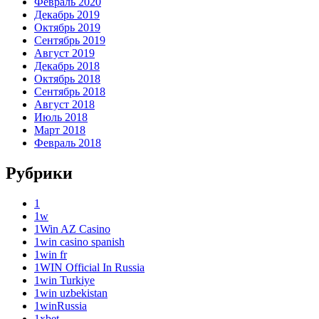
Февраль 2020
Декабрь 2019
Октябрь 2019
Сентябрь 2019
Август 2019
Декабрь 2018
Октябрь 2018
Сентябрь 2018
Август 2018
Июль 2018
Март 2018
Февраль 2018
Рубрики
1
1w
1Win AZ Casino
1win casino spanish
1win fr
1WIN Official In Russia
1win Turkiye
1win uzbekistan
1winRussia
1xbet