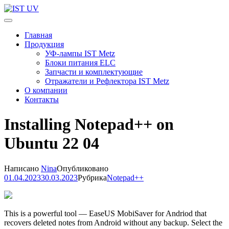
Перейти
к
IST UV
Профессиональные УФ технологии
содержимому
Главная
(нажмите
Продукция
Enter)
УФ-лампы IST Metz
Блоки питания ELC
Запчасти и комплектующие
Отражатели и Рефлектора IST Metz
О компании
Контакты
Installing Notepad++ on
Ubuntu 22 04
Написано
Nina
Опубликовано
01.04.2023
30.03.2023
Рубрика
Notepad++
This is a powerful tool — EaseUS MobiSaver for Andriod that
recovers deleted notes from Android without any backup. Select the