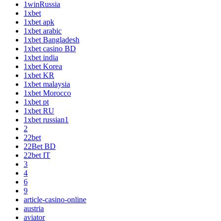
1winRussia
1xbet
1xbet apk
1xbet arabic
1xbet Bangladesh
1xbet casino BD
1xbet india
1xbet Korea
1xbet KR
1xbet malaysia
1xbet Morocco
1xbet pt
1xbet RU
1xbet russian1
2
22bet
22Bet BD
22bet IT
3
4
6
9
article-casino-online
austria
aviator