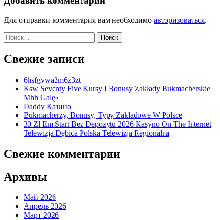
Добавить комментарий
Для отправки комментария вам необходимо
авторизоваться
.
Найти:
Свежие записи
6hsfgvwa2m6z3zt
Ksw Seventy Five Kursy I Bonusy Zakłady Bukmacherskie
Mhh Galę»
Daddy Казино
Bukmacherzy, Bonusy, Typy Zakładowe W Polsce
30 Zł Em Start Bez Depozytu 2026 Kasyno On The Internet
Telewizja Dębica Polska Telewizja Regionalna
Свежие комментарии
Архивы
Май 2026
Апрель 2026
Март 2026