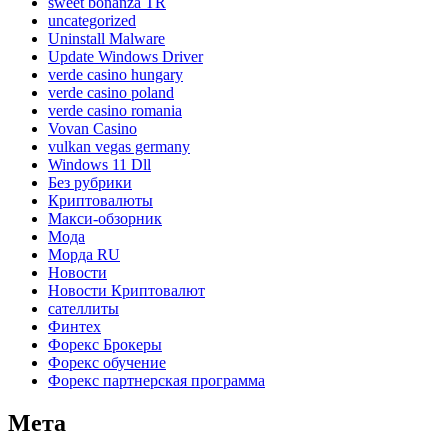
sweet bonanza TR
uncategorized
Uninstall Malware
Update Windows Driver
verde casino hungary
verde casino poland
verde casino romania
Vovan Casino
vulkan vegas germany
Windows 11 Dll
Без рубрики
Криптовалюты
Макси-обзорник
Мода
Морда RU
Новости
Новости Криптовалют
сателлиты
Финтех
Форекс Брокеры
Форекс обучение
Форекс партнерская программа
Мета