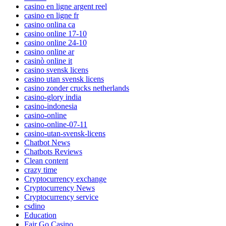
casino en ligne argent reel
casino en ligne fr
casino onlina ca
casino online 17-10
casino online 24-10
casino online ar
casinò online it
casino svensk licens
casino utan svensk licens
casino zonder crucks netherlands
casino-glory india
casino-indonesia
casino-online
casino-online-07-11
casino-utan-svensk-licens
Chatbot News
Chatbots Reviews
Clean content
crazy time
Cryptocurrency exchange
Cryptocurrency News
Cryptocurrency service
csdino
Education
Fair Go Casino