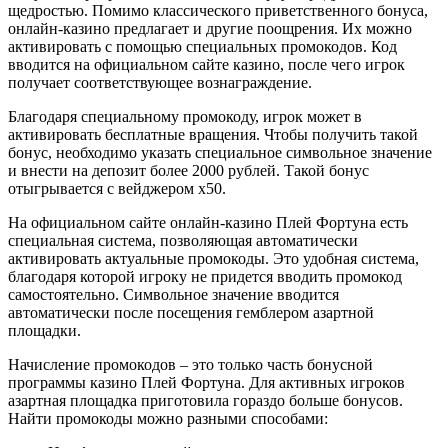
щедростью. Помимо классического приветственного бонуса,
онлайн-казино предлагает и другие поощрения. Их можно
активировать с помощью специальных промокодов. Код
вводится на официальном сайте казино, после чего игрок
получает соответствующее вознаграждение.
Благодаря специальному промокоду, игрок может в
активировать бесплатные вращения. Чтобы получить такой
бонус, необходимо указать специальное символьное значение
и внести на депозит более 2000 рублей. Такой бонус
отыгрывается с вейджером х50.
На официальном сайте онлайн-казино Плей Фортуна есть
специальная система, позволяющая автоматически
активировать актуальные промокоды. Это удобная система,
благодаря которой игроку не придется вводить промокод
самостоятельно. Символьное значение вводится
автоматически после посещения гемблером азартной
площадки.
Начисление промокодов – это только часть бонусной
программы казино Плей Фортуна. Для активных игроков
азартная площадка приготовила гораздо больше бонусов.
Найти промокоды можно разными способами: