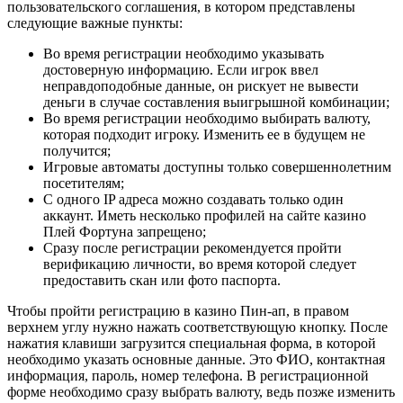
пользовательского соглашения, в котором представлены
следующие важные пункты:
Во время регистрации необходимо указывать
достоверную информацию. Если игрок ввел
неправдоподобные данные, он рискует не вывести
деньги в случае составления выигрышной комбинации;
Во время регистрации необходимо выбирать валюту,
которая подходит игроку. Изменить ее в будущем не
получится;
Игровые автоматы доступны только совершеннолетним
посетителям;
С одного IP адреса можно создавать только один
аккаунт. Иметь несколько профилей на сайте казино
Плей Фортуна запрещено;
Сразу после регистрации рекомендуется пройти
верификацию личности, во время которой следует
предоставить скан или фото паспорта.
Чтобы пройти регистрацию в казино Пин-ап, в правом
верхнем углу нужно нажать соответствующую кнопку. После
нажатия клавиши загрузится специальная форма, в которой
необходимо указать основные данные. Это ФИО, контактная
информация, пароль, номер телефона. В регистрационной
форме необходимо сразу выбрать валюту, ведь позже изменить