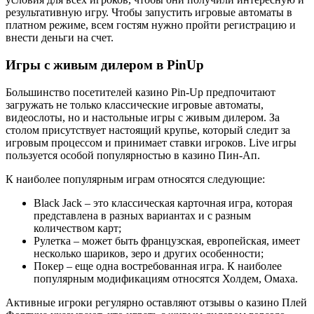
результативную игру. Чтобы запустить игровые автоматы в
платном режиме, всем гостям нужно пройти регистрацию и
внести деньги на счет.
Игры с живым дилером в PinUp
Большинство посетителей казино Pin-Up предпочитают
загружать не только классические игровые автоматы,
видеослоты, но и настольные игры с живым дилером. За
столом присутствует настоящий крупье, который следит за
игровым процессом и принимает ставки игроков. Live игры
пользуется особой популярностью в казино Пин-Ап.
К наиболее популярным играм относятся следующие:
Black Jack – это классическая карточная игра, которая
представлена в разных вариантах и с разным
количеством карт;
Рулетка – может быть французская, европейская, имеет
несколько шариков, зеро и других особенности;
Покер – еще одна востребованная игра. К наиболее
популярным модификациям относятся Холдем, Омаха.
Активные игроки регулярно оставляют отзывы о казино Плей