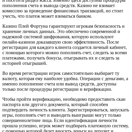
и посетить раздел Касса. Именно здесь доступны процедуры
пополнения счета и вывода средств. Казино не взимает
комиссию за проведение финансовых транзакций, но стоит
учесть, что платеж может взиматься банком.
Казино Плей Фортуна гарантируют игрокам безопасность и
хранение личных данных. Это обеспечено современной и
надежной системой шифрования, которую используют
онлайн-казинои доказавшую свою эффективность. После
регистрации для каждого клиента создается личный кабинет,
с помощью которого можно пополнять счет, следить за всеми
платежами, получать бонусы, отыгрывать их и следить за
историей отыгрышей.
Во время регистрации игрок самостоятельно выбирает ту
валюту, которая ему наиболее удобна. Операции с деньгами, а
именно пополнение счета или вывод средств, доступны
только после процедуры регистрации и верификации.
Чтобы пройти верификацию, необходимо предоставить скан
паспорта или другого документа, который способен
подтвердить личность клиента. Зарегистрироваться, запускать
игры, пополнять счет и выводить выигрыши могут только
совершеннолетние лица. Если идентификация личности
прошла успешно, игрок может подбирать платежную систему,
с помощью которой будет вносить деньги на депозит и