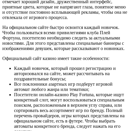
отмечает хороший дизайн, дружественный интерфейс,
приятные цвета, которые не напрягают глаза, понятное меню
и отсутствие постоянно всплывающей рекламы, чтобы она не
отвлекала от игрового процесса.
На официальном сайте быстро освоится каждый новичок.
Чтобы пользоваться всеми привилегиями клуба Плей
Фортуна, посетителю необходимо следить за актуальными
новостями. Для этого представлены специальные баннеры с
изображениями девушек, которые рассказывают о новинках.
Официальный сайт казино имеет такие особенности:
Каждый новичок, который прошел регистрацию и
авторизовался на сайте, может рассчитывать на
поздравительные бонусы;
Все поклонники азартных игр подберут игровой
автомат любого жанра или тематики;
Посетители онлайн-казино Play Fortuna, которые ищут
конкретный слот, могут воспользоваться специальным
поиском, расположенным в верхнем углу справа, или
сортировать весь ассортимент игр по бренду. Полный
перечень провайдеров, игры которых представлены на
официальном сайте, есть в футере. Чтобы выбрать
автоматы конкретного бренда, следует нажать на его