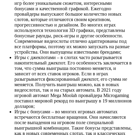
игр более уникальным сюжетом, интересными
бонусами и качественной графикой. Ежегодно
провайдеры выпускают большое количество новых
слотов, которые отличаются своим креативом,
прогрессивностью и дизайном. Во многих играх
используются технология 3D графики, представлены
бонусные раунды, риск-игры и другие особенности.
Современные видеослоты отлично адаптированы под
все платформы, поэтому их можно запускать на разные
устройства. Они выпущены известными брендами;
Игры с джекпотами – в слотах часто разыгрывается
накопительный джекпот. Его особенность заключается в
том, что сумма выигрыша постоянно меняется, и
зависит от всех ставок игроков. Если в играх
разыгрывается фиксированный джекпот, его сумма не
меняется. Получить выигрыш можно, как в новых
видеослотах, так и на старых автомата. В 2021 году
игровой автомат Mega Moolah провайдера Microgaming
поставил мировой рекорд по выигрышу в 19 миллионов
долларов;
Игры с бонусами – во многих игровых автоматах
встречаются бесплатные вращения. Они начисляются
после выпадения на игровом поле специальной
выигрышной комбинации. Такие бонусы представлены,
как в новых современных слотах, так и классических