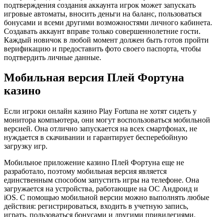
подтверждения создания аккаунта игрок может запускать
игровые автоматы, вносить деньги на баланс, пользоваться
бонусами и всеми другими возможностями личного кабинета.
Создавать аккаунт вправе только совершеннолетние гости.
Каждый новичок в любой момент должен быть готов пройти
верификацию и предоставить фото своего паспорта, чтобы
подтвердить личные данные.
Мобильная версия Плей Фортуна
казино
Если игроки онлайн казино Play Fortuna не хотят сидеть у
монитора компьютера, они могут воспользоваться мобильной
версией. Она отлично запускается на всех смартфонах, не
нуждается в скачивании и гарантирует бесперебойную
загрузку игр.
Мобильное приложение казино Плей Фортуна еще не
разработало, поэтому мобильная версия является
единственным способом запустить игры на телефоне. Она
загружается на устройства, работающие на ОС Андроид и
iOS. С помощью мобильной версии можно выполнять любые
действия: регистрироваться, входить в учетную запись,
играть, пользоваться бонусами и другими привилегиями.