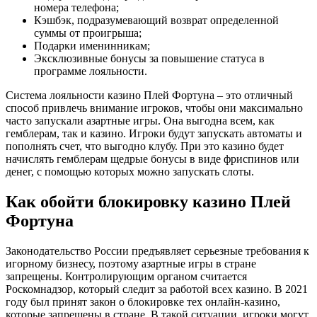
номера телефона;
Кэшбэк, подразумевающий возврат определенной
суммы от проигрыша;
Подарки именинникам;
Эксклюзивные бонусы за повышение статуса в
программе лояльности.
Система лояльности казино Плей Фортуна – это отличный
способ привлечь внимание игроков, чтобы они максимально
часто запускали азартные игры. Она выгодна всем, как
гемблерам, так и казино. Игроки будут запускать автоматы и
пополнять счет, что выгодно клубу. При это казино будет
начислять гемблерам щедрые бонусы в виде фриспинов или
денег, с помощью которых можно запускать слоты.
Как обойти блокировку казино Плей
Фортуна
Законодательство России предъявляет серьезные требования к
игорному бизнесу, поэтому азартные игры в стране
запрещены. Контролирующим органом считается
Роскомнадзор, который следит за работой всех казино. В 2021
году был принят закон о блокировке тех онлайн-казино,
которые запрещены в стране. В такой ситуации, игроки могут