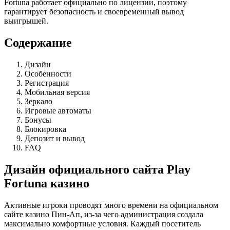
Fortuna работает официально по лицензии, поэтому
гарантирует безопасность и своевременный вывод
выигрышей.
Содержание
Дизайн
Особенности
Регистрация
Мобильная версия
Зеркало
Игровые автоматы
Бонусы
Блокировка
Депозит и вывод
FAQ
Дизайн официального сайта Play
Fortuna казино
Активные игроки проводят много времени на официальном
сайте казино Пин-Ап, из-за чего администрация создала
максимально комфортные условия. Каждый посетитель