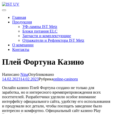
Перейти
к
IST UV
Профессиональные УФ технологии
содержимому
Главная
(нажмите
Продукция
Enter)
УФ-лампы IST Metz
Блоки питания ELC
Запчасти и комплектующие
Отражатели и Рефлектора IST Metz
О компании
Контакты
Плей Фортуна Казино
Написано
Nina
Опубликовано
14.02.2023
14.02.2023
Рубрика
online-casinoru
Онлайн казино Плей Фортуна создано не только для
заработка, но и интересного времяпрепровождения всех
посетителей. Разработчики уделили особое внимание
интерфейсу официального сайта, удобству его использования
и продумали все детали, чтобы посещать заведение было
интересно и комфортно. Официальный сайт казино Play