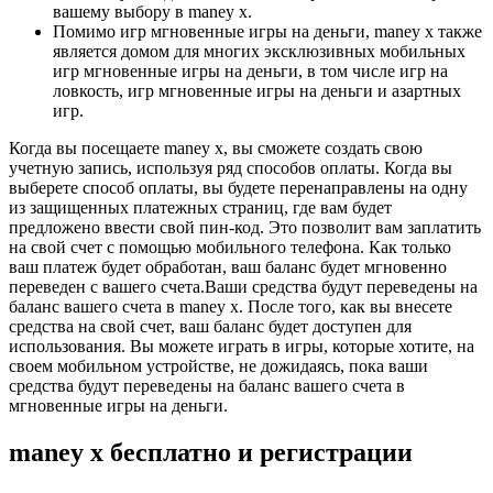
вашему выбору в maney x.
Помимо игр мгновенные игры на деньги, maney x также
является домом для многих эксклюзивных мобильных
игр мгновенные игры на деньги, в том числе игр на
ловкость, игр мгновенные игры на деньги и азартных
игр.
Когда вы посещаете maney x, вы сможете создать свою
учетную запись, используя ряд способов оплаты. Когда вы
выберете способ оплаты, вы будете перенаправлены на одну
из защищенных платежных страниц, где вам будет
предложено ввести свой пин-код. Это позволит вам заплатить
на свой счет с помощью мобильного телефона. Как только
ваш платеж будет обработан, ваш баланс будет мгновенно
переведен с вашего счета.Ваши средства будут переведены на
баланс вашего счета в maney x. После того, как вы внесете
средства на свой счет, ваш баланс будет доступен для
использования. Вы можете играть в игры, которые хотите, на
своем мобильном устройстве, не дожидаясь, пока ваши
средства будут переведены на баланс вашего счета в
мгновенные игры на деньги.
maney x бесплатно и регистрации