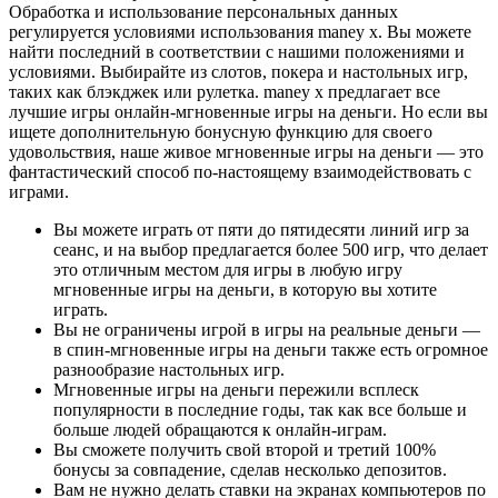
Обработка и использование персональных данных
регулируется условиями использования maney x. Вы можете
найти последний в соответствии с нашими положениями и
условиями. Выбирайте из слотов, покера и настольных игр,
таких как блэкджек или рулетка. maney x предлагает все
лучшие игры онлайн-мгновенные игры на деньги. Но если вы
ищете дополнительную бонусную функцию для своего
удовольствия, наше живое мгновенные игры на деньги — это
фантастический способ по-настоящему взаимодействовать с
играми.
Вы можете играть от пяти до пятидесяти линий игр за
сеанс, и на выбор предлагается более 500 игр, что делает
это отличным местом для игры в любую игру
мгновенные игры на деньги, в которую вы хотите
играть.
Вы не ограничены игрой в игры на реальные деньги —
в спин-мгновенные игры на деньги также есть огромное
разнообразие настольных игр.
Мгновенные игры на деньги пережили всплеск
популярности в последние годы, так как все больше и
больше людей обращаются к онлайн-играм.
Вы сможете получить свой второй и третий 100%
бонусы за совпадение, сделав несколько депозитов.
Вам не нужно делать ставки на экранах компьютеров по