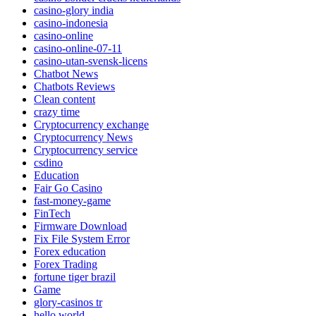
casino-glory india
casino-indonesia
casino-online
casino-online-07-11
casino-utan-svensk-licens
Chatbot News
Chatbots Reviews
Clean content
crazy time
Cryptocurrency exchange
Cryptocurrency News
Cryptocurrency service
csdino
Education
Fair Go Casino
fast-money-game
FinTech
Firmware Download
Fix File System Error
Forex education
Forex Trading
fortune tiger brazil
Game
glory-casinos tr
hello world