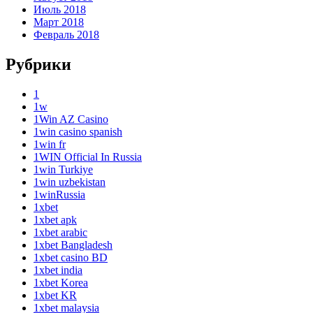
Июль 2018
Март 2018
Февраль 2018
Рубрики
1
1w
1Win AZ Casino
1win casino spanish
1win fr
1WIN Official In Russia
1win Turkiye
1win uzbekistan
1winRussia
1xbet
1xbet apk
1xbet arabic
1xbet Bangladesh
1xbet casino BD
1xbet india
1xbet Korea
1xbet KR
1xbet malaysia