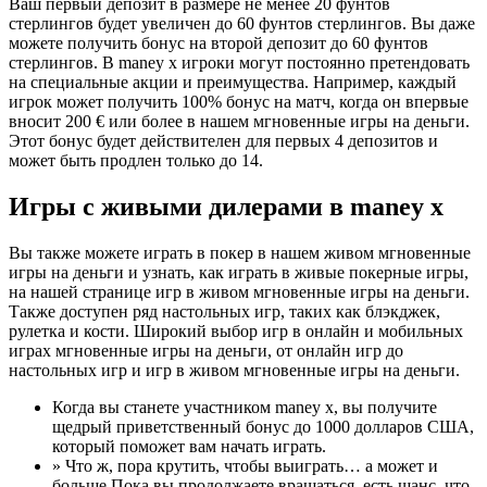
Ваш первый депозит в размере не менее 20 фунтов
стерлингов будет увеличен до 60 фунтов стерлингов. Вы даже
можете получить бонус на второй депозит до 60 фунтов
стерлингов. В maney x игроки могут постоянно претендовать
на специальные акции и преимущества. Например, каждый
игрок может получить 100% бонус на матч, когда он впервые
вносит 200 € или более в нашем мгновенные игры на деньги.
Этот бонус будет действителен для первых 4 депозитов и
может быть продлен только до 14.
Игры с живыми дилерами в maney x
Вы также можете играть в покер в нашем живом мгновенные
игры на деньги и узнать, как играть в живые покерные игры,
на нашей странице игр в живом мгновенные игры на деньги.
Также доступен ряд настольных игр, таких как блэкджек,
рулетка и кости. Широкий выбор игр в онлайн и мобильных
играх мгновенные игры на деньги, от онлайн игр до
настольных игр и игр в живом мгновенные игры на деньги.
Когда вы станете участником maney x, вы получите
щедрый приветственный бонус до 1000 долларов США,
который поможет вам начать играть.
» Что ж, пора крутить, чтобы выиграть… а может и
больше.Пока вы продолжаете вращаться, есть шанс, что