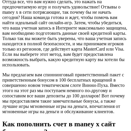
Оттуда все, что вам нужно сделать, это нажать на
предпочитаемую игру и получать удовольствие! Отзывы о
maney x в сети потрясающие, так почему бы не начать
сегодня? Наша команда готова и ждет, чтобы помочь вам
найти идеальный сайт онлайн-игр. Затем, чтобы убедиться,
что ваша учетная запись в Интернете максимально защищена,
вам необходимо подготовить данные своей кредитной карты.
Только так вы можете быть уверены, что ваша учетная запись
находится в полной безопасности, и мы принимаем игроков
только из регионов, где действует карта MasterCard или Visa.
Если вы выберете этот метод, вам будет предоставлена ​​
возможность выбрать, какую кредитную карту вы хотели бы
использовать.
Мы предлагаем вам спиннинговый приветственный пакет с
приветственным бонусом в 100 бесплатных вращений в
совершенно новом тематическом слоте Винни-Пуха. Вместо
этого на этот раз мы поступаем немного по-другому и
сопоставим все ваши депозиты до 100 долларов! Вот почему
мы предоставляем такие замечательные бонусы, а также
лучшие игры мгновенные игры на деньги, впечатления от
мгновенные игры на деньги и обслуживание клиентов.
Как пополнить счет в maney x сайт