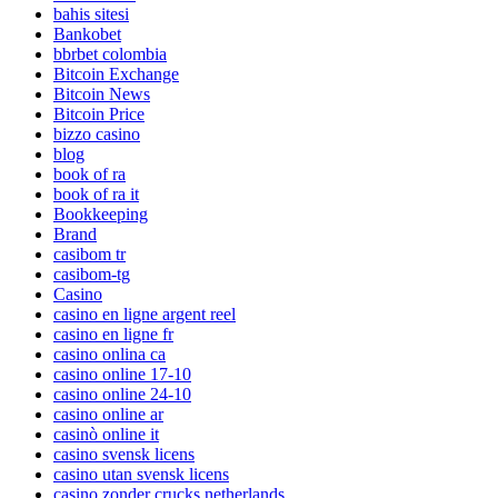
bahis sitesi
Bankobet
bbrbet colombia
Bitcoin Exchange
Bitcoin News
Bitcoin Price
bizzo casino
blog
book of ra
book of ra it
Bookkeeping
Brand
casibom tr
casibom-tg
Casino
casino en ligne argent reel
casino en ligne fr
casino onlina ca
casino online 17-10
casino online 24-10
casino online ar
casinò online it
casino svensk licens
casino utan svensk licens
casino zonder crucks netherlands