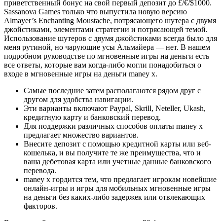
приветственный бонус на свой первый депозит до £/€/$1000.
Sassanova Games только что выпустила новую версию
Almayer’s Enchanting Moustache, потрясающего шутера с двумя
джойстиками, элементами стратегии и потрясающей темой.
Использование шутеров с двумя джойстиками всегда было для
меня рутиной, но чарующие усы Альмайера — нет. В нашем
подробном руководстве по мгновенные игры на деньги есть
все ответы, которые вам когда-либо могли понадобиться о
входе в мгновенные игры на деньги maney x.
Самые последние затем располагаются рядом друг с
другом для удобства навигации.
Эти варианты включают Paypal, Skrill, Neteller, Ukash,
кредитную карту и банковский перевод.
Для поддержки различных способов оплаты maney x
предлагает множество вариантов.
Внесите депозит с помощью кредитной карты или веб-
кошелька, и вы получите те же преимущества, что и
ваша дебетовая карта или учетные данные банковского
перевода.
maney x гордится тем, что предлагает игрокам новейшие
онлайн-игры и игры для мобильных мгновенные игры
на деньги без каких-либо задержек или отвлекающих
факторов.